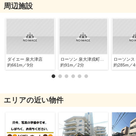
周辺施設
ダイエー 泉大津店
ローソン 泉大津戎町南店
約661m／9分
約91m／2分
約285m／
エリアの近い物件