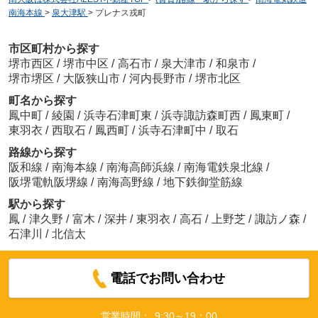
南海本線
>
泉大津駅
>
プレナス戎町
市区町村から探す
堺市西区
/
堺市中区
/
高石市
/
泉大津市
/
和泉市
/
堺市堺区
/
大阪狭山市
/
河内長野市
/
堺市北区
町名から探す
鳳中町
/
綾園
/
浜寺石津町東
/
浜寺諏訪森町西
/
鳳東町
/
東羽衣
/
西取石
/
鳳西町
/
浜寺石津町中
/
取石
路線から探す
阪和線
/
南海本線
/
南海高師浜線
/
南海電鉄泉北線
/
阪堺電軌阪堺線
/
南海高野線
/
地下鉄御堂筋線
駅から探す
鳳
/
津久野
/
富木
/
深井
/
東羽衣
/
高石
/
上野芝
/
諏訪ノ森
/
石津川
/
北信太
電話でお問い合わせ
営業時間：
9:30～19：00