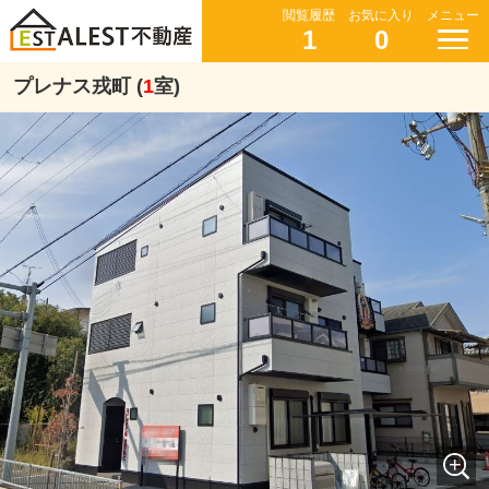
閲覧履歴
お気に入り
メニュー
1
0
プレナス戎町 (
1
室)