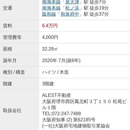
南海本線
「
泉大津
」駅 徒歩7分
交通
南海本線
「
松ノ浜
」駅 徒歩19分
阪和線
「
和泉府中
」駅 徒歩37分
賃料
6.4万円
管理費等
4,000円
面積
32.29㎡
築年月
2020年 7月(築6年)
種別 / 構造
ハイツ / 木造
階建
3階建
ALEST不動産
大阪府堺市西区鳳北町３丁１５０ 松尾ビ
ル１階
取扱会社
TEL:072-247-7488
大阪府知事 (2) 第62185号
(一社)大阪府宅地建物取引業協会