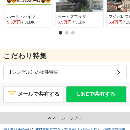
パール・ハイツ
ラームズプラザ
5.5
万
円
/ 3LDK
6.9
万
円
/ 3LDK
6.4
万
円
/ 1
こだわり特集
【シングル】の物件特集
メールで共有する
LINEで共有する
ページトップへ
南大阪は株式会社ALEST不動産TOP
>
(賃貸)路線・駅から探す
>
南海電気鉄道