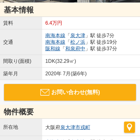
基本情報
賃料
6.4万円
南海本線
「
泉大津
」駅 徒歩7分
交通
南海本線
「
松ノ浜
」駅 徒歩19分
阪和線
「
和泉府中
」駅 徒歩37分
間取り(面積)
1DK(32.29㎡)
築年月
2020年 7月(築6年)
お問い合わせ(無料)
物件概要
所在地
大阪府
泉大津市
戎町