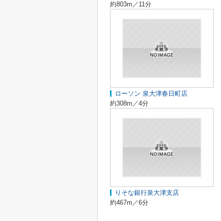
約803m／11分
ローソン 泉大津春日町店
約308m／4分
りそな銀行泉大津支店
約467m／6分