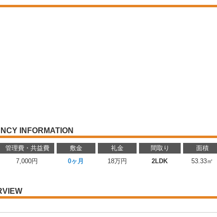
NCY INFORMATION
管理費・共益費
敷金
礼金
間取り
面積
7,000円
0ヶ月
18万円
2LDK
53.33㎡
RVIEW