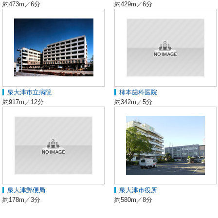
約473m／6分
約429m／6分
泉大津市立病院
柿本歯科医院
約917m／12分
約342m／5分
泉大津郵便局
泉大津市役所
約178m／3分
約580m／8分