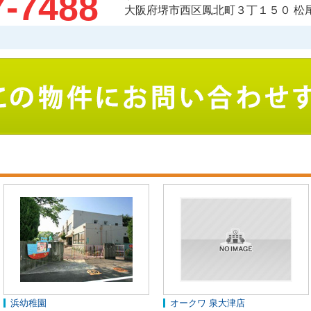
7-7488
大阪府堺市西区鳳北町３丁１５０ 松
浜幼稚園
オークワ 泉大津店