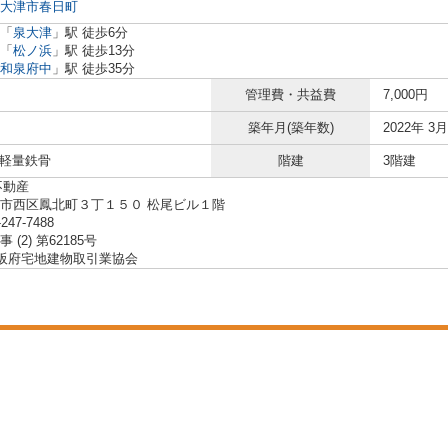
大津市
春日町
「
泉大津
」駅 徒歩6分
「
松ノ浜
」駅 徒歩13分
和泉府中
」駅 徒歩35分
管理費・共益費
7,000円
築年月(築年数)
2022年 3月
 軽量鉄骨
階建
3階建
不動産
市西区鳳北町３丁１５０ 松尾ビル１階
-247-7488
 (2) 第62185号
大阪府宅地建物取引業協会