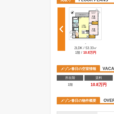
間取り
-
2LDK / 53.33㎡
1階 /
10.8万円
VACA
メゾン春日の空室情報
所在階
賃料
10.8万円
1階
OVE
メゾン春日の物件概要