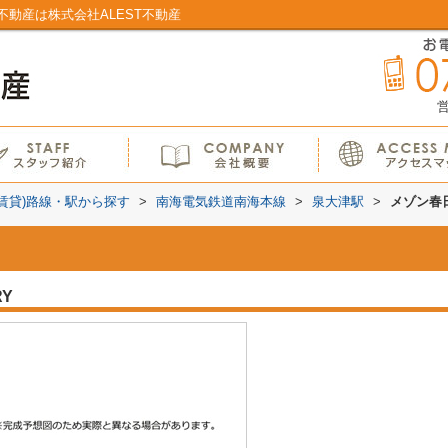
動産は株式会社ALEST不動産
営
(賃貸)路線・駅から探す
>
南海電気鉄道南海本線
>
泉大津駅
>
メゾン春
RY