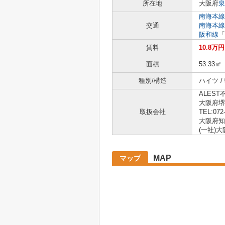
所在地
大阪府
泉
南海本線
交通
南海本線
阪和線
「
賃料
10.8万円
面積
53.33㎡
種別/構造
ハイツ /
ALEST
大阪府堺
取扱会社
TEL:072
大阪府知事
(一社)
MAP
マップ