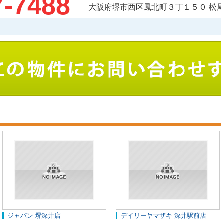
7-7488
大阪府堺市西区鳳北町３丁１５０ 松
ジャパン 堺深井店
デイリーヤマザキ 深井駅前店