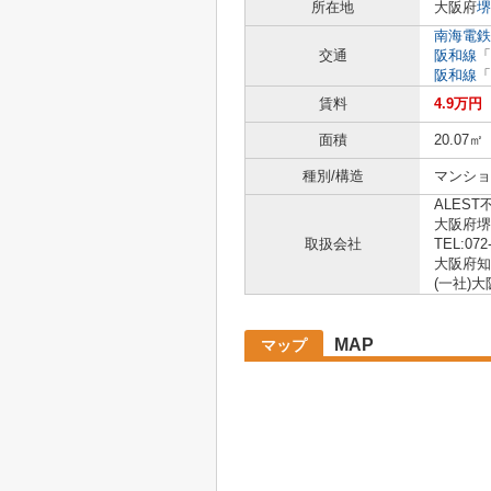
所在地
大阪府
堺
南海電鉄
交通
阪和線
「
阪和線
「
賃料
4.9万円
面積
20.07㎡
種別/構造
マンショ
ALEST
大阪府堺
取扱会社
TEL:072
大阪府知事
(一社)
MAP
マップ