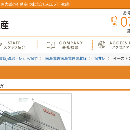
南大阪の不動産は株式会社ALEST不動産
営
(賃貸)路線・駅から探す
>
南海電鉄南海電鉄泉北線
>
深井駅
>
イースト
RY