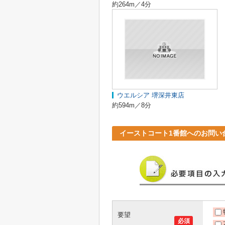
約264m／4分
ウエルシア 堺深井東店
約594m／8分
イーストコート1番館へのお問い
要望
必須