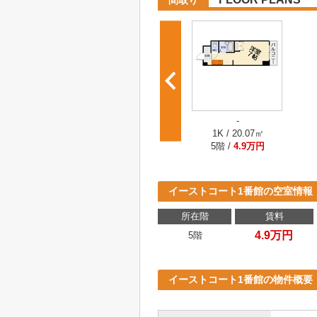
間取り
-
1K / 20.07㎡
5階 /
4.9万円
イーストコート1番館の空室情報
所在階
賃料
4.9万円
5階
イーストコート1番館の物件概要