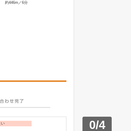
約446m／6分
0
/
4
たい