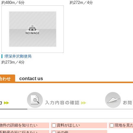
約480m／6分
約272m／4分
堺深井沢郵便局
約273m／4分
contact us
合わせ
物件の詳細を知りたい
資料がほしい
現地を見
不動産会社に行きたい
その他