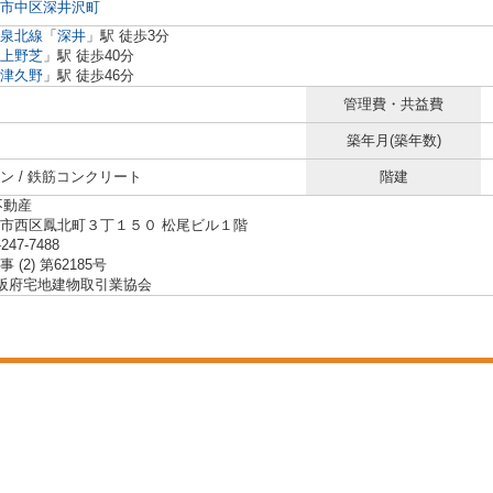
市中区
深井沢町
泉北線
「
深井
」駅 徒歩3分
上野芝
」駅 徒歩40分
津久野
」駅 徒歩46分
管理費・共益費
築年月(築年数)
ン / 鉄筋コンクリート
階建
不動産
市西区鳳北町３丁１５０ 松尾ビル１階
-247-7488
 (2) 第62185号
大阪府宅地建物取引業協会