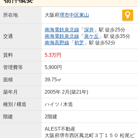
所在地
大阪府
堺市中区
東山
南海電鉄泉北線
「
深井
」駅 徒歩25分
交通
南海電鉄泉北線
「
泉ケ丘
」駅 徒歩35分
南海高野線
「
初芝
」駅 徒歩52分
賃料
5.3万円
管理費等
5,900円
面積
39.75㎡
築年月
2005年 2月(築21年)
種別 / 構造
ハイツ / 木造
階建
2階建
ALEST不動産
大阪府堺市西区鳳北町３丁１５０ 松尾ビ