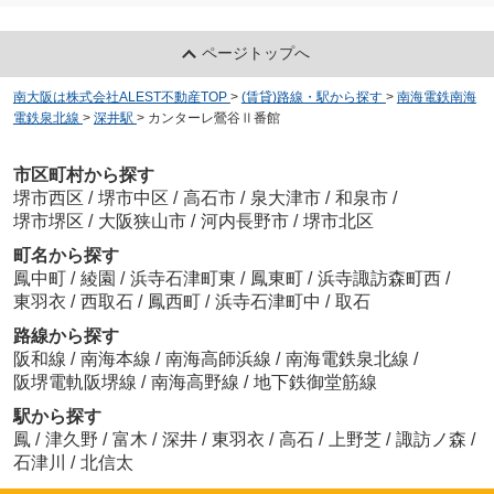
ページトップへ
南大阪は株式会社ALEST不動産TOP
>
(賃貸)路線・駅から探す
>
南海電鉄南海
電鉄泉北線
>
深井駅
>
カンターレ鶯谷Ⅱ番館
市区町村から探す
堺市西区
/
堺市中区
/
高石市
/
泉大津市
/
和泉市
/
堺市堺区
/
大阪狭山市
/
河内長野市
/
堺市北区
町名から探す
鳳中町
/
綾園
/
浜寺石津町東
/
鳳東町
/
浜寺諏訪森町西
/
東羽衣
/
西取石
/
鳳西町
/
浜寺石津町中
/
取石
路線から探す
阪和線
/
南海本線
/
南海高師浜線
/
南海電鉄泉北線
/
阪堺電軌阪堺線
/
南海高野線
/
地下鉄御堂筋線
駅から探す
鳳
/
津久野
/
富木
/
深井
/
東羽衣
/
高石
/
上野芝
/
諏訪ノ森
/
石津川
/
北信太