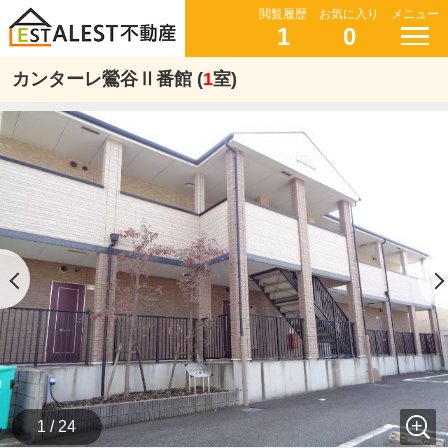
閲覧履歴
お気に入り
メニュー
1
0
カンターレ鶯谷Ⅱ番館 (
1
室)
1 / 24