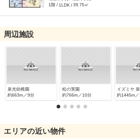
1階
39.75㎡
1LDK
周辺施設
泉光幼稚園
松の実園
イズミヤ 
約663m／9分
約766m／10分
約1445m／
エリアの近い物件