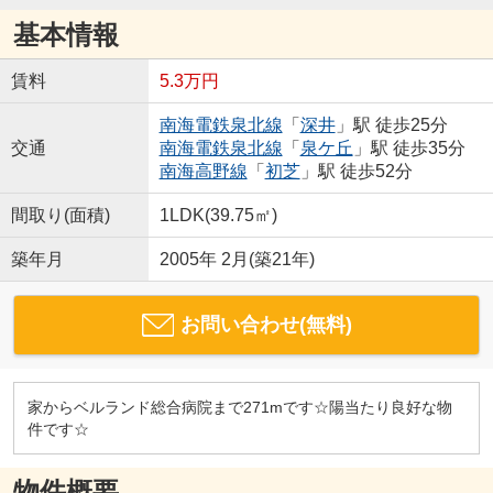
基本情報
賃料
5.3万円
南海電鉄泉北線
「
深井
」駅 徒歩25分
交通
南海電鉄泉北線
「
泉ケ丘
」駅 徒歩35分
南海高野線
「
初芝
」駅 徒歩52分
間取り(面積)
1LDK(39.75㎡)
築年月
2005年 2月(築21年)
お問い合わせ(無料)
家からベルランド総合病院まで271mです☆陽当たり良好な物
件です☆
物件概要