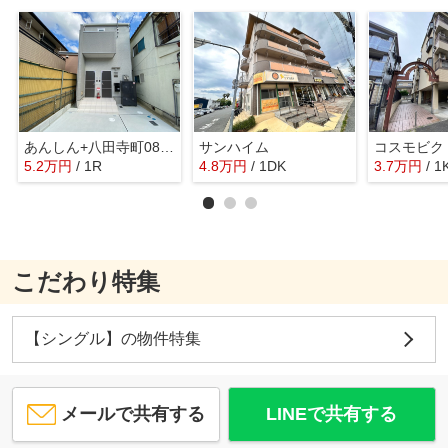
あんしん+八田寺町08-1043
サンハイム
コスモビク
5.2
万
円
/ 1R
4.8
万
円
/ 1DK
3.7
万
円
/ 1
こだわり特集
【シングル】の物件特集
メールで共有する
LINEで共有する