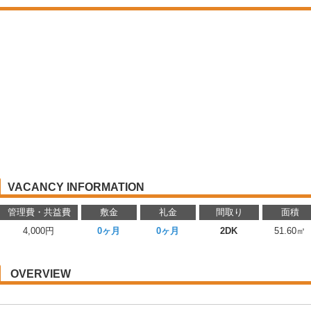
VACANCY INFORMATION
管理費・共益費
敷金
礼金
間取り
面積
4,000円
0ヶ月
0ヶ月
2DK
51.60㎡
OVERVIEW