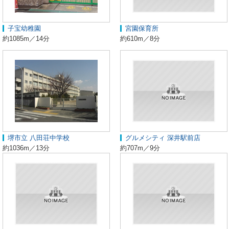
子宝幼稚園
宮園保育所
約1085m／14分
約610m／8分
堺市立 八田荘中学校
グルメシティ 深井駅前店
約1036m／13分
約707m／9分