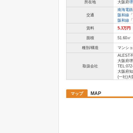
所在地
大阪府
堺
南海電鉄
交通
阪和線
「
阪和線
「
賃料
5.3万円
面積
51.60㎡
種別/構造
マンショ
ALEST
大阪府堺
取扱会社
TEL:072
大阪府知事
(一社)
MAP
マップ