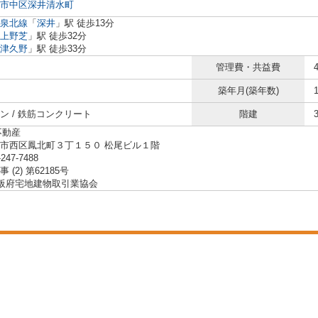
市中区
深井清水町
泉北線
「
深井
」駅 徒歩13分
上野芝
」駅 徒歩32分
津久野
」駅 徒歩33分
管理費・共益費
築年月(築年数)
ン / 鉄筋コンクリート
階建
不動産
市西区鳳北町３丁１５０ 松尾ビル１階
-247-7488
 (2) 第62185号
大阪府宅地建物取引業協会