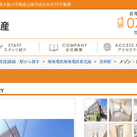
大阪の不動産は株式会社ALEST不動産
営
(賃貸)路線・駅から探す
>
南海電鉄南海電鉄泉北線
>
深井駅
>
メゾン・
RY