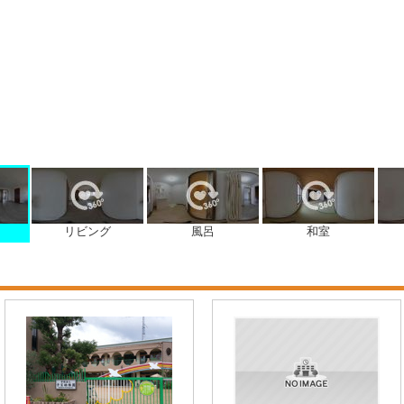
リビング
風呂
和室