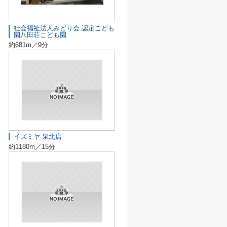
社会福祉法人みどり会 認定こども
園八田荘こども園
約681m／9分
イズミヤ 泉北店
約1180m／15分