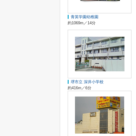
青英学園幼稚園
約1069m／14分
堺市立 深井小学校
約416m／6分