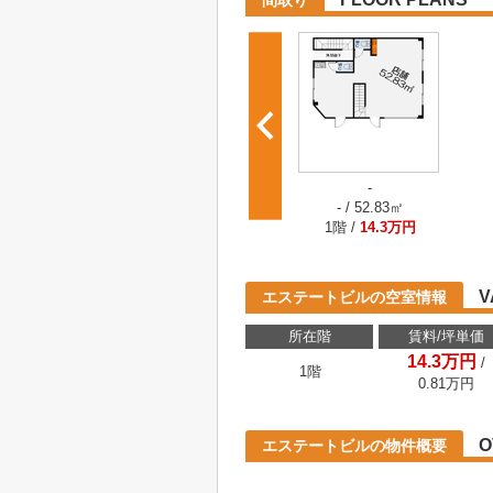
間取り
-
- / 52.83㎡
1階 /
14.3万円
V
エステートビルの空室情報
所在階
賃料/坪単価
14.3万円
/
1階
0.81
万円
O
エステートビルの物件概要