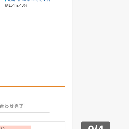
約164m／3分
たい