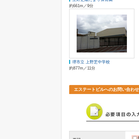
約661m／9分
堺市立 上野芝中学校
約877m／11分
エステートビルへのお問い合わせ