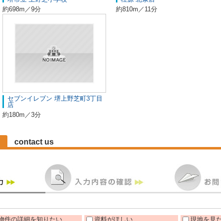
約698m／9分
約810m／11分
セブンイレブン 堺上野芝町3丁目
店
約180m／3分
contact us
物件の詳細を知りたい
資料がほしい
現地を見