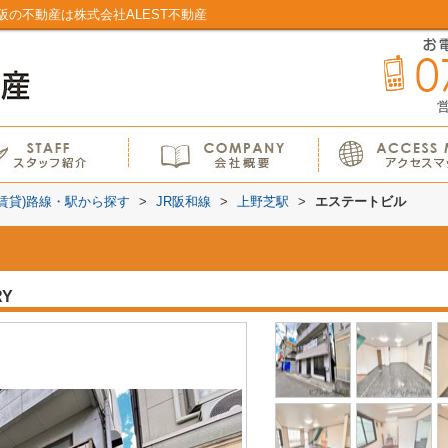
の不動産は株式会社ALEST不動産
営
(賃貸)路線・駅から探す
>
JR阪和線
>
上野芝駅
>
エステートビル
RY