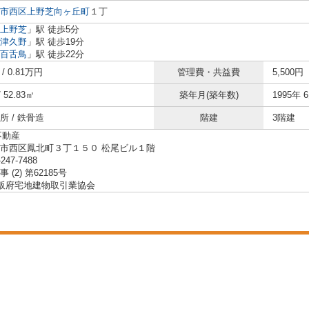
市西区
上野芝向ヶ丘町
１丁
上野芝
」駅 徒歩5分
津久野
」駅 徒歩19分
百舌鳥
」駅 徒歩22分
円
/ 0.81万円
管理費・共益費
5,500円
/ 52.83㎡
築年月(築年数)
1995年 
所 / 鉄骨造
階建
3階建
不動産
市西区鳳北町３丁１５０ 松尾ビル１階
-247-7488
 (2) 第62185号
大阪府宅地建物取引業協会