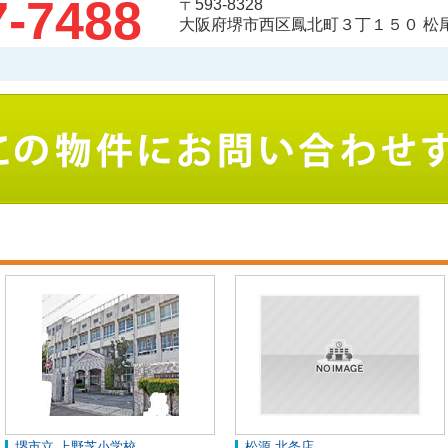
7-7488
〒593-8328
大阪府堺市西区鳳北町３丁１５０ 松
堺市立 上野芝小学校
松源 北条店