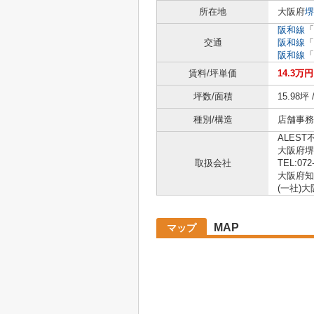
所在地
大阪府
堺
阪和線
「
交通
阪和線
「
阪和線
「
賃料/坪単価
14.3万
坪数/面積
15.98坪 
種別/構造
店舗事務
ALEST
大阪府堺
取扱会社
TEL:072
大阪府知事
(一社)
MAP
マップ