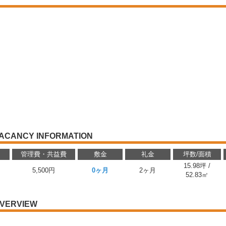
ACANCY INFORMATION
管理費・共益費
敷金
礼金
坪数/面積
15.98坪 /
5,500円
0ヶ月
2ヶ月
52.83㎡
VERVIEW