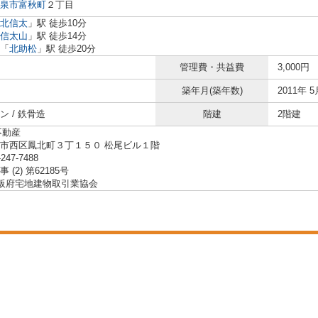
泉市
富秋町
２丁目
北信太
」駅 徒歩10分
信太山
」駅 徒歩14分
「
北助松
」駅 徒歩20分
管理費・共益費
3,000円
築年月(築年数)
2011年 5
ン / 鉄骨造
階建
2階建
不動産
市西区鳳北町３丁１５０ 松尾ビル１階
-247-7488
 (2) 第62185号
大阪府宅地建物取引業協会