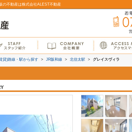
の不動産は株式会社ALEST不動産
営
(賃貸)路線・駅から探す
>
JR阪和線
>
北信太駅
>
グレイスヴィラ
RY