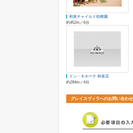
和泉チャイルド幼稚園
約452m／6分
ドン・キホーテ 和泉店
約284m／4分
グレイスヴィラへのお問い合わせ