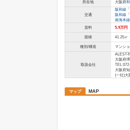
所在地
大阪府
和
阪和線
「
交通
阪和線
「
南海本線
賃料
5.9万円
面積
41.25㎡
種別/構造
マンショ
ALEST
大阪府堺
取扱会社
TEL:072
大阪府知事
(一社)
MAP
マップ