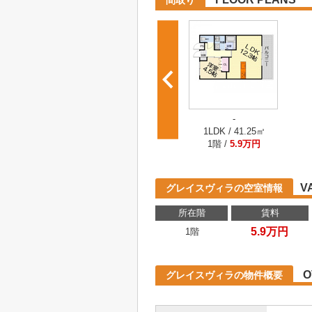
間取り
-
1LDK / 41.25㎡
1階 /
5.9万円
V
グレイスヴィラの空室情報
所在階
賃料
5.9万円
1階
O
グレイスヴィラの物件概要