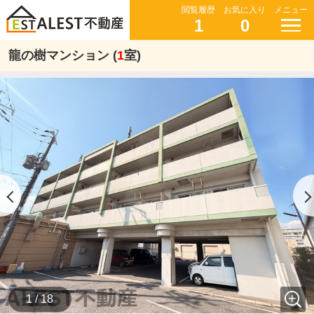
閲覧履歴
お気に入り
メニュー
1
0
龍の樹マンション (
1
室)
1 / 18