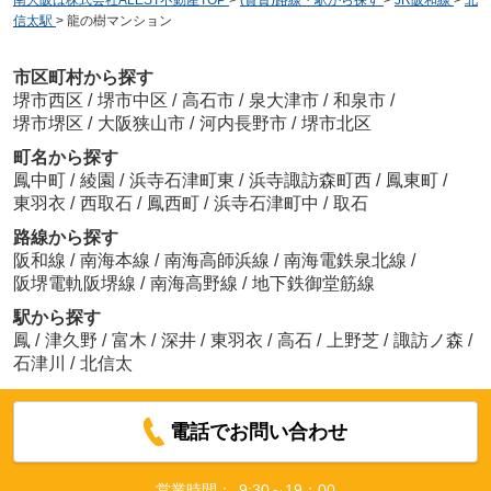
南大阪は株式会社ALEST不動産TOP
>
(賃貸)路線・駅から探す
>
JR阪和線
>
北
信太駅
>
龍の樹マンション
市区町村から探す
堺市西区
/
堺市中区
/
高石市
/
泉大津市
/
和泉市
/
堺市堺区
/
大阪狭山市
/
河内長野市
/
堺市北区
町名から探す
鳳中町
/
綾園
/
浜寺石津町東
/
浜寺諏訪森町西
/
鳳東町
/
東羽衣
/
西取石
/
鳳西町
/
浜寺石津町中
/
取石
路線から探す
阪和線
/
南海本線
/
南海高師浜線
/
南海電鉄泉北線
/
阪堺電軌阪堺線
/
南海高野線
/
地下鉄御堂筋線
駅から探す
鳳
/
津久野
/
富木
/
深井
/
東羽衣
/
高石
/
上野芝
/
諏訪ノ森
/
石津川
/
北信太
電話でお問い合わせ
営業時間：
9:30～19：00