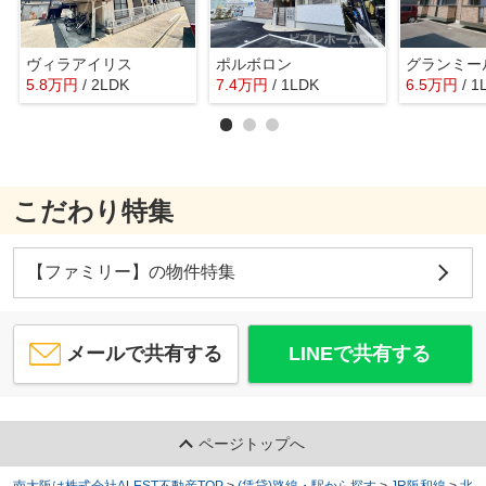
ヴィラアイリス
ポルボロン
グランミー
5.8
万
円
/ 2LDK
7.4
万
円
/ 1LDK
6.5
万
円
/ 1
こだわり特集
【ファミリー】の物件特集
メールで共有する
LINEで共有する
ページトップへ