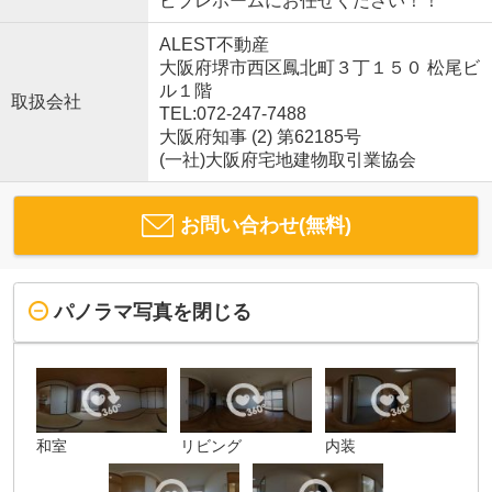
ビブレホームにお任せください！！
ALEST不動産
大阪府堺市西区鳳北町３丁１５０ 松尾ビ
ル１階
取扱会社
TEL:072-247-7488
大阪府知事 (2) 第62185号
(一社)大阪府宅地建物取引業協会
お問い合わせ(無料)
パノラマ写真を閉じる
和室
リビング
内装