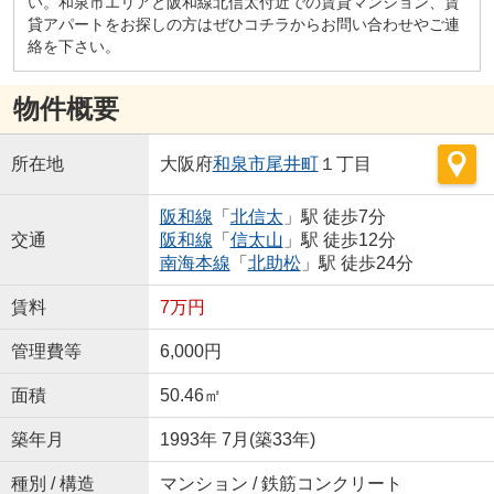
い。和泉市エリアと阪和線北信太付近での賃貸マンション、賃
貸アパートをお探しの方はぜひコチラからお問い合わせやご連
絡を下さい。
物件概要
所在地
大阪府
和泉市
尾井町
１丁目
阪和線
「
北信太
」駅 徒歩7分
交通
阪和線
「
信太山
」駅 徒歩12分
南海本線
「
北助松
」駅 徒歩24分
賃料
7万円
管理費等
6,000円
面積
50.46㎡
築年月
1993年 7月(築33年)
種別 / 構造
マンション / 鉄筋コンクリート