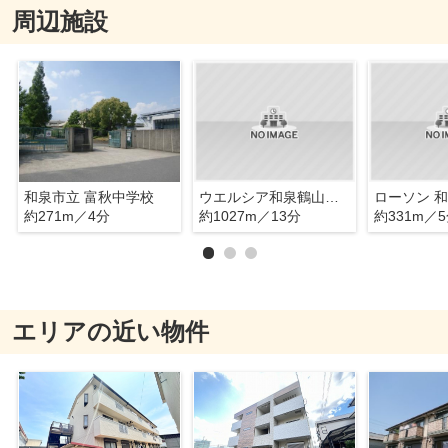
周辺施設
和泉市立 富秋中学校
ウエルシア和泉鶴山台店
ローソン 
約271m／4分
約1027m／13分
約331m／
エリアの近い物件