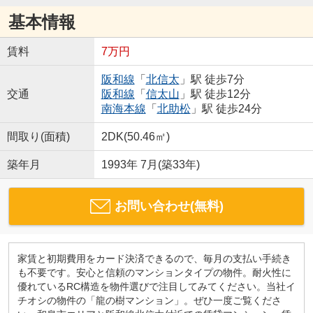
基本情報
賃料
7万円
阪和線
「
北信太
」駅 徒歩7分
交通
阪和線
「
信太山
」駅 徒歩12分
南海本線
「
北助松
」駅 徒歩24分
間取り(面積)
2DK(50.46㎡)
築年月
1993年 7月(築33年)
お問い合わせ(無料)
家賃と初期費用をカード決済できるので、毎月の支払い手続き
も不要です。安心と信頼のマンションタイプの物件。耐火性に
優れているRC構造を物件選びで注目してみてください。当社イ
チオシの物件の「龍の樹マンション」。ぜひ一度ご覧くださ