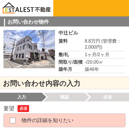
お問い合わせ物件
中辻ビル
賃料
8.8万円
(管理費：
2,000円)
敷/礼
1ヶ月/2ヶ月
間取り/面積
-/20.00㎡
築年月
築46年
お問い合わせ内容の入力
入力
確認
送信
要望
必須
物件の詳細を知りたい