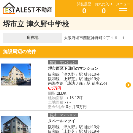
閲覧履歴
お気に入り
メニュー
0
0
堺市立 津久野中学校
所在地
大阪府堺市西区神野町２丁１６－１
施設周辺の物件
賃貸｜マンション
堺市西区下田町のマンション
阪和線「津久野」駅 徒歩10分
阪和線「上野芝」駅 徒歩19分
南海本線「諏訪ノ森」駅 徒歩25分
6.5万円
間取:
2LDK
建物面積:
- / 15.12坪
土地面積:
- / -
敷金/礼金:
0ヶ月/0万円
賃貸｜マンション
ヌベールマツイ
阪和線「津久野」駅 徒歩10分
阪和線「上野芝」駅 徒歩19分