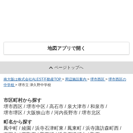
地図アプリで開く
ページトップへ
南大阪は株式会社ALEST不動産TOP
>
周辺施設案内
>
堺市西区
>
堺市西区の
中学校
>
堺市立 津久野中学校
市区町村から探す
堺市西区
/
堺市中区
/
高石市
/
泉大津市
/
和泉市
/
堺市堺区
/
大阪狭山市
/
河内長野市
/
堺市北区
町名から探す
鳳中町
/
綾園
/
浜寺石津町東
/
鳳東町
/
浜寺諏訪森町西
/