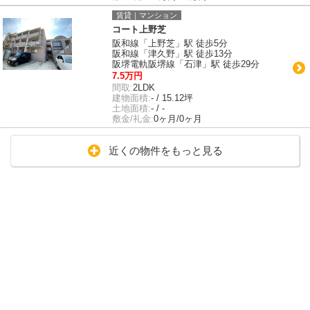
賃貸｜マンション
コート上野芝
阪和線「上野芝」駅 徒歩5分
阪和線「津久野」駅 徒歩13分
阪堺電軌阪堺線「石津」駅 徒歩29分
7.5万円
間取:
2LDK
建物面積:
- / 15.12坪
土地面積:
- / -
敷金/礼金:
0ヶ月/0ヶ月
近くの物件をもっと見る