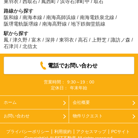
東羽衣
/
西取石
/
鳳西町
/
浜寺石津町中
/
取石
路線から探す
阪和線
/
南海本線
/
南海高師浜線
/
南海電鉄泉北線
/
阪堺電軌阪堺線
/
南海高野線
/
地下鉄御堂筋線
駅から探す
鳳
/
津久野
/
富木
/
深井
/
東羽衣
/
高石
/
上野芝
/
諏訪ノ森
/
石津川
/
北信太
電話でお問い合わせ
営業時間：
9:30～19：00
定休日：
年末年始
ホーム
会社概要
お問い合わせ
物件リクエスト
プライバシーポリシー
利用規約
アクセスマップ
PCサイト