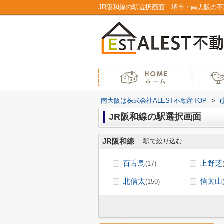
JR阪和線の駅選択画面｜堺市・南大阪の不
南大阪は株式会社ALEST不動産TOP
>
JR阪和線の駅選択画面
JR阪和線
駅で絞り込む
百舌鳥
上野芝
(17)
北信太
信太山
(150)