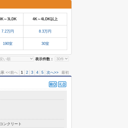
3K～3LDK
4K～4LDK以上
7.2万円
8.3万円
190室
30室
表示件数：
表示
<<前へ
1
2
3
4
5
次へ>>
最初
コンクリート