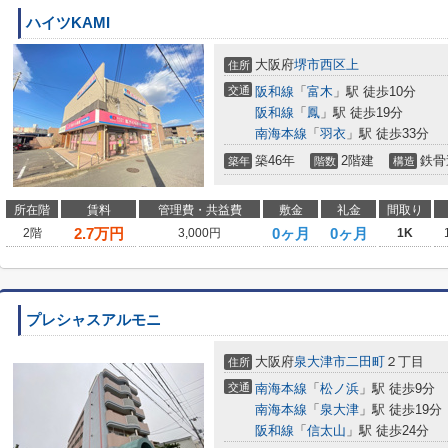
ハイツKAMI
大阪府
堺市西区
上
住所
交通
阪和線
「
富木
」駅 徒歩10分
阪和線
「
鳳
」駅 徒歩19分
南海本線
「
羽衣
」駅 徒歩33分
築46年
2階建
鉄骨
築年
階数
構造
所在階
賃料
管理費・共益費
敷金
礼金
間取り
2.7
万円
0ヶ月
0ヶ月
2階
3,000円
1K
プレシャスアルモニ
大阪府
泉大津市
二田町
２丁目
住所
交通
南海本線
「
松ノ浜
」駅 徒歩9分
南海本線
「
泉大津
」駅 徒歩19分
阪和線
「
信太山
」駅 徒歩24分