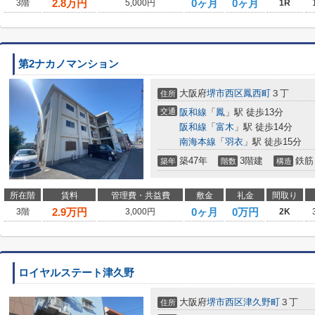
2.8
万円
0ヶ月
0ヶ月
3階
5,000円
1R
第2ナカノマンション
大阪府
堺市西区
鳳西町
３丁
住所
交通
阪和線
「
鳳
」駅 徒歩13分
阪和線
「
富木
」駅 徒歩14分
南海本線
「
羽衣
」駅 徒歩15分
築47年
3階建
鉄筋
築年
階数
構造
所在階
賃料
管理費・共益費
敷金
礼金
間取り
2.9
万円
0ヶ月
0万円
3階
3,000円
2K
ロイヤルステート津久野
大阪府
堺市西区
津久野町
３丁
住所