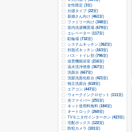
女性限定 (
3
室)
分譲タイプ (
22
室)
新婚さん向け (
461
室)
ファミリー向け (
348
室)
室内洗濯機置場 (
679
室)
エレベーター (
117
室)
駐輪場 (
732
室)
システムキッチン (
362
室)
対面式キッチン (
163
室)
バス・トイレ別 (
796
室)
追焚機能浴室 (
216
室)
温水洗浄便座 (
367
室)
洗面台 (
667
室)
洗髪洗面化粧台 (
421
室)
独立洗面台 (
618
室)
エアコン (
447
室)
ウォークインクロゼット (
111
室)
光ファイバー (
251
室)
ネット使用料無料 (
184
室)
オートロック (
260
室)
TVモニタ付インターホン (
423
室)
宅配ボックス (
122
室)
防犯カメラ (
101
室)