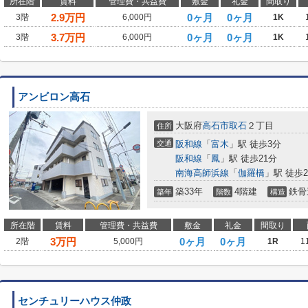
所在階
賃料
管理費・共益費
敷金
礼金
間取り
2.9
万円
0ヶ月
0ヶ月
3階
6,000円
1K
3.7
万円
0ヶ月
0ヶ月
3階
6,000円
1K
アンビロン高石
大阪府
高石市
取石
２丁目
住所
交通
阪和線
「
富木
」駅 徒歩3分
阪和線
「
鳳
」駅 徒歩21分
南海高師浜線
「
伽羅橋
」駅 徒歩2
築33年
4階建
鉄骨
築年
階数
構造
所在階
賃料
管理費・共益費
敷金
礼金
間取り
3
万円
0ヶ月
0ヶ月
2階
5,000円
1R
1
センチュリーハウス仲政