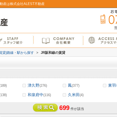
動産は株式会社ALEST不動産
営
(賃貸)路線・駅から探す
>
JR阪和線の賃貸
津久野
鳳
東羽
(189)
(276)
(377)
和泉府中
久米田
(138)
(116)
(4)
699
件が該当