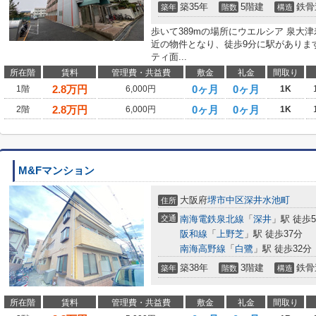
築35年
5階建
鉄骨
築年
階数
構造
歩いて389mの場所にウエルシア 泉大
近の物件となり、徒歩9分に駅がありま
ティ面...
所在階
賃料
管理費・共益費
敷金
礼金
間取り
2.8
万円
0ヶ月
0ヶ月
1階
6,000円
1K
2.8
万円
0ヶ月
0ヶ月
2階
6,000円
1K
M&Fマンション
大阪府
堺市中区
深井水池町
住所
交通
南海電鉄泉北線
「
深井
」駅 徒歩
阪和線
「
上野芝
」駅 徒歩37分
南海高野線
「
白鷺
」駅 徒歩32分
築38年
3階建
鉄骨
築年
階数
構造
所在階
賃料
管理費・共益費
敷金
礼金
間取り