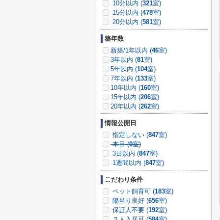
10分以内 (
321
室)
15分以内 (
478
室)
20分以内 (
581
室)
築年数
新築/1年以内 (
46
室)
3年以内 (
81
室)
5年以内 (
104
室)
7年以内 (
133
室)
10年以内 (
160
室)
15年以内 (
206
室)
20年以内 (
262
室)
情報公開日
指定しない (
847
室)
本日 (
0
室)
3日以内 (
847
室)
1週間以内 (
847
室)
こだわり条件
ペット飼育可 (
183
室)
陽当り良好 (
656
室)
保証人不要 (
192
室)
２人入居可 (
584
室)