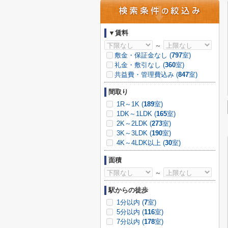
▼賃料
～
敷金・保証金なし (
797
室)
礼金・敷引なし (
360
室)
共益費・管理費込み (
847
室)
間取り
1R～1K (
189
室)
1DK～1LDK (
165
室)
2K～2LDK (
273
室)
3K～3LDK (
190
室)
4K～4LDK以上 (
30
室)
面積
～
駅からの徒歩
1分以内 (
7
室)
5分以内 (
116
室)
7分以内 (
178
室)