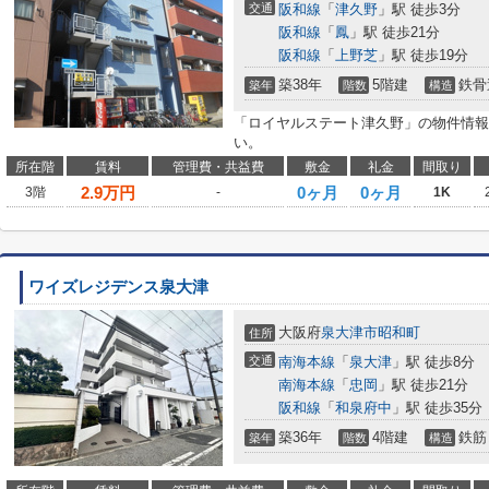
交通
阪和線
「
津久野
」駅 徒歩3分
阪和線
「
鳳
」駅 徒歩21分
阪和線
「
上野芝
」駅 徒歩19分
築38年
5階建
鉄骨
築年
階数
構造
「ロイヤルステート津久野」の物件情報
い。
所在階
賃料
管理費・共益費
敷金
礼金
間取り
2.9
万円
0ヶ月
0ヶ月
3階
-
1K
ワイズレジデンス泉大津
大阪府
泉大津市
昭和町
住所
交通
南海本線
「
泉大津
」駅 徒歩8分
南海本線
「
忠岡
」駅 徒歩21分
阪和線
「
和泉府中
」駅 徒歩35分
築36年
4階建
鉄筋
築年
階数
構造