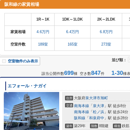
阪和線の家賃相場
1R～1K
1DK～1LDK
2K～2LDK
家賃相場
4.6万円
6.4万円
6.8万円
空室件数
189室
165室
273室
並び順：
空室物件のみ表示
699
847
1-30
該当公開件数
棟 空き数
件
棟
エフォール・ナガイ
大阪府
泉大津市
旭町
住所
交通
南海本線
「
泉大津
」駅 徒歩8分
南海本線
「
松ノ浜
」駅 徒歩24分
阪和線
「
和泉府中
」駅 徒歩28分
築29年
8階建
鉄筋
築年
階数
構造