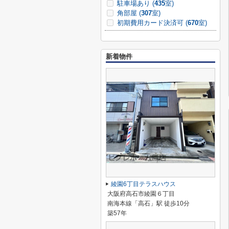
駐車場あり (
435
室)
角部屋 (
307
室)
初期費用カード決済可 (
670
室)
新着物件
綾園6丁目テラスハウス
大阪府高石市綾園６丁目
南海本線「高石」駅 徒歩10分
築57年