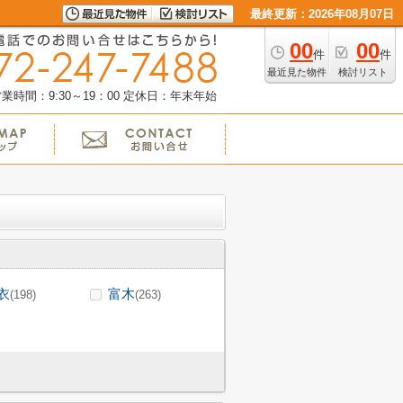
最終更新：2026年08月07日
00
00
件
件
最近見た物件
検討リスト
業時間：9:30～19：00
定休日：年末年始
衣
富木
(198)
(263)