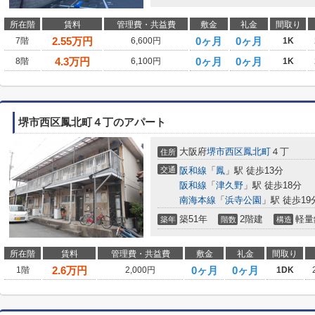
所在階
賃料
管理費・共益費
敷金
礼金
間取り
2.55
万円
0ヶ月
0ヶ月
7階
6,600円
1K
4.3
万円
0ヶ月
0ヶ月
8階
6,100円
1K
堺市西区鳳北町４丁のアパート
大阪府
堺市西区
鳳北町
４丁
住所
交通
阪和線
「
鳳
」駅 徒歩13分
阪和線
「
津久野
」駅 徒歩18分
南海本線
「
浜寺公園
」駅 徒歩19
築51年
2階建
軽量
築年
階数
構造
所在階
賃料
管理費・共益費
敷金
礼金
間取り
2.6
万円
0ヶ月
0ヶ月
1階
2,000円
1DK