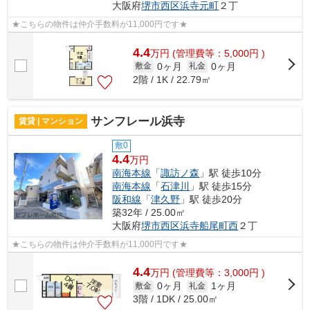
大阪府
堺市西区
浜寺元町
２丁
★こちらの物件は仲介手数料が11,000円です★
4.4
万
円
(管理費等：5,000円 )
0ヶ月
0ヶ月
敷金
礼金
2階 / 1K / 22.79㎡
サンフレール浜寺
賃貸 | マンション
敷0
4.4
万円
南海本線
「
諏訪ノ森
」駅 徒歩10分
南海本線
「
石津川
」駅 徒歩15分
阪和線
「
津久野
」駅 徒歩20分
築32年 / 25.00㎡
大阪府
堺市西区
浜寺船尾町西
２丁
★こちらの物件は仲介手数料が11,000円です★
4.4
万
円
(管理費等：3,000円 )
0ヶ月
1ヶ月
敷金
礼金
3階 / 1DK / 25.00㎡