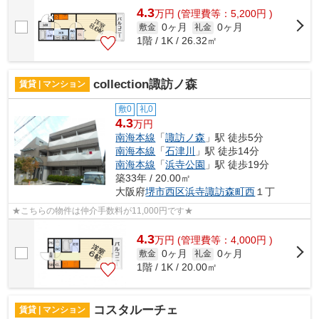
4.3
万
円
(管理費等：5,200円 )
0ヶ月
0ヶ月
敷金
礼金
1階 / 1K / 26.32㎡
collection諏訪ノ森
賃貸 | マンション
敷0
礼0
4.3
万円
南海本線
「
諏訪ノ森
」駅 徒歩5分
南海本線
「
石津川
」駅 徒歩14分
南海本線
「
浜寺公園
」駅 徒歩19分
築33年 / 20.00㎡
大阪府
堺市西区
浜寺諏訪森町西
１丁
★こちらの物件は仲介手数料が11,000円です★
4.3
万
円
(管理費等：4,000円 )
0ヶ月
0ヶ月
敷金
礼金
1階 / 1K / 20.00㎡
コスタルーチェ
賃貸 | マンション