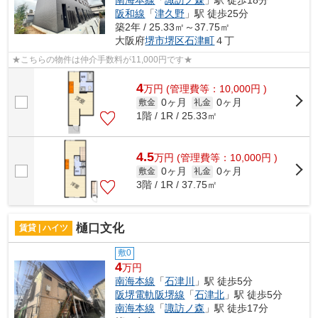
阪和線
「
津久野
」駅 徒歩25分
築2年 / 25.33㎡～37.75㎡
大阪府
堺市堺区
石津町
４丁
★こちらの物件は仲介手数料が11,000円です★
4
万
円
(管理費等：10,000円 )
0ヶ月
0ヶ月
敷金
礼金
1階 / 1R / 25.33㎡
4.5
万
円
(管理費等：10,000円 )
0ヶ月
0ヶ月
敷金
礼金
3階 / 1R / 37.75㎡
樋口文化
賃貸 | ハイツ
敷0
4
万円
南海本線
「
石津川
」駅 徒歩5分
阪堺電軌阪堺線
「
石津北
」駅 徒歩5分
南海本線
「
諏訪ノ森
」駅 徒歩17分