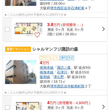
築59年 / 28.00㎡
大阪府
堺市西区
浜寺石津町東
４丁
★こちらの物件は仲介手数料が11,000円です★
3.9
万
円
(管理費等：- )
0ヶ月
0ヶ月
敷金
礼金
2階 / 1DK / 28.00㎡
シャルマンフジ諏訪の森
賃貸 | マンション
フリーレント
敷0
礼0
4
万円
南海本線
「
諏訪ノ森
」駅 徒歩9分
南海本線
「
石津川
」駅 徒歩15分
阪和線
「
津久野
」駅 徒歩24分
築35年 / 18.71㎡
大阪府
堺市西区
浜寺船尾町西
２丁
★こちらの物件は仲介手数料が11,000円です★
4
万
円
(管理費等：4,800円 )
0ヶ月
0ヶ月
敷金
礼金