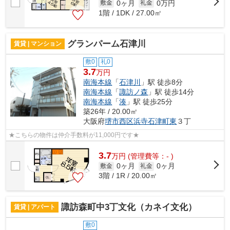
0ヶ月
0万円
敷金
礼金
1階 / 1DK / 27.00㎡
グランパーム石津川
賃貸 | マンション
敷0
礼0
3.7
万円
南海本線
「
石津川
」駅 徒歩8分
南海本線
「
諏訪ノ森
」駅 徒歩14分
南海本線
「
湊
」駅 徒歩25分
築26年 / 20.00㎡
大阪府
堺市西区
浜寺石津町東
３丁
★こちらの物件は仲介手数料が11,000円です★
3.7
万
円
(管理費等：- )
0ヶ月
0ヶ月
敷金
礼金
3階 / 1R / 20.00㎡
諏訪森町中3丁文化（カネイ文化）
賃貸 | アパート
敷0