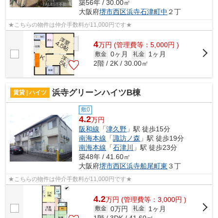
築56年 / 30.00㎡
大阪府
堺市西区
浜寺石津町中
２丁
★こちらの物件は仲介手数料が11,000円です★
4
万
円
(管理費等：5,000円 )
0ヶ月
1ヶ月
敷金
礼金
2階 / 2K / 30.00㎡
浜寺グリーンハイツB棟
賃貸 | ハイツ
敷0
4.2
万円
阪和線
「
津久野
」駅 徒歩15分
南海本線
「
諏訪ノ森
」駅 徒歩19分
南海本線
「
石津川
」駅 徒歩23分
築48年 / 41.60㎡
大阪府
堺市西区
浜寺船尾町東
３丁
★こちらの物件は仲介手数料が11,000円です★
4.2
万
円
(管理費等：3,000円 )
0万円
1ヶ月
敷金
礼金
1階 / 3DK / 41.60㎡