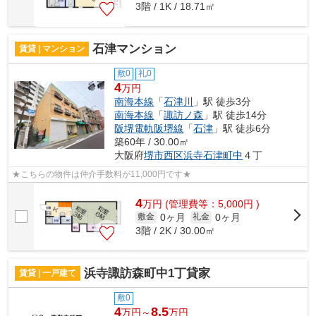
3階 / 1K / 18.71㎡
石津マンション
賃貸 | マンション
敷0
礼0
4
万円
南海本線
「
石津川
」駅 徒歩3分
南海本線
「
諏訪ノ森
」駅 徒歩14分
阪堺電軌阪堺線
「
石津
」駅 徒歩6分
築60年 / 30.00㎡
大阪府
堺市西区
浜寺石津町中
４丁
★こちらの物件は仲介手数料が11,000円です★
4
万
円
(管理費等：5,000円 )
0ヶ月
0ヶ月
敷金
礼金
3階 / 2K / 30.00㎡
浜寺諏訪森町中1丁貸家
賃貸 | 一戸建て
敷0
4
8.5
万円～
万円