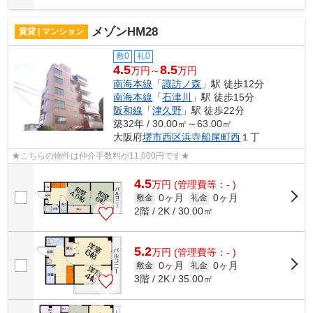
メゾンHM28
賃貸 | マンション
敷0
礼0
4.5
8.5
万円～
万円
南海本線
「
諏訪ノ森
」駅 徒歩12分
南海本線
「
石津川
」駅 徒歩15分
阪和線
「
津久野
」駅 徒歩22分
築32年 / 30.00㎡～63.00㎡
大阪府
堺市西区
浜寺船尾町西
１丁
★こちらの物件は仲介手数料が11,000円です★
4.5
万
円
(管理費等：- )
0ヶ月
0ヶ月
敷金
礼金
2階 / 2K / 30.00㎡
5.2
万
円
(管理費等：- )
0ヶ月
0ヶ月
敷金
礼金
3階 / 2K / 35.00㎡