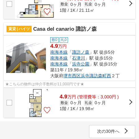
0ヶ月
0ヶ月
敷金
礼金
1階 / 1K / 21.11㎡
Casa del canario 諏訪ノ森
賃貸 | ハイツ
敷0
礼0
4.9
万円
南海本線
「
諏訪ノ森
」駅 徒歩5分
南海本線
「
石津川
」駅 徒歩15分
南海本線
「
浜寺公園
」駅 徒歩15分
築11年 / 19.98㎡
大阪府
堺市西区
浜寺諏訪森町西
２丁
★こちらの物件は仲介手数料が11,000円です★
4.9
万
円
(管理費等：3,000円 )
0ヶ月
0ヶ月
敷金
礼金
1階 / 1K / 19.98㎡
次の30件へ