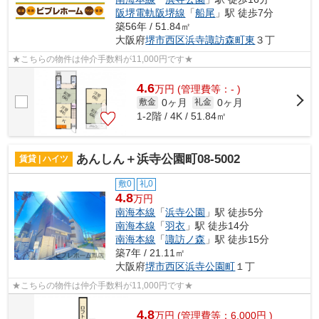
阪堺電軌阪堺線
「
船尾
」駅 徒歩7分
築56年 / 51.84㎡
大阪府
堺市西区
浜寺諏訪森町東
３丁
★こちらの物件は仲介手数料が11,000円です★
4.6
万
円
(管理費等：- )
0ヶ月
0ヶ月
敷金
礼金
1-2階 / 4K / 51.84㎡
あんしん＋浜寺公園町08-5002
賃貸 | ハイツ
敷0
礼0
4.8
万円
南海本線
「
浜寺公園
」駅 徒歩5分
南海本線
「
羽衣
」駅 徒歩14分
南海本線
「
諏訪ノ森
」駅 徒歩15分
築7年 / 21.11㎡
大阪府
堺市西区
浜寺公園町
１丁
★こちらの物件は仲介手数料が11,000円です★
4.8
万
円
(管理費等：6,000円 )