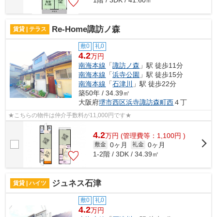
Re-Home諏訪ノ森
賃貸 | テラス
敷0
礼0
4.2
万円
南海本線
「
諏訪ノ森
」駅 徒歩11分
南海本線
「
浜寺公園
」駅 徒歩15分
南海本線
「
石津川
」駅 徒歩22分
築50年 / 34.39㎡
大阪府
堺市西区
浜寺諏訪森町西
４丁
★こちらの物件は仲介手数料が11,000円です★
4.2
万
円
(管理費等：1,100円 )
0ヶ月
0ヶ月
敷金
礼金
1-2階 / 3DK / 34.39㎡
ジュネス石津
賃貸 | ハイツ
敷0
礼0
4.2
万円