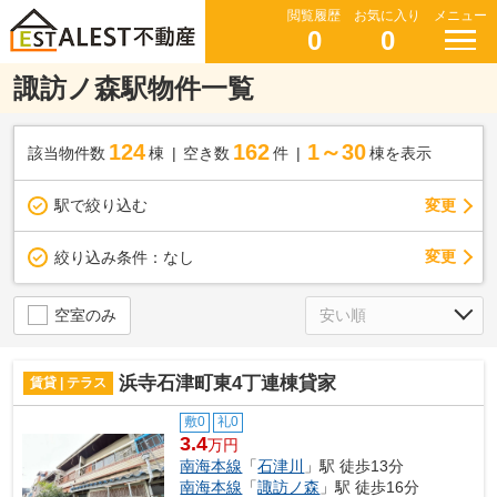
閲覧履歴
お気に入り
メニュー
0
0
諏訪ノ森駅物件一覧
124
162
1～30
該当物件数
棟
空き数
件
棟を表示
駅で絞り込む
変更
変更
絞り込み条件：
なし
空室のみ
浜寺石津町東4丁連棟貸家
賃貸 | テラス
敷0
礼0
3.4
万円
南海本線
「
石津川
」駅 徒歩13分
南海本線
「
諏訪ノ森
」駅 徒歩16分