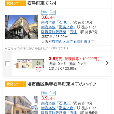
石津町東てらす
賃貸 | ハイツ
敷0
礼0
3.8
万円
南海本線
「
石津川
」駅 徒歩10分
南海本線
「
諏訪ノ森
」駅 徒歩16分
阪堺電軌阪堺線
「
石津
」駅 徒歩7分
築57年 / 23.90㎡
大阪府
堺市西区
浜寺石津町東
３丁
★こちらの物件は仲介手数料が11,000円です★
3.8
万
円
(管理費等：10,000円 )
0ヶ月
0ヶ月
敷金
礼金
1階 / 2K / 23.90㎡
堺市西区浜寺石津町東４丁のハイツ
賃貸 | ハイツ
敷0
礼0
3.9
万円
南海本線
「
石津川
」駅 徒歩13分
南海本線
「
諏訪ノ森
」駅 徒歩15分
阪堺電軌阪堺線
「
石津
」駅 徒歩5分