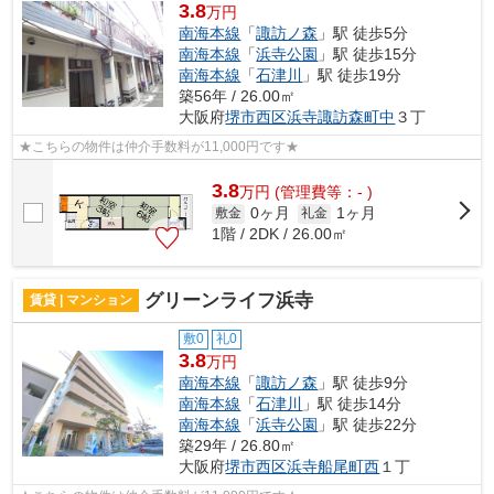
3.8
万円
南海本線
「
諏訪ノ森
」駅 徒歩5分
南海本線
「
浜寺公園
」駅 徒歩15分
南海本線
「
石津川
」駅 徒歩19分
築56年 / 26.00㎡
大阪府
堺市西区
浜寺諏訪森町中
３丁
★こちらの物件は仲介手数料が11,000円です★
3.8
万
円
(管理費等：- )
0ヶ月
1ヶ月
敷金
礼金
1階 / 2DK / 26.00㎡
グリーンライフ浜寺
賃貸 | マンション
敷0
礼0
3.8
万円
南海本線
「
諏訪ノ森
」駅 徒歩9分
南海本線
「
石津川
」駅 徒歩14分
南海本線
「
浜寺公園
」駅 徒歩22分
築29年 / 26.80㎡
大阪府
堺市西区
浜寺船尾町西
１丁