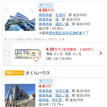
敷0
礼0
4.35
万円
南海本線
「
石津川
」駅 徒歩10分
南海本線
「
湊
」駅 徒歩22分
南海本線
「
諏訪ノ森
」駅 徒歩19分
築22年 / 24.00㎡
大阪府
堺市西区
浜寺石津町東
２丁
★こちらの物件は仲介手数料が11,000円です★
4.35
万
円
(管理費等：4,800円 )
0ヶ月
0ヶ月
敷金
礼金
1階 / 1K / 24.00㎡
さくらハウス
賃貸 | ハイツ
敷0
礼0
4.4
万円
南海本線
「
浜寺公園
」駅 徒歩18分
南海本線
「
諏訪ノ森
」駅 徒歩19分
阪和線
「
津久野
」駅 徒歩20分
築14年 / 22.79㎡