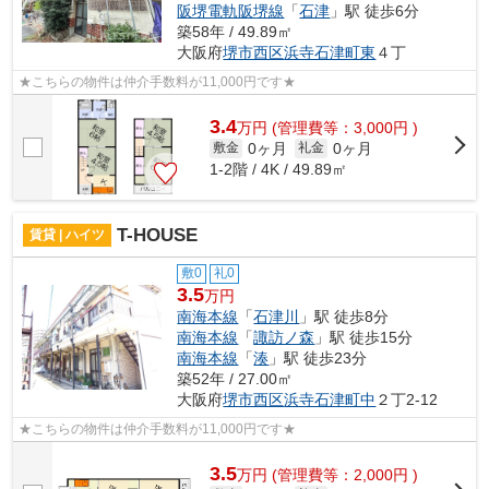
阪堺電軌阪堺線
「
石津
」駅 徒歩6分
築58年 / 49.89㎡
大阪府
堺市西区
浜寺石津町東
４丁
★こちらの物件は仲介手数料が11,000円です★
3.4
万
円
(管理費等：3,000円 )
0ヶ月
0ヶ月
敷金
礼金
1-2階 / 4K / 49.89㎡
T-HOUSE
賃貸 | ハイツ
敷0
礼0
3.5
万円
南海本線
「
石津川
」駅 徒歩8分
南海本線
「
諏訪ノ森
」駅 徒歩15分
南海本線
「
湊
」駅 徒歩23分
築52年 / 27.00㎡
大阪府
堺市西区
浜寺石津町中
２丁2-12
★こちらの物件は仲介手数料が11,000円です★
3.5
万
円
(管理費等：2,000円 )