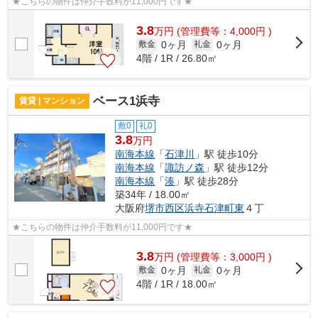
★こちらの物件は仲介手数料が11,000円です★
3.8
万
円
(管理費等：4,000円 )
0ヶ月
0ヶ月
敷金
礼金
4階 / 1R / 26.80㎡
ベース1浜寺
賃貸 | マンション
敷0
礼0
3.8
万円
南海本線
「
石津川
」駅 徒歩10分
南海本線
「
諏訪ノ森
」駅 徒歩12分
南海本線
「
湊
」駅 徒歩28分
築34年 / 18.00㎡
大阪府
堺市西区
浜寺石津町東
４丁
★こちらの物件は仲介手数料が11,000円です★
3.8
万
円
(管理費等：3,000円 )
0ヶ月
0ヶ月
敷金
礼金
4階 / 1R / 18.00㎡