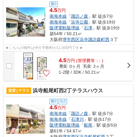
敷0
4.5
万円
南海本線
「
諏訪ノ森
」駅 徒歩7分
南海本線
「
浜寺公園
」駅 徒歩19分
阪堺電軌阪堺線
「
石津
」駅 徒歩19分
築54年 / 50.21㎡
大阪府
堺市西区
浜寺諏訪森町西
３丁
★こちらの物件は仲介手数料が11,000円です★
4.5
万
円
(管理費等：- )
0ヶ月
2ヶ月
敷金
礼金
1-2階 / 3DK / 50.21㎡
浜寺船尾町西2丁テラスハウス
賃貸 | テラス
敷0
礼0
4.5
万円
南海本線
「
諏訪ノ森
」駅 徒歩7分
南海本線
「
石津川
」駅 徒歩17分
阪堺電軌阪堺線
「
船尾
」駅 徒歩5分
築61年 / 54.67㎡
大阪府
堺市西区
浜寺船尾町西
２丁