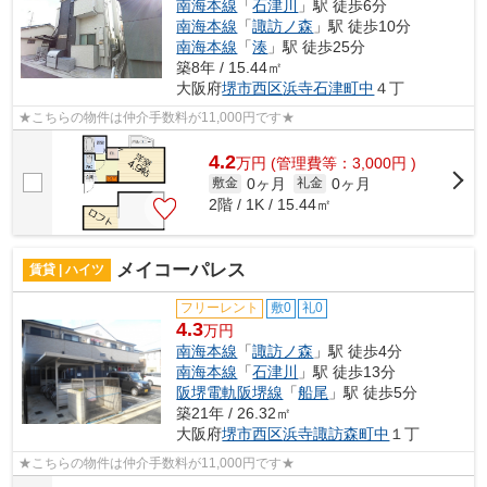
南海本線
「
石津川
」駅 徒歩6分
南海本線
「
諏訪ノ森
」駅 徒歩10分
南海本線
「
湊
」駅 徒歩25分
築8年 / 15.44㎡
大阪府
堺市西区
浜寺石津町中
４丁
★こちらの物件は仲介手数料が11,000円です★
4.2
万
円
(管理費等：3,000円 )
0ヶ月
0ヶ月
敷金
礼金
2階 / 1K / 15.44㎡
メイコーパレス
賃貸 | ハイツ
フリーレント
敷0
礼0
4.3
万円
南海本線
「
諏訪ノ森
」駅 徒歩4分
南海本線
「
石津川
」駅 徒歩13分
阪堺電軌阪堺線
「
船尾
」駅 徒歩5分
築21年 / 26.32㎡
大阪府
堺市西区
浜寺諏訪森町中
１丁
★こちらの物件は仲介手数料が11,000円です★