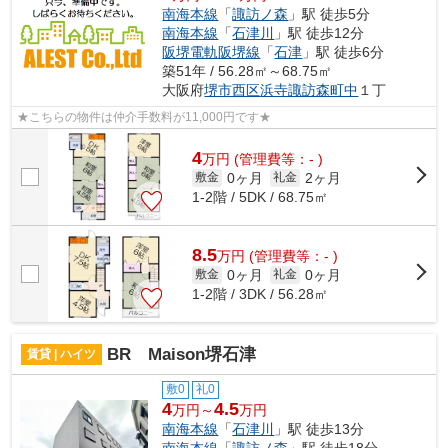
南海本線
「
諏訪ノ森
」駅 徒歩5分
南海本線
「
石津川
」駅 徒歩12分
阪堺電軌阪堺線
「
石津
」駅 徒歩6分
築51年 / 56.28㎡～68.75㎡
大阪府
堺市西区
浜寺諏訪森町中
１丁
★こちらの物件は仲介手数料が11,000円です★
4
万
円
(管理費等：- )
0ヶ月
2ヶ月
敷金
礼金
1-2階 / 5DK / 68.75㎡
8.5
万
円
(管理費等：- )
0ヶ月
0ヶ月
敷金
礼金
1-2階 / 3DK / 56.28㎡
BR Maison堺石津
賃貸 | ハイツ
敷0
礼0
4
4.5
万円～
万円
南海本線
「
石津川
」駅 徒歩13分
南海本線
「
諏訪ノ森
」駅 徒歩18分