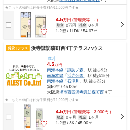
★こちらの物件は仲介手数料が11,000円です★
4.5
万
円
(管理費等：- )
0万円
0ヶ月
敷金
礼金
1-2階 / 1LDK / 54.67㎡
浜寺諏訪森町西4丁テラスハウス
賃貸 | テラス
敷0
4.5
万円
南海本線
「
諏訪ノ森
」駅 徒歩9分
南海本線
「
浜寺公園
」駅 徒歩15分
南海本線
「
石津川
」駅 徒歩22分
築50年 / 45.00㎡
大阪府
堺市西区
浜寺諏訪森町西
４丁
★こちらの物件は仲介手数料が11,000円です★
4.5
万
円
(管理費等：3,000円 )
0ヶ月
1ヶ月
敷金
礼金
1-2階 / 3K / 45.00㎡