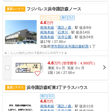
フジパレス浜寺諏訪森ノース
賃貸 | ハイツ
フリーレント
敷0
礼0
4.6
万円
南海本線
「
諏訪ノ森
」駅 徒歩9分
南海本線
「
石津川
」駅 徒歩14分
南海本線
「
浜寺公園
」駅 徒歩24分
築17年 / 27.00㎡
大阪府
堺市西区
浜寺諏訪森町西
１丁
★こちらの物件は仲介手数料が11,000円です★
4.6
万
円
(管理費等：4,900円 )
0ヶ月
0ヶ月
敷金
礼金
1階 / 1K / 27.00㎡
浜寺諏訪森町東3丁テラスハウス
賃貸 | テラス
敷0
礼0
4.6
万円
南海本線
「
諏訪ノ森
」駅 徒歩11分
南海本線
「
浜寺公園
」駅 徒歩16分