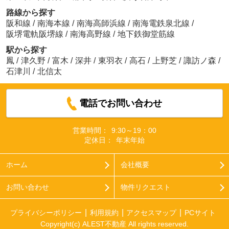
路線から探す
阪和線
/
南海本線
/
南海高師浜線
/
南海電鉄泉北線
/
阪堺電軌阪堺線
/
南海高野線
/
地下鉄御堂筋線
駅から探す
鳳
/
津久野
/
富木
/
深井
/
東羽衣
/
高石
/
上野芝
/
諏訪ノ森
/
石津川
/
北信太
電話でお問い合わせ
営業時間：
9:30～19：00
定休日：
年末年始
ホーム
会社概要
お問い合わせ
物件リクエスト
プライバシーポリシー
利用規約
アクセスマップ
PCサイト
Copyright(c) ALEST不動産 All rights reserved.