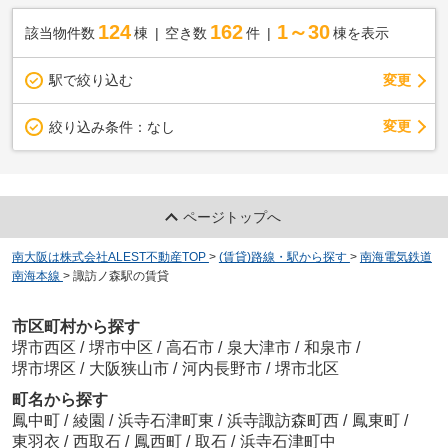
124
162
1～30
該当物件数
棟
空き数
件
棟を表示
駅で絞り込む
変更
変更
絞り込み条件：
なし
ページトップへ
南大阪は株式会社ALEST不動産TOP
>
(賃貸)路線・駅から探す
>
南海電気鉄道
南海本線
>
諏訪ノ森駅の賃貸
市区町村から探す
堺市西区
/
堺市中区
/
高石市
/
泉大津市
/
和泉市
/
堺市堺区
/
大阪狭山市
/
河内長野市
/
堺市北区
町名から探す
鳳中町
/
綾園
/
浜寺石津町東
/
浜寺諏訪森町西
/
鳳東町
/
東羽衣
/
西取石
/
鳳西町
/
取石
/
浜寺石津町中