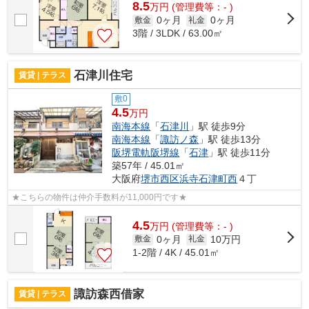
8.5
万
円
(管理費等：- )
0ヶ月
0ヶ月
敷金
礼金
3階 / 3LDK / 63.00㎡
石津川住宅
賃貸 | テラス
敷0
4.5
万円
南海本線
「
石津川
」駅 徒歩9分
南海本線
「
諏訪ノ森
」駅 徒歩13分
阪堺電軌阪堺線
「
石津
」駅 徒歩11分
築57年 / 45.01㎡
大阪府
堺市西区
浜寺石津町西
４丁
★こちらの物件は仲介手数料が11,000円です★
4.5
万
円
(管理費等：- )
0ヶ月
10万円
敷金
礼金
1-2階 / 4K / 45.01㎡
諏訪森西借家
賃貸 | テラス