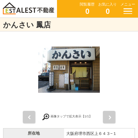
閲覧履歴
お気に入り
メニュー
0
0
かんさい 鳳店
前
次
画像タップで拡大表示【
1
/1】
所在地
大阪府堺市西区上６４３−１