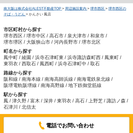
南大阪は株式会社ALEST不動産TOP
>
周辺施設案内
>
堺市西区
>
堺市西区の
そば・うどん
>
かんさい 鳳店
市区町村から探す
堺市西区
/
堺市中区
/
高石市
/
泉大津市
/
和泉市
/
堺市堺区
/
大阪狭山市
/
河内長野市
/
堺市北区
町名から探す
鳳中町
/
綾園
/
浜寺石津町東
/
浜寺諏訪森町西
/
鳳東町
/
東羽衣
/
西取石
/
鳳西町
/
浜寺石津町中
/
取石
路線から探す
阪和線
/
南海本線
/
南海高師浜線
/
南海電鉄泉北線
/
阪堺電軌阪堺線
/
南海高野線
/
地下鉄御堂筋線
駅から探す
鳳
/
津久野
/
富木
/
深井
/
東羽衣
/
高石
/
上野芝
/
諏訪ノ森
/
石津川
/
北信太
電話でお問い合わせ