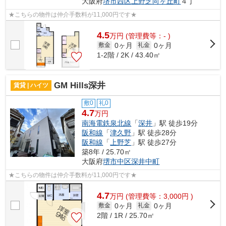
大阪府
堺市西区
上野芝向ヶ丘町
４丁
★こちらの物件は仲介手数料が11,000円です★
4.5
万
円
(管理費等：- )
0ヶ月
0ヶ月
敷金
礼金
1-2階 / 2K / 43.40㎡
GM Hills深井
賃貸 | ハイツ
敷0
礼0
4.7
万円
南海電鉄泉北線
「
深井
」駅 徒歩19分
阪和線
「
津久野
」駅 徒歩28分
阪和線
「
上野芝
」駅 徒歩27分
築8年 / 25.70㎡
大阪府
堺市中区
深井中町
★こちらの物件は仲介手数料が11,000円です★
4.7
万
円
(管理費等：3,000円 )
0ヶ月
0ヶ月
敷金
礼金
2階 / 1R / 25.70㎡