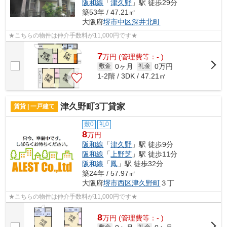
阪和線
「
津久野
」駅 徒歩29分
築53年 / 47.21㎡
大阪府
堺市中区
深井北町
★こちらの物件は仲介手数料が11,000円です★
7
万
円
(管理費等：- )
0ヶ月
0万円
敷金
礼金
1-2階 / 3DK / 47.21㎡
津久野町3丁貸家
賃貸 | 一戸建て
敷0
礼0
8
万円
阪和線
「
津久野
」駅 徒歩9分
阪和線
「
上野芝
」駅 徒歩11分
阪和線
「
鳳
」駅 徒歩32分
築24年 / 57.97㎡
大阪府
堺市西区
津久野町
３丁
★こちらの物件は仲介手数料が11,000円です★
8
万
円
(管理費等：- )