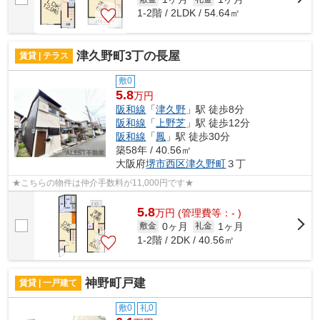
1-2階 / 2LDK / 54.64㎡
津久野町3丁の長屋
賃貸 | テラス
敷0
5.8
万円
阪和線
「
津久野
」駅 徒歩8分
阪和線
「
上野芝
」駅 徒歩12分
阪和線
「
鳳
」駅 徒歩30分
築58年 / 40.56㎡
大阪府
堺市西区
津久野町
３丁
★こちらの物件は仲介手数料が11,000円です★
5.8
万
円
(管理費等：- )
0ヶ月
1ヶ月
敷金
礼金
1-2階 / 2DK / 40.56㎡
神野町戸建
賃貸 | 一戸建て
敷0
礼0