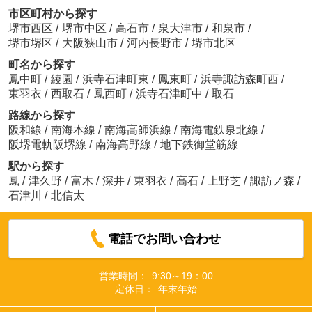
市区町村から探す
堺市西区
/
堺市中区
/
高石市
/
泉大津市
/
和泉市
/
堺市堺区
/
大阪狭山市
/
河内長野市
/
堺市北区
町名から探す
鳳中町
/
綾園
/
浜寺石津町東
/
鳳東町
/
浜寺諏訪森町西
/
東羽衣
/
西取石
/
鳳西町
/
浜寺石津町中
/
取石
路線から探す
阪和線
/
南海本線
/
南海高師浜線
/
南海電鉄泉北線
/
阪堺電軌阪堺線
/
南海高野線
/
地下鉄御堂筋線
駅から探す
鳳
/
津久野
/
富木
/
深井
/
東羽衣
/
高石
/
上野芝
/
諏訪ノ森
/
石津川
/
北信太
電話でお問い合わせ
営業時間：
9:30～19：00
定休日：
年末年始