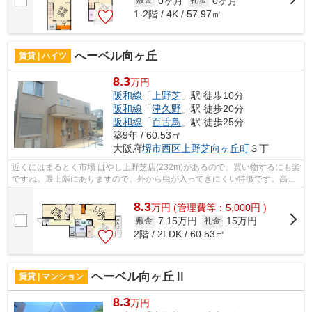
0ヶ月
0ヶ月
敷金
礼金
1-2階 / 4K / 57.97㎡
へーベル向ヶ丘
賃貸 | ハイツ
8.3
万円
阪和線
「
上野芝
」駅 徒歩10分
阪和線
「
津久野
」駅 徒歩20分
阪和線
「
百舌鳥
」駅 徒歩25分
築9年 / 60.53㎡
大阪府
堺市西区
上野芝向ヶ丘町
３丁
近くにはまるとく市場 はやし上野芝店(232m)があるので、買い物するにも楽
ですね。最上階にありますので、外から虫が入ってきにくい特徴です。高い
耐久性、高い信頼性の鉄骨造物件。多...
8.3
万
円
(管理費等：5,000円 )
7.15万円
15万円
敷金
礼金
2階 / 2LDK / 60.53㎡
ヘーベル向ヶ丘Ⅱ
賃貸 | マンション
8.3
万円