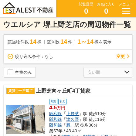
閲覧履歴
お気に入り
メニュー
0
0
ウエルシア 堺上野芝店の周辺物件一覧
14
14
1～14
該当物件数
棟
空き数
件
棟を表示
変更
絞り込み条件：
なし
空室のみ
上野芝向ヶ丘町4丁貸家
賃貸 | 一戸建て
敷0
礼0
4.5
万円
阪和線
「
上野芝
」駅 徒歩10分
阪和線
「
津久野
」駅 徒歩16分
阪和線
「
鳳
」駅 徒歩36分
築57年 / 43.40㎡