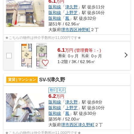
6.1
万円
阪和線
「
津久野
」駅 徒歩11分
阪和線
「
上野芝
」駅 徒歩16分
阪和線
「
鳳
」駅 徒歩32分
築51年 / 62.96㎡
大阪府
堺市西区
神野町
２丁
★こちらの物件は仲介手数料が11,000円です★
6.1
万
円
(管理費等：- )
0ヶ月
0ヶ月
敷金
礼金
1-2階 / 3K / 62.96㎡
SV-5津久野
賃貸 | マンション
敷0
礼0
6.2
万円
阪和線
「
津久野
」駅 徒歩8分
阪和線
「
上野芝
」駅 徒歩10分
阪和線
「
鳳
」駅 徒歩30分
築35年 / 52.00㎡
大阪府
堺市西区
津久野町
２丁
★こちらの物件は仲介手数料が11,000円です★