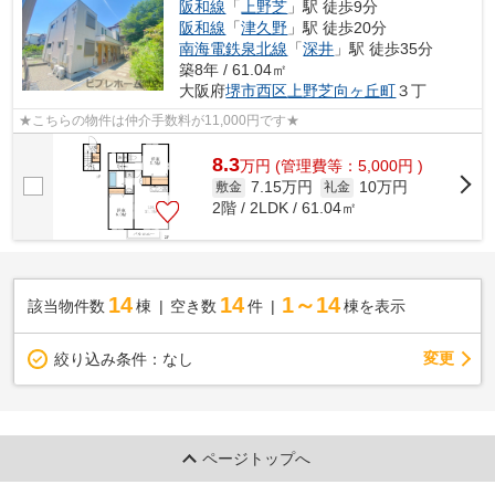
阪和線
「
上野芝
」駅 徒歩9分
阪和線
「
津久野
」駅 徒歩20分
南海電鉄泉北線
「
深井
」駅 徒歩35分
築8年 / 61.04㎡
大阪府
堺市西区
上野芝向ヶ丘町
３丁
★こちらの物件は仲介手数料が11,000円です★
8.3
万
円
(管理費等：5,000円 )
7.15万円
10万円
敷金
礼金
2階 / 2LDK / 61.04㎡
14
14
1～14
該当物件数
棟
空き数
件
棟を表示
変更
絞り込み条件：
なし
ページトップへ