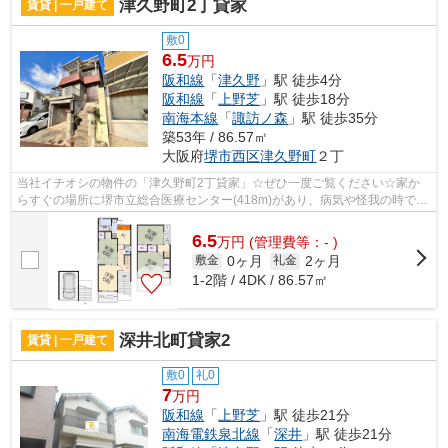
津久野町2丁貸家
賃貸 | 一戸建て
敷0
6.5
万円
阪和線
「
津久野
」駅 徒歩4分
阪和線
「
上野芝
」駅 徒歩18分
南海本線
「
諏訪ノ森
」駅 徒歩35分
築53年 / 86.57㎡
大阪府
堺市西区
津久野町
２丁
当社イチオシの物件の「津久野町2丁貸家」☆ぜひ一度ご覧ください☆家か
らすぐの場所に堺市立総合医療センター(418m)があり、病気や怪我の時でも
安心ですね☆近場にファミリーマート 堺津...
6.5
万
円
(管理費等：- )
0ヶ月
2ヶ月
敷金
礼金
1-2階 / 4DK / 86.57㎡
深井北町貸家2
賃貸 | 一戸建て
敷0
礼0
7
万円
阪和線
「
上野芝
」駅 徒歩21分
南海電鉄泉北線
「
深井
」駅 徒歩21分