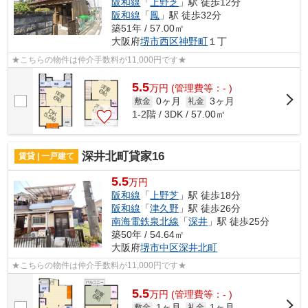
阪和線
「
上野芝
」駅 徒歩12分
阪和線
「
鳳
」駅 徒歩32分
築51年 / 57.00㎡
大阪府
堺市西区
神野町
１丁
★こちらの物件は仲介手数料が11,000円です★
5.5
万
円
(管理費等：- )
0ヶ月
3ヶ月
敷金
礼金
1-2階 / 3DK / 57.00㎡
深井北町貸家16
賃貸 | 一戸建て
5.5
万円
阪和線
「
上野芝
」駅 徒歩18分
阪和線
「
津久野
」駅 徒歩26分
南海電鉄泉北線
「
深井
」駅 徒歩25分
築50年 / 54.64㎡
大阪府
堺市中区
深井北町
★こちらの物件は仲介手数料が11,000円です★
5.5
万
円
(管理費等：- )
1ヶ月
1ヶ月
敷金
礼金