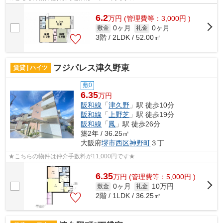
6.2
万
円
(管理費等：3,000円 )
0ヶ月
0ヶ月
敷金
礼金
3階 / 2LDK / 52.00㎡
フジパレス津久野東
賃貸 | ハイツ
敷0
6.35
万円
阪和線
「
津久野
」駅 徒歩10分
阪和線
「
上野芝
」駅 徒歩19分
阪和線
「
鳳
」駅 徒歩26分
築2年 / 36.25㎡
大阪府
堺市西区
神野町
３丁
★こちらの物件は仲介手数料が11,000円です★
6.35
万
円
(管理費等：5,000円 )
0ヶ月
10万円
敷金
礼金
2階 / 1LDK / 36.25㎡