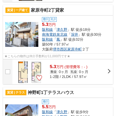
家原寺町2丁貸家
賃貸 | 一戸建て
敷0
礼0
5.3
万円
阪和線
「
津久野
」駅 徒歩18分
南海電鉄泉北線
「
深井
」駅 徒歩30分
阪和線
「
鳳
」駅 徒歩32分
築50年 / 57.97㎡
大阪府
堺市西区
家原寺町
２丁
★こちらの物件は仲介手数料が11,000円です★
5.3
万
円
(管理費等：- )
0ヶ月
0ヶ月
敷金
礼金
1-2階 / 2LDK / 57.97㎡
神野町1丁テラスハウス
賃貸 | テラス
敷0
5.5
万円
阪和線
「
津久野
」駅 徒歩9分