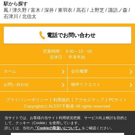
駅から探す
鳳
/
津久野
/
富木
/
深井
/
東羽衣
/
高石
/
上野芝
/
諏訪ノ森
/
石津川
/
北信太
電話でお問い合わせ
営業時間：
9:30～19：00
定休日：
年末年始
ホーム
会社概要
お問い合わせ
物件リクエスト
プライバシーポリシー
利用規約
アクセスマップ
PCサイト
Copyright(c) ALEST不動産 All rights reserved.
当サイトでは、お客様の当サイト利用状況把握、サービス向上検討を目的と
して、クッキー（Cookie）を使用しています。
詳しくは、当社の
「Cookieの取扱いについて」
をご確認ください。