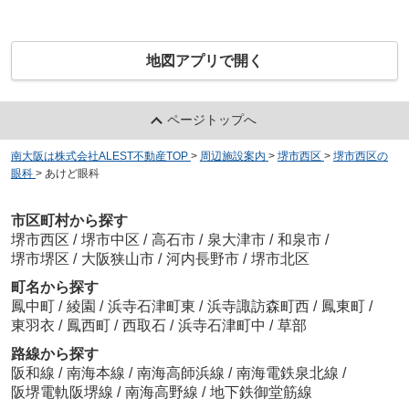
地図アプリで開く
ページトップへ
南大阪は株式会社ALEST不動産TOP
>
周辺施設案内
>
堺市西区
>
堺市西区の
眼科
>
あけど眼科
市区町村から探す
堺市西区
/
堺市中区
/
高石市
/
泉大津市
/
和泉市
/
堺市堺区
/
大阪狭山市
/
河内長野市
/
堺市北区
町名から探す
鳳中町
/
綾園
/
浜寺石津町東
/
浜寺諏訪森町西
/
鳳東町
/
東羽衣
/
鳳西町
/
西取石
/
浜寺石津町中
/
草部
路線から探す
阪和線
/
南海本線
/
南海高師浜線
/
南海電鉄泉北線
/
阪堺電軌阪堺線
/
南海高野線
/
地下鉄御堂筋線