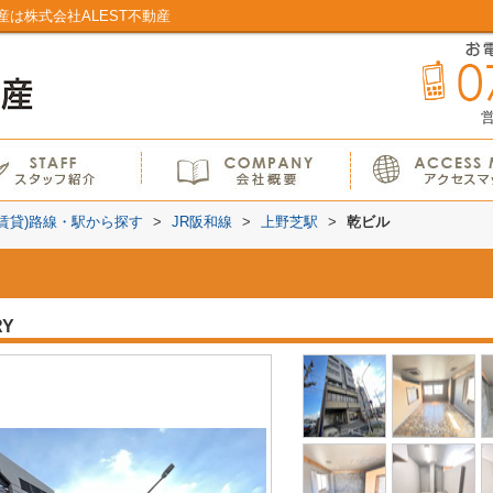
は株式会社ALEST不動産
営
(賃貸)路線・駅から探す
>
JR阪和線
>
上野芝駅
>
乾ビル
RY