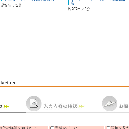
店
約97m／2分
約207m／3分
tact us
物件の詳細を知りたい
資料がほしい
現地を見