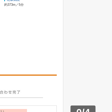
約373m／5分
たい