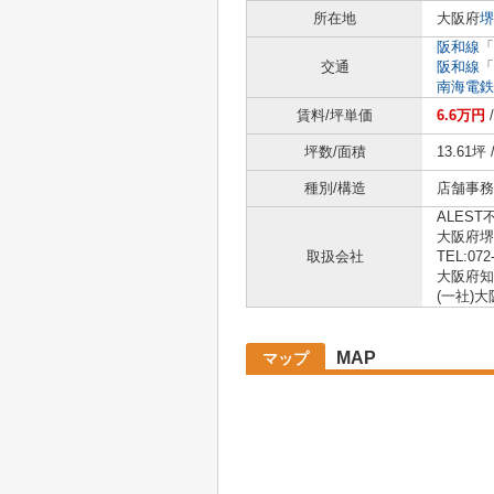
所在地
大阪府
堺
阪和線
「
交通
阪和線
「
南海電鉄
賃料/坪単価
6.6万円
坪数/面積
13.61坪 
種別/構造
店舗事務
ALEST
大阪府堺
取扱会社
TEL:072
大阪府知事
(一社)
MAP
マップ