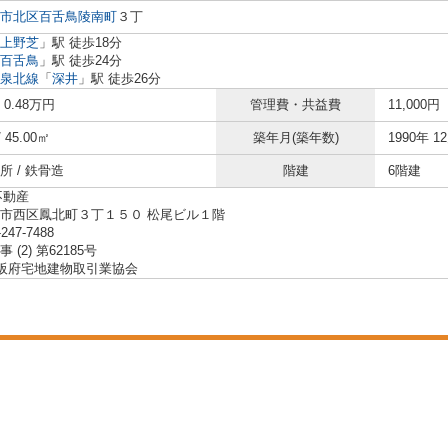
市北区
百舌鳥陵南町
３丁
上野芝
」駅 徒歩18分
百舌鳥
」駅 徒歩24分
泉北線
「
深井
」駅 徒歩26分
/ 0.48万円
管理費・共益費
11,000円
/ 45.00㎡
築年月(築年数)
1990年 1
所 / 鉄骨造
階建
6階建
不動産
市西区鳳北町３丁１５０ 松尾ビル１階
-247-7488
 (2) 第62185号
大阪府宅地建物取引業協会