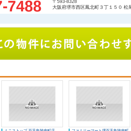
7-7488
〒593-8328
大阪府堺市西区鳳北町３丁１５０ 松
ミニストップ 百舌鳥陵南町店
ファミリーマート堺百舌鳥陵南町