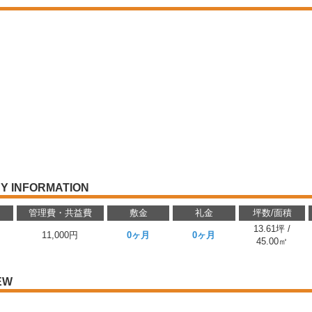
Y INFORMATION
管理費・共益費
敷金
礼金
坪数/面積
13.61坪 /
11,000円
0ヶ月
0ヶ月
45.00㎡
EW