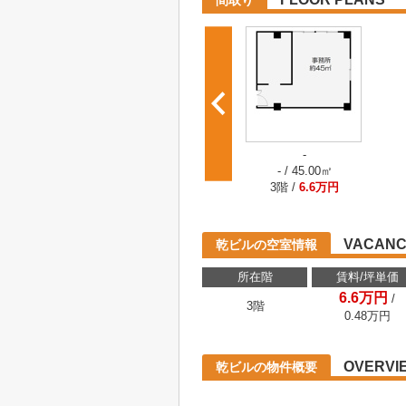
間取り
-
- / 45.00㎡
3階 /
6.6万円
VACANC
乾ビルの空室情報
所在階
賃料/坪単価
6.6万円
/
3階
0.48
万円
OVERVI
乾ビルの物件概要