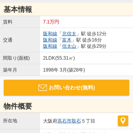
基本情報
賃料
7.1万円
阪和線
「
北信太
」駅 徒歩12分
交通
阪和線
「
富木
」駅 徒歩16分
阪和線
「
信太山
」駅 徒歩29分
間取り(面積)
2LDK(55.31㎡)
築年月
1998年 3月(築28年)
お問い合わせ(無料)
物件概要
所在地
大阪府
高石市
取石
５丁目