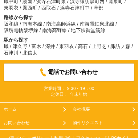
鳳中町
/
綾園
/
浜寺石津町東
/
浜寺諏訪森町西
/
鳳東町
/
東羽衣
/
鳳西町
/
西取石
/
浜寺石津町中
/
草部
路線から探す
阪和線
/
南海本線
/
南海高師浜線
/
南海電鉄泉北線
/
阪堺電軌阪堺線
/
南海高野線
/
地下鉄御堂筋線
駅から探す
鳳
/
津久野
/
富木
/
深井
/
東羽衣
/
高石
/
上野芝
/
諏訪ノ森
/
石津川
/
北信太
電話でお問い合わせ
営業時間：
9:30～19：00
定休日：
年末年始
ホーム
会社概要
お問い合わせ
物件リクエスト