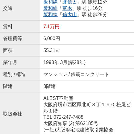
阪和線
「
北信太
」駅 徒歩12分
交通
阪和線
「
富木
」駅 徒歩16分
阪和線
「
信太山
」駅 徒歩29分
賃料
7.1万円
管理費等
6,000円
面積
55.31㎡
築年月
1998年 3月(築28年)
種別 / 構造
マンション / 鉄筋コンクリート
階建
3階建
ALEST不動産
大阪府堺市西区鳳北町３丁１５０ 松尾ビ
ル１階
取扱会社
TEL:072-247-7488
大阪府知事 (2) 第62185号
(一社)大阪府宅地建物取引業協会