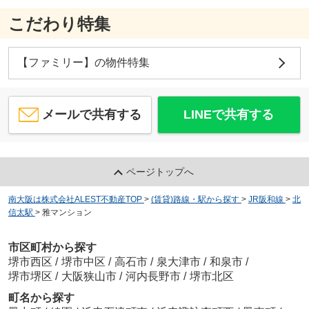
こだわり特集
【ファミリー】の物件特集
メールで共有する
LINEで共有する
ページトップへ
南大阪は株式会社ALEST不動産TOP
>
(賃貸)路線・駅から探す
>
JR阪和線
>
北
信太駅
>
雅マンション
市区町村から探す
堺市西区
/
堺市中区
/
高石市
/
泉大津市
/
和泉市
/
堺市堺区
/
大阪狭山市
/
河内長野市
/
堺市北区
町名から探す