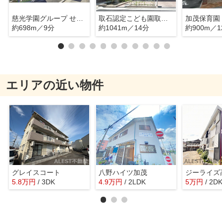
慈光学園グループ せいこう幼稚園・保育園
取石認定こども園取石幼稚園
加茂保育園
約698m／9分
約1041m／14分
約900m／1
エリアの近い物件
グレイスコート
八野ハイツ加茂
ジーライズ
5.8
万
円
/ 3DK
4.9
万
円
/ 2LDK
5
万
円
/ 2D