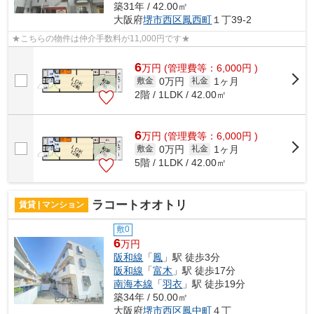
築31年 / 42.00㎡
大阪府
堺市西区
鳳西町
１丁39-2
★こちらの物件は仲介手数料が11,000円です★
6
万
円
(管理費等：6,000円 )
0万円
1ヶ月
敷金
礼金
2階 / 1LDK / 42.00㎡
6
万
円
(管理費等：6,000円 )
0万円
1ヶ月
敷金
礼金
5階 / 1LDK / 42.00㎡
ラコートオオトリ
賃貸 | マンション
敷0
6
万円
阪和線
「
鳳
」駅 徒歩3分
阪和線
「
富木
」駅 徒歩17分
南海本線
「
羽衣
」駅 徒歩19分
築34年 / 50.00㎡
大阪府
堺市西区
鳳中町
４丁