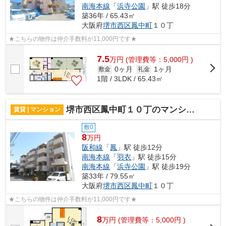
南海本線
「
浜寺公園
」駅 徒歩18分
築36年 / 65.43㎡
大阪府
堺市西区
鳳中町
１０丁
★こちらの物件は仲介手数料が11,000円です★
7.5
万
円
(管理費等：5,000円 )
0ヶ月
1ヶ月
敷金
礼金
1階 / 3LDK / 65.43㎡
堺市西区鳳中町１０丁のマンション
賃貸 | マンション
敷0
8
万円
阪和線
「
鳳
」駅 徒歩12分
南海本線
「
羽衣
」駅 徒歩15分
南海本線
「
浜寺公園
」駅 徒歩19分
築33年 / 79.55㎡
大阪府
堺市西区
鳳中町
１０丁
★こちらの物件は仲介手数料が11,000円です★
8
万
円
(管理費等：5,000円 )