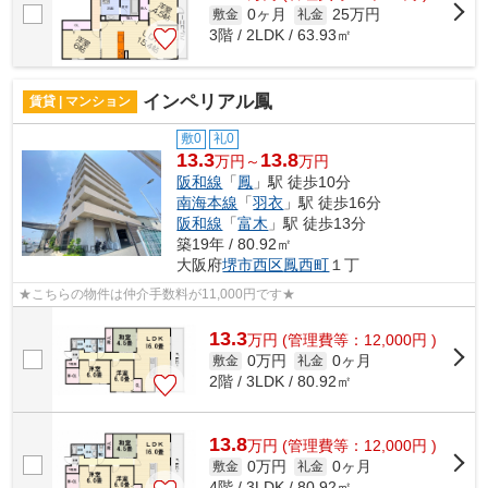
0ヶ月
25万円
敷金
礼金
3階 / 2LDK / 63.93㎡
インペリアル鳳
賃貸 | マンション
敷0
礼0
13.3
13.8
万円～
万円
阪和線
「
鳳
」駅 徒歩10分
南海本線
「
羽衣
」駅 徒歩16分
阪和線
「
富木
」駅 徒歩13分
築19年 / 80.92㎡
大阪府
堺市西区
鳳西町
１丁
★こちらの物件は仲介手数料が11,000円です★
13.3
万
円
(管理費等：12,000円 )
0万円
0ヶ月
敷金
礼金
2階 / 3LDK / 80.92㎡
13.8
万
円
(管理費等：12,000円 )
0万円
0ヶ月
敷金
礼金
4階 / 3LDK / 80.92㎡