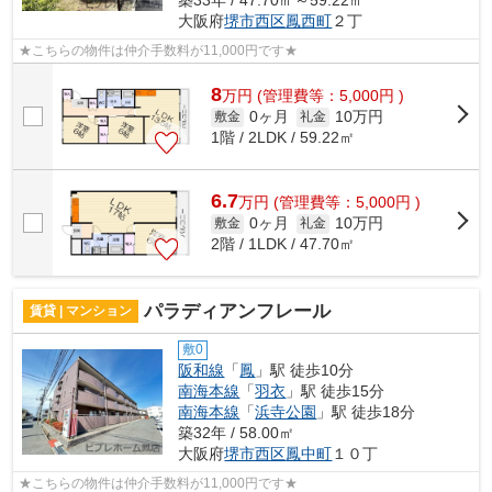
大阪府
堺市西区
鳳西町
２丁
★こちらの物件は仲介手数料が11,000円です★
8
万
円
(管理費等：5,000円 )
0ヶ月
10万円
敷金
礼金
1階 / 2LDK / 59.22㎡
6.7
万
円
(管理費等：5,000円 )
0ヶ月
10万円
敷金
礼金
2階 / 1LDK / 47.70㎡
パラディアンフレール
賃貸 | マンション
敷0
阪和線
「
鳳
」駅 徒歩10分
南海本線
「
羽衣
」駅 徒歩15分
南海本線
「
浜寺公園
」駅 徒歩18分
築32年 / 58.00㎡
大阪府
堺市西区
鳳中町
１０丁
★こちらの物件は仲介手数料が11,000円です★