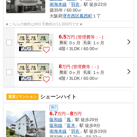
南海本線
「
羽衣
」駅 徒歩22分
築35年 / 60.00㎡
大阪府
堺市西区
鳳西町
１丁
★こちらの物件は仲介手数料が11,000円です★
6.5
万
円
(管理費等：- )
0ヶ月
1ヶ月
敷金
礼金
4階 / 3LDK / 60.00㎡
8
万
円
(管理費等：- )
0ヶ月
1ヶ月
敷金
礼金
4階 / 3LDK / 60.00㎡
シェーンハイト
賃貸 | マンション
敷0
6.7
8
万円～
万円
阪和線
「
鳳
」駅 徒歩20分
阪和線
「
富木
」駅 徒歩9分
南海本線
「
羽衣
」駅 徒歩19分
築33年 / 47.70㎡～59.22㎡