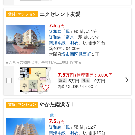
エクセレント友愛
賃貸 | マンション
7.5
万円
阪和線
「
鳳
」駅 徒歩14分
阪和線
「
富木
」駅 徒歩9分
南海本線
「
羽衣
」駅 徒歩21分
築40年 / 64.00㎡
大阪府
堺市西区
鳳西町
１丁
★こちらの物件は仲介手数料が11,000円です★
7.5
万
円
(管理費等：3,000円 )
5万円
10万円
敷金
礼金
2階 / 3LDK / 64.00㎡
やかた南浜寺Ⅰ
賃貸 | マンション
敷0
7.5
万円
阪和線
「
鳳
」駅 徒歩12分
南海本線
「
羽衣
」駅 徒歩15分