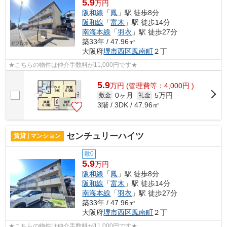
5.9
万円
阪和線
「
鳳
」駅 徒歩8分
阪和線
「
富木
」駅 徒歩14分
南海本線
「
羽衣
」駅 徒歩27分
築33年 / 47.96㎡
大阪府
堺市西区
鳳南町
２丁
★こちらの物件は仲介手数料が11,000円です★
5.9
万
円
(管理費等：4,000円 )
0ヶ月
5万円
敷金
礼金
3階 / 3DK / 47.96㎡
センチュリーハイツ
賃貸 | マンション
敷0
5.9
万円
阪和線
「
鳳
」駅 徒歩8分
阪和線
「
富木
」駅 徒歩14分
南海本線
「
羽衣
」駅 徒歩27分
築33年 / 47.96㎡
大阪府
堺市西区
鳳南町
２丁
★こちらの物件は仲介手数料が11,000円です★