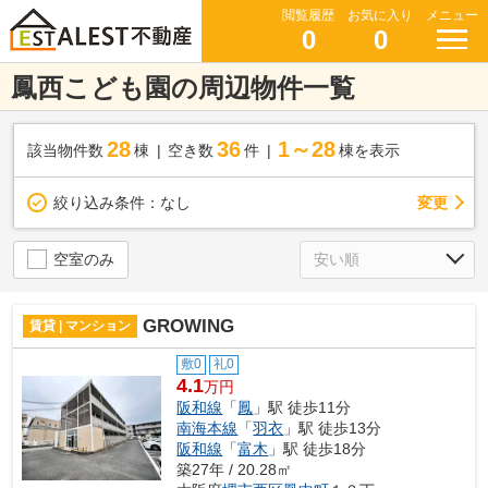
閲覧履歴
お気に入り
メニュー
0
0
鳳西こども園の周辺物件一覧
28
36
1～28
該当物件数
棟
空き数
件
棟を表示
変更
絞り込み条件：
なし
空室のみ
GROWING
賃貸 | マンション
敷0
礼0
4.1
万円
阪和線
「
鳳
」駅 徒歩11分
南海本線
「
羽衣
」駅 徒歩13分
阪和線
「
富木
」駅 徒歩18分
築27年 / 20.28㎡