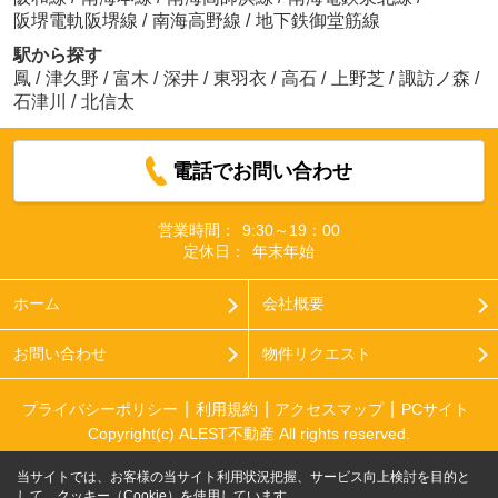
阪堺電軌阪堺線
/
南海高野線
/
地下鉄御堂筋線
駅から探す
鳳
/
津久野
/
富木
/
深井
/
東羽衣
/
高石
/
上野芝
/
諏訪ノ森
/
石津川
/
北信太
電話でお問い合わせ
営業時間：
9:30～19：00
定休日：
年末年始
ホーム
会社概要
お問い合わせ
物件リクエスト
プライバシーポリシー
利用規約
アクセスマップ
PCサイト
Copyright(c) ALEST不動産 All rights reserved.
当サイトでは、お客様の当サイト利用状況把握、サービス向上検討を目的と
して、クッキー（Cookie）を使用しています。