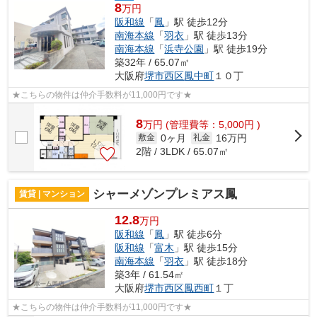
8
万円
阪和線
「
鳳
」駅 徒歩12分
南海本線
「
羽衣
」駅 徒歩13分
南海本線
「
浜寺公園
」駅 徒歩19分
築32年 / 65.07㎡
大阪府
堺市西区
鳳中町
１０丁
★こちらの物件は仲介手数料が11,000円です★
8
万
円
(管理費等：5,000円 )
0ヶ月
16万円
敷金
礼金
2階 / 3LDK / 65.07㎡
シャーメゾンプレミアス鳳
賃貸 | マンション
12.8
万円
阪和線
「
鳳
」駅 徒歩6分
阪和線
「
富木
」駅 徒歩15分
南海本線
「
羽衣
」駅 徒歩18分
築3年 / 61.54㎡
大阪府
堺市西区
鳳西町
１丁
★こちらの物件は仲介手数料が11,000円です★