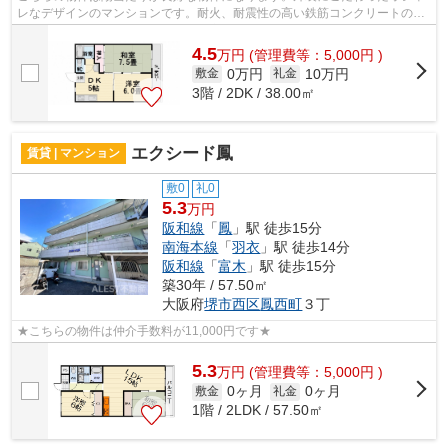
レなデザインのマンションです。耐火、耐震性の高い鉄筋コンクリートの建
物。気になるイチオシ物件情報：「宮...
4.5
万
円
(管理費等：5,000円 )
0万円
10万円
敷金
礼金
3階 / 2DK / 38.00㎡
エクシード鳳
賃貸 | マンション
敷0
礼0
5.3
万円
阪和線
「
鳳
」駅 徒歩15分
南海本線
「
羽衣
」駅 徒歩14分
阪和線
「
富木
」駅 徒歩15分
築30年 / 57.50㎡
大阪府
堺市西区
鳳西町
３丁
★こちらの物件は仲介手数料が11,000円です★
5.3
万
円
(管理費等：5,000円 )
0ヶ月
0ヶ月
敷金
礼金
1階 / 2LDK / 57.50㎡