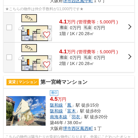
大阪府
堺市西区
鳳中町
１０丁
★こちらの物件は仲介手数料が11,000円です★
4.1
万
円
(管理費等：5,000円 )
0万円
0万円
敷金
礼金
1階 / 1K / 20.28㎡
4.1
万
円
(管理費等：5,000円 )
0万円
0万円
敷金
礼金
2階 / 1K / 20.28㎡
第一宮崎マンション
賃貸 | マンション
敷0
4.5
万円
阪和線
「
鳳
」駅 徒歩15分
阪和線
「
富木
」駅 徒歩8分
南海本線
「
羽衣
」駅 徒歩20分
築46年 / 38.00㎡
大阪府
堺市西区
鳳西町
１丁
こちらの物件は陽当たりが良好な物件になります。外装にこだわったオシャ