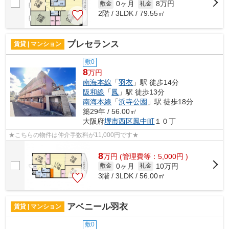
0ヶ月
8万円
敷金
礼金
2階 / 3LDK / 79.55㎡
プレセランス
賃貸 | マンション
敷0
8
万円
南海本線
「
羽衣
」駅 徒歩14分
阪和線
「
鳳
」駅 徒歩13分
南海本線
「
浜寺公園
」駅 徒歩18分
築29年 / 56.00㎡
大阪府
堺市西区
鳳中町
１０丁
★こちらの物件は仲介手数料が11,000円です★
8
万
円
(管理費等：5,000円 )
0ヶ月
10万円
敷金
礼金
3階 / 3LDK / 56.00㎡
アベニール羽衣
賃貸 | マンション
敷0