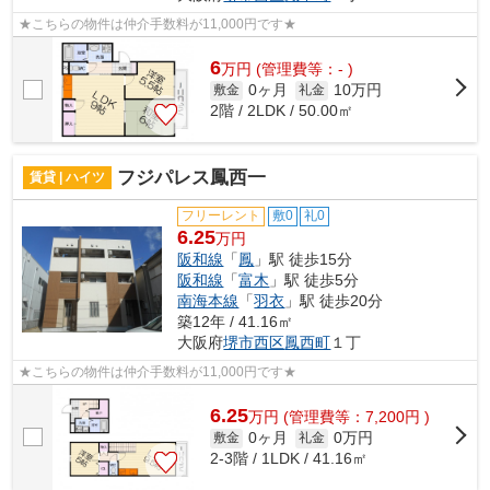
★こちらの物件は仲介手数料が11,000円です★
6
万
円
(管理費等：- )
0ヶ月
10万円
敷金
礼金
2階 / 2LDK / 50.00㎡
フジパレス鳳西一
賃貸 | ハイツ
フリーレント
敷0
礼0
6.25
万円
阪和線
「
鳳
」駅 徒歩15分
阪和線
「
富木
」駅 徒歩5分
南海本線
「
羽衣
」駅 徒歩20分
築12年 / 41.16㎡
大阪府
堺市西区
鳳西町
１丁
★こちらの物件は仲介手数料が11,000円です★
6.25
万
円
(管理費等：7,200円 )
0ヶ月
0万円
敷金
礼金
2-3階 / 1LDK / 41.16㎡