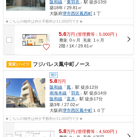
阪和線
「
東羽衣
」駅 徒歩13分
築18年 / 29.81㎡
大阪府
堺市西区
鳳西町
１丁
★こちらの物件は仲介手数料が11,000円です★
5.6
万
円
(管理費等：5,000円 )
0ヶ月
1ヶ月
敷金
礼金
2階 / 1K / 29.81㎡
フジパレス鳳中町ノース
賃貸 | ハイツ
敷0
5.8
万円
阪和線
「
鳳
」駅 徒歩12分
南海本線
「
羽衣
」駅 徒歩14分
阪和線
「
富木
」駅 徒歩17分
築3年 / 27.02㎡
大阪府
堺市西区
鳳中町
１０丁
★こちらの物件は仲介手数料が11,000円です★
5.8
万
円
(管理費等：4,500円 )