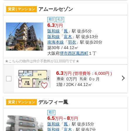
アムールセゾン
賃貸 | マンション
敷0
礼0
6.3
万円
阪和線
「
鳳
」駅 徒歩5分
阪和線
「
富木
」駅 徒歩13分
南海本線
「
羽衣
」駅 徒歩20分
築30年 / 44.12㎡
大阪府
堺市西区
鳳西町
１丁
★こちらの物件は仲介手数料が11,000円です★
6.3
万
円
(管理費等：6,000円 )
0万円
0ヶ月
敷金
礼金
1階 / 2DK / 44.12㎡
デルフィー鳳
賃貸 | マンション
敷0
6.5
8
万円～
万円
阪和線
「
鳳
」駅 徒歩15分
阪和線
「
富木
」駅 徒歩7分