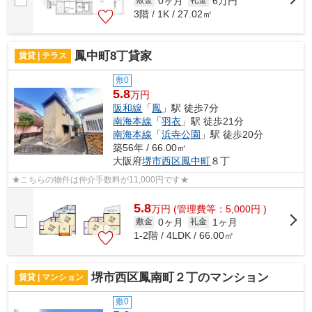
0ヶ月
6万円
敷金
礼金
3階 / 1K / 27.02㎡
鳳中町8丁貸家
賃貸 | テラス
敷0
5.8
万円
阪和線
「
鳳
」駅 徒歩7分
南海本線
「
羽衣
」駅 徒歩21分
南海本線
「
浜寺公園
」駅 徒歩20分
築56年 / 66.00㎡
大阪府
堺市西区
鳳中町
８丁
★こちらの物件は仲介手数料が11,000円です★
5.8
万
円
(管理費等：5,000円 )
0ヶ月
1ヶ月
敷金
礼金
1-2階 / 4LDK / 66.00㎡
堺市西区鳳南町２丁のマンション
賃貸 | マンション
敷0