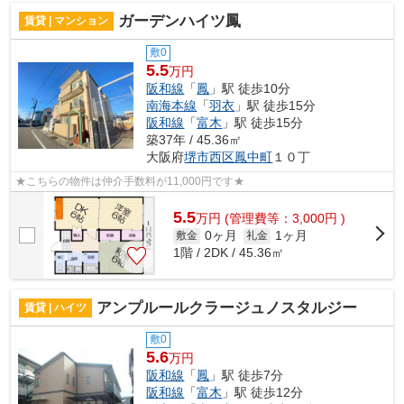
ガーデンハイツ鳳
賃貸 | マンション
敷0
5.5
万円
阪和線
「
鳳
」駅 徒歩10分
南海本線
「
羽衣
」駅 徒歩15分
阪和線
「
富木
」駅 徒歩15分
築37年 / 45.36㎡
大阪府
堺市西区
鳳中町
１０丁
★こちらの物件は仲介手数料が11,000円です★
5.5
万
円
(管理費等：3,000円 )
0ヶ月
1ヶ月
敷金
礼金
1階 / 2DK / 45.36㎡
アンプルールクラージュノスタルジー
賃貸 | ハイツ
敷0
5.6
万円
阪和線
「
鳳
」駅 徒歩7分
阪和線
「
富木
」駅 徒歩12分