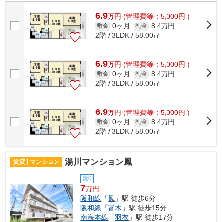
6.9
万
円
(管理費等：5,000円 )
0ヶ月
8.4万円
敷金
礼金
2階 / 3LDK / 58.00㎡
6.9
万
円
(管理費等：5,000円 )
0ヶ月
8.4万円
敷金
礼金
2階 / 3LDK / 58.00㎡
6.9
万
円
(管理費等：5,000円 )
0ヶ月
8.4万円
敷金
礼金
2階 / 3LDK / 58.00㎡
湯川マンション鳳
賃貸 | マンション
敷0
7
万円
阪和線
「
鳳
」駅 徒歩6分
阪和線
「
富木
」駅 徒歩15分
南海本線
「
羽衣
」駅 徒歩17分