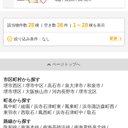
28
36
1～28
該当物件数
棟
空き数
件
棟を表示
変更
絞り込み条件：
なし
ページトップへ
市区町村から探す
堺市西区
/
堺市中区
/
高石市
/
泉大津市
/
和泉市
/
堺市堺区
/
大阪狭山市
/
河内長野市
/
堺市北区
町名から探す
鳳中町
/
綾園
/
浜寺石津町東
/
鳳東町
/
浜寺諏訪森町西
/
東羽衣
/
西取石
/
鳳西町
/
浜寺石津町中
/
取石
路線から探す
阪和線
/
南海本線
/
南海高師浜線
/
南海電鉄泉北線
/