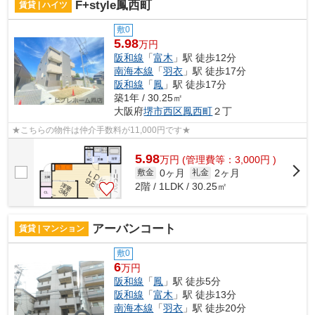
F+style鳳西町
賃貸 | ハイツ
敷0
5.98
万円
阪和線
「
富木
」駅 徒歩12分
南海本線
「
羽衣
」駅 徒歩17分
阪和線
「
鳳
」駅 徒歩17分
築1年 / 30.25㎡
大阪府
堺市西区
鳳西町
２丁
★こちらの物件は仲介手数料が11,000円です★
5.98
万
円
(管理費等：3,000円 )
0ヶ月
2ヶ月
敷金
礼金
2階 / 1LDK / 30.25㎡
アーバンコート
賃貸 | マンション
敷0
6
万円
阪和線
「
鳳
」駅 徒歩5分
阪和線
「
富木
」駅 徒歩13分
南海本線
「
羽衣
」駅 徒歩20分