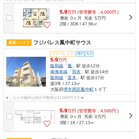
5.9
万
円
(管理費等：4,000円 )
0ヶ月
5万円
敷金
礼金
2階 / 3DK / 47.96㎡
フジパレス鳳中町サウス
賃貸 | ハイツ
フリーレント
敷0
礼0
5.9
万円
阪和線
「
鳳
」駅 徒歩12分
南海本線
「
羽衣
」駅 徒歩14分
阪和線
「
富木
」駅 徒歩17分
築3年 / 27.13㎡
大阪府
堺市西区
鳳中町
１０丁
★こちらの物件は仲介手数料が11,000円です★
5.9
万
円
(管理費等：4,500円 )
0ヶ月
0万円
敷金
礼金
3階 / 1K / 27.13㎡