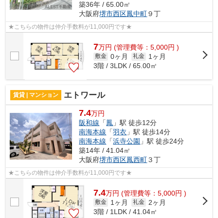
築36年 / 65.00㎡
大阪府
堺市西区
鳳中町
９丁
★こちらの物件は仲介手数料が11,000円です★
7
万
円
(管理費等：5,000円 )
0ヶ月
1ヶ月
敷金
礼金
3階 / 3LDK / 65.00㎡
エトワール
賃貸 | マンション
7.4
万円
阪和線
「
鳳
」駅 徒歩12分
南海本線
「
羽衣
」駅 徒歩14分
南海本線
「
浜寺公園
」駅 徒歩24分
築14年 / 41.04㎡
大阪府
堺市西区
鳳西町
３丁
★こちらの物件は仲介手数料が11,000円です★
7.4
万
円
(管理費等：5,000円 )
1ヶ月
2ヶ月
敷金
礼金
3階 / 1LDK / 41.04㎡