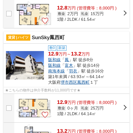
12.8
万
円
(管理費等：8,000円 )
2万円
15万円
敷金
礼金
1階 / 2LDK / 61.54㎡
SunSky鳳西町
賃貸 | ハイツ
敷0
新築
12.9
13.2
万円～
万円
阪和線
「
鳳
」駅 徒歩8分
阪和線
「
富木
」駅 徒歩14分
南海本線
「
羽衣
」駅 徒歩16分
築1年未満 / 63.93㎡～64.14㎡
大阪府
堺市西区
鳳西町
１丁
★こちらの物件は仲介手数料が11,000円です★
12.9
万
円
(管理費等：8,000円 )
0ヶ月
25万円
敷金
礼金
1階 / 2LDK / 64.14㎡
13.2
万
円
(管理費等：8,000円 )