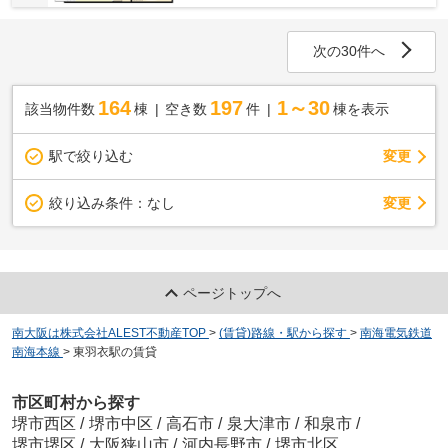
次の30件へ
164
197
1～30
該当物件数
棟
空き数
件
棟を表示
駅で絞り込む
変更
変更
絞り込み条件：
なし
ページトップへ
南大阪は株式会社ALEST不動産TOP
>
(賃貸)路線・駅から探す
>
南海電気鉄道
南海本線
>
東羽衣駅の賃貸
市区町村から探す
堺市西区
/
堺市中区
/
高石市
/
泉大津市
/
和泉市
/
堺市堺区
/
大阪狭山市
/
河内長野市
/
堺市北区