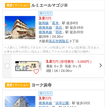
ルミエールマゴジⅢ
賃貸 | マンション
敷0
礼0
3.8
万円
阪和線
「
富木
」駅 徒歩8分
南海本線
「
高石
」駅 徒歩18分
南海本線
「
羽衣
」駅 徒歩20分
築28年 / 24.00㎡
大阪府
高石市
西取石
３丁目
一人暮らしで料理もできるキッチンが快適な1K！今なら駐車場に空きあり、
お車をお持ちの方に♪住みよい環境とアクセスの良さが魅力の物件♪
3.8
万
円
(管理費等：3,000円 )
0ヶ月
0ヶ月
敷金
礼金
3階 / 1K / 24.00㎡
ヨーク浜寺
賃貸 | マンション
敷0
礼0
3.9
万円
南海本線
「
浜寺公園
」駅 徒歩10分