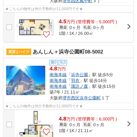
大阪府
堺市西区
鳳中町
３丁
★こちらの物件は仲介手数料が11,000円です★
4.5
万
円
(管理費等：5,000円 )
0ヶ月
0ヶ月
敷金
礼金
1階 / 1K / 26.00㎡
あんしん＋浜寺公園町08-5002
賃貸 | ハイツ
敷0
礼0
4.8
万円
南海本線
「
浜寺公園
」駅 徒歩5分
南海本線
「
羽衣
」駅 徒歩14分
南海本線
「
諏訪ノ森
」駅 徒歩15分
築7年 / 21.11㎡
大阪府
堺市西区
浜寺公園町
１丁
★こちらの物件は仲介手数料が11,000円です★
4.8
万
円
(管理費等：6,000円 )
0ヶ月
0ヶ月
敷金
礼金
1階 / 1K / 21.11㎡