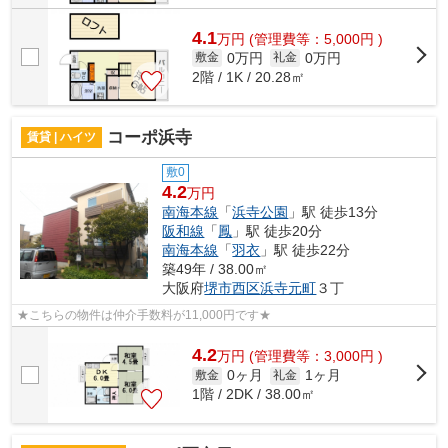
4.1
万
円
(管理費等：5,000円 )
0万円
0万円
敷金
礼金
2階 / 1K / 20.28㎡
コーポ浜寺
賃貸 | ハイツ
敷0
4.2
万円
南海本線
「
浜寺公園
」駅 徒歩13分
阪和線
「
鳳
」駅 徒歩20分
南海本線
「
羽衣
」駅 徒歩22分
築49年 / 38.00㎡
大阪府
堺市西区
浜寺元町
３丁
★こちらの物件は仲介手数料が11,000円です★
4.2
万
円
(管理費等：3,000円 )
0ヶ月
1ヶ月
敷金
礼金
1階 / 2DK / 38.00㎡