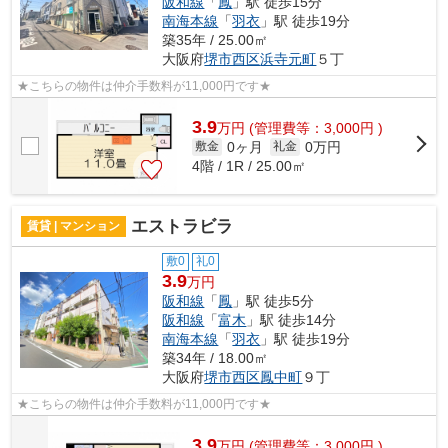
阪和線
「
鳳
」駅 徒歩15分
南海本線
「
羽衣
」駅 徒歩19分
築35年 / 25.00㎡
大阪府
堺市西区
浜寺元町
５丁
★こちらの物件は仲介手数料が11,000円です★
3.9
万
円
(管理費等：3,000円 )
0ヶ月
0万円
敷金
礼金
4階 / 1R / 25.00㎡
エストラビラ
賃貸 | マンション
敷0
礼0
3.9
万円
阪和線
「
鳳
」駅 徒歩5分
阪和線
「
富木
」駅 徒歩14分
南海本線
「
羽衣
」駅 徒歩19分
築34年 / 18.00㎡
大阪府
堺市西区
鳳中町
９丁
★こちらの物件は仲介手数料が11,000円です★
3.9
万
円
(管理費等：3,000円 )