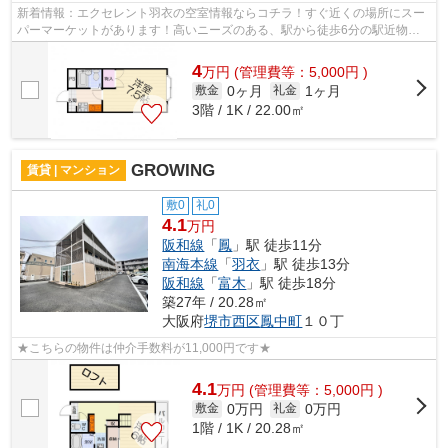
新着情報：エクセレント羽衣の空室情報ならコチラ！すぐ近くの場所にスー
パーマーケットがあります！高いニーズのある、駅から徒歩6分の駅近物
件！高石市エリアにある賃貸情報のことな...
4
万
円
(管理費等：5,000円 )
0ヶ月
1ヶ月
敷金
礼金
3階 / 1K / 22.00㎡
GROWING
賃貸 | マンション
敷0
礼0
4.1
万円
阪和線
「
鳳
」駅 徒歩11分
南海本線
「
羽衣
」駅 徒歩13分
阪和線
「
富木
」駅 徒歩18分
築27年 / 20.28㎡
大阪府
堺市西区
鳳中町
１０丁
★こちらの物件は仲介手数料が11,000円です★
4.1
万
円
(管理費等：5,000円 )
0万円
0万円
敷金
礼金
1階 / 1K / 20.28㎡