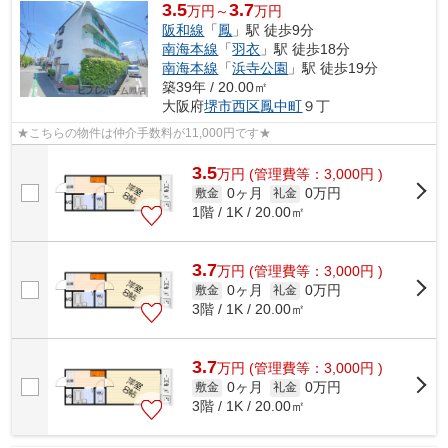
3.5
3.7
万円～
万円
阪和線
「
鳳
」駅 徒歩9分
南海本線
「
羽衣
」駅 徒歩18分
南海本線
「
浜寺公園
」駅 徒歩19分
築39年 / 20.00㎡
大阪府
堺市西区
鳳中町
９丁
★こちらの物件は仲介手数料が11,000円です★
3.5
万
円
(管理費等：3,000円 )
0ヶ月
0万円
敷金
礼金
1階 / 1K / 20.00㎡
3.7
万
円
(管理費等：3,000円 )
0ヶ月
0万円
敷金
礼金
3階 / 1K / 20.00㎡
3.7
万
円
(管理費等：3,000円 )
0ヶ月
0万円
敷金
礼金
3階 / 1K / 20.00㎡