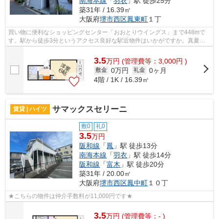
南海本線
「
羽衣
」駅 徒歩25分
築31年 / 16.39㎡
大阪府
堺市西区
鳳東町
１丁
買い物に便利なショッピングセンター「おおとりウイングス」まで448mで
す。駅から徒歩3分というアクセス良好な駅近物件はいかがですか。真夏の
夜に窓を開けても蚊が侵入せず快眠できる...
3.5
万
円
(管理費等：3,000円 )
0万円
0ヶ月
敷金
礼金
4階 / 1K / 16.39㎡
サマックスセリーニ
賃貸 | ハイツ
敷0
礼0
3.5
万円
阪和線
「
鳳
」駅 徒歩13分
南海本線
「
羽衣
」駅 徒歩14分
阪和線
「
富木
」駅 徒歩20分
築31年 / 20.00㎡
大阪府
堺市西区
鳳中町
１０丁
★こちらの物件は仲介手数料が11,000円です★
3.5
万
円
(管理費等：- )