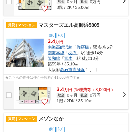
0ヶ月
0万円
敷金
礼金
3階 / 2K / 35.00㎡
マスターズエル高師浜5805
賃貸 | マンション
敷0
礼0
3.4
万円
南海高師浜線
「
伽羅橋
」駅 徒歩5分
南海本線
「
羽衣
」駅 徒歩14分
阪和線
「
富木
」駅 徒歩18分
築55年 / 35.10㎡
大阪府
高石市
高師浜
１丁目
★こちらの物件は仲介手数料が11,000円です★
3.4
万
円
(管理費等：3,000円 )
0ヶ月
0万円
敷金
礼金
1階 / 2DK / 35.10㎡
メゾンなか
賃貸 | マンション
敷0
礼0