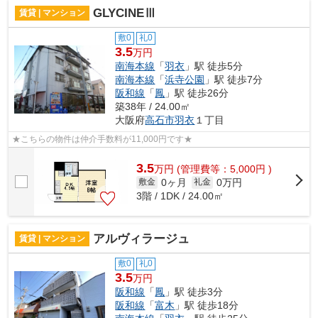
GLYCINEⅢ
賃貸 | マンション
敷0
礼0
3.5
万円
南海本線
「
羽衣
」駅 徒歩5分
南海本線
「
浜寺公園
」駅 徒歩7分
阪和線
「
鳳
」駅 徒歩26分
築38年 / 24.00㎡
大阪府
高石市
羽衣
１丁目
★こちらの物件は仲介手数料が11,000円です★
3.5
万
円
(管理費等：5,000円 )
0ヶ月
0万円
敷金
礼金
3階 / 1DK / 24.00㎡
アルヴィラージュ
賃貸 | マンション
敷0
礼0
3.5
万円
阪和線
「
鳳
」駅 徒歩3分
阪和線
「
富木
」駅 徒歩18分