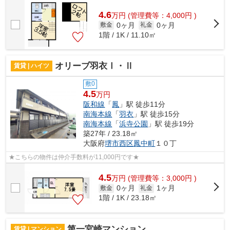
4.6
万
円
(管理費等：4,000円 )
0ヶ月
0ヶ月
敷金
礼金
1階 / 1K / 11.10㎡
オリーブ羽衣Ⅰ・Ⅱ
賃貸 | ハイツ
敷0
4.5
万円
阪和線
「
鳳
」駅 徒歩11分
南海本線
「
羽衣
」駅 徒歩15分
南海本線
「
浜寺公園
」駅 徒歩19分
築27年 / 23.18㎡
大阪府
堺市西区
鳳中町
１０丁
★こちらの物件は仲介手数料が11,000円です★
4.5
万
円
(管理費等：3,000円 )
0ヶ月
1ヶ月
敷金
礼金
1階 / 1K / 23.18㎡
第一宮崎マンション
賃貸 | マンション