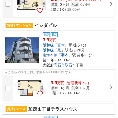
0ヶ月
0万円
敷金
礼金
2階 / 1K / 18.00㎡
イシダビル
賃貸 | マンション
敷0
礼0
3.9
万円
阪和線
「
富木
」駅 徒歩1分
阪和線
「
鳳
」駅 徒歩20分
南海本線
「
羽衣
」駅 徒歩25分
築33年 / 14.00㎡
大阪府
高石市
取石
１丁目
★こちらの物件は仲介手数料が11,000円です★
3.9
万
円
(管理費等：- )
0ヶ月
0ヶ月
敷金
礼金
3階 / 1R / 14.00㎡
加茂１丁目テラスハウス
賃貸 | テラス