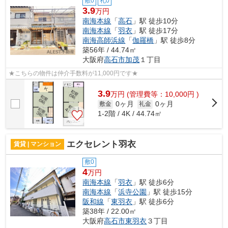
敷0
礼0
3.9
万円
南海本線
「
高石
」駅 徒歩10分
南海本線
「
羽衣
」駅 徒歩17分
南海高師浜線
「
伽羅橋
」駅 徒歩8分
築56年 / 44.74㎡
大阪府
高石市
加茂
１丁目
★こちらの物件は仲介手数料が11,000円です★
3.9
万
円
(管理費等：10,000円 )
0ヶ月
0ヶ月
敷金
礼金
1-2階 / 4K / 44.74㎡
エクセレント羽衣
賃貸 | マンション
敷0
4
万円
南海本線
「
羽衣
」駅 徒歩6分
南海本線
「
浜寺公園
」駅 徒歩15分
阪和線
「
東羽衣
」駅 徒歩6分
築38年 / 22.00㎡
大阪府
高石市
東羽衣
３丁目