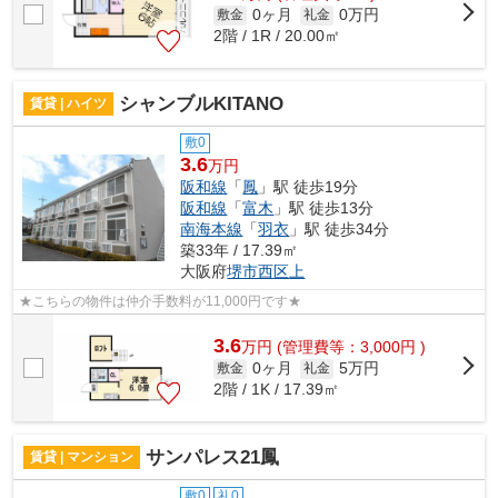
0ヶ月
0万円
敷金
礼金
2階 / 1R / 20.00㎡
シャンブルKITANO
賃貸 | ハイツ
敷0
3.6
万円
阪和線
「
鳳
」駅 徒歩19分
阪和線
「
富木
」駅 徒歩13分
南海本線
「
羽衣
」駅 徒歩34分
築33年 / 17.39㎡
大阪府
堺市西区
上
★こちらの物件は仲介手数料が11,000円です★
3.6
万
円
(管理費等：3,000円 )
0ヶ月
5万円
敷金
礼金
2階 / 1K / 17.39㎡
サンパレス21鳳
賃貸 | マンション
敷0
礼0