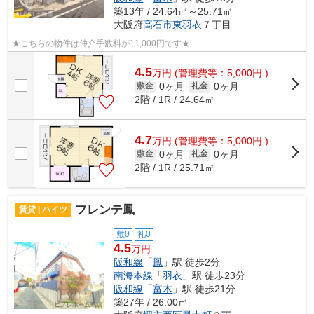
築13年 / 24.64㎡～25.71㎡
大阪府
高石市
東羽衣
７丁目
★こちらの物件は仲介手数料が11,000円です★
4.5
万
円
(管理費等：5,000円 )
0ヶ月
0ヶ月
敷金
礼金
2階 / 1R / 24.64㎡
4.7
万
円
(管理費等：5,000円 )
0ヶ月
0ヶ月
敷金
礼金
2階 / 1R / 25.71㎡
フレンテ鳳
賃貸 | ハイツ
敷0
礼0
4.5
万円
阪和線
「
鳳
」駅 徒歩2分
南海本線
「
羽衣
」駅 徒歩23分
阪和線
「
富木
」駅 徒歩21分
築27年 / 26.00㎡