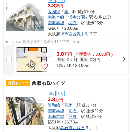
3.8
万円
阪和線
「
鳳
」駅 徒歩10分
南海本線
「
浜寺公園
」駅 徒歩15分
南海本線
「
羽衣
」駅 徒歩23分
築58年 / 28.00㎡
大阪府
堺市西区
鳳中町
７丁
★こちらの物件は仲介手数料が11,000円です★
3.8
万
円
(管理費等：3,000円 )
0ヶ月
0万円
敷金
礼金
1階 / 1K / 28.00㎡
西取石Bハイツ
賃貸 | ハイツ
敷0
礼0
3.8
万円
阪和線
「
富木
」駅 徒歩7分
南海本線
「
高石
」駅 徒歩21分
南海本線
「
羽衣
」駅 徒歩24分
築51年 / 26.73㎡
大阪府
高石市
西取石
３丁目