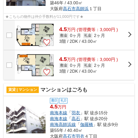
築46年 / 43.00㎡
大阪府
高石市
高師浜
１丁目
★こちらの物件は仲介手数料が11,000円です★
4.5
万
円
(管理費等：3,000円 )
0ヶ月
2ヶ月
敷金
礼金
3階 / 2DK / 43.00㎡
4.5
万
円
(管理費等：3,000円 )
0ヶ月
2ヶ月
敷金
礼金
3階 / 2DK / 43.00㎡
マンションはごろも
賃貸 | マンション
敷0
礼0
4.5
万円
南海本線
「
羽衣
」駅 徒歩15分
南海本線
「
高石
」駅 徒歩20分
南海高師浜線
「
伽羅橋
」駅 徒歩9分
築55年 / 40.40㎡
大阪府
高石市
羽衣
４丁目