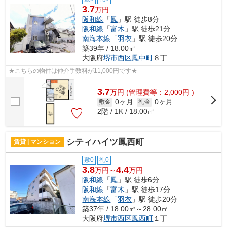
3.7
万円
阪和線
「
鳳
」駅 徒歩8分
阪和線
「
富木
」駅 徒歩21分
南海本線
「
羽衣
」駅 徒歩20分
築39年 / 18.00㎡
大阪府
堺市西区
鳳中町
８丁
★こちらの物件は仲介手数料が11,000円です★
3.7
万
円
(管理費等：2,000円 )
0ヶ月
0ヶ月
敷金
礼金
2階 / 1K / 18.00㎡
シティハイツ鳳西町
賃貸 | マンション
敷0
礼0
3.8
4.4
万円～
万円
阪和線
「
鳳
」駅 徒歩6分
阪和線
「
富木
」駅 徒歩17分
南海本線
「
羽衣
」駅 徒歩20分
築37年 / 18.00㎡～28.00㎡
大阪府
堺市西区
鳳西町
１丁