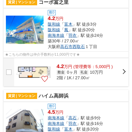
コーポ冨之里
賃貸 | マンション
敷0
4.2
万円
阪和線
「
富木
」駅 徒歩3分
阪和線
「
鳳
」駅 徒歩20分
南海本線
「
羽衣
」駅 徒歩24分
築30年 / 27.00㎡
大阪府
高石市
西取石
１丁目
★こちらの物件は仲介手数料が11,000円です★
4.2
万
円
(管理費等：5,000円 )
0ヶ月
10万円
敷金
礼金
2階 / 1K / 27.00㎡
ハイム高師浜
賃貸 | マンション
敷0
4.5
万円
南海本線
「
高石
」駅 徒歩9分
南海本線
「
羽衣
」駅 徒歩16分
阪和線
「
富木
」駅 徒歩20分