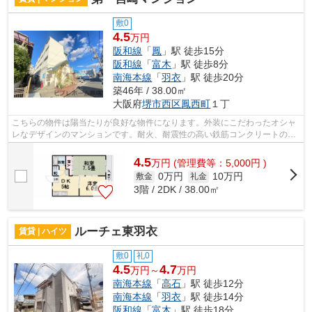
敷0
4.5
万円
阪和線
「
鳳
」駅 徒歩15分
阪和線
「
富木
」駅 徒歩8分
南海本線
「
羽衣
」駅 徒歩20分
築46年 / 38.00㎡
大阪府
堺市西区
鳳西町
１丁
こちらの物件は陽当たりが良好な物件になります。外装にこだわったオシャ
レなデザインのマンションです。耐火、耐震性の高い鉄筋コンクリートの建
物。気になるイチオシ物件情報：「宮...
4.5
万
円
(管理費等：5,000円 )
0万円
10万円
敷金
礼金
3階 / 2DK / 38.00㎡
ルーチェ東羽衣
賃貸 | ハイツ
敷0
礼0
4.5
4.7
万円～
万円
南海本線
「
高石
」駅 徒歩12分
南海本線
「
羽衣
」駅 徒歩14分
阪和線
「
富木
」駅 徒歩18分