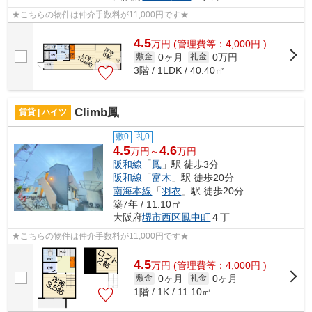
★こちらの物件は仲介手数料が11,000円です★
4.5
万
円
(管理費等：4,000円 )
0ヶ月
0万円
敷金
礼金
3階 / 1LDK / 40.40㎡
Climb鳳
賃貸 | ハイツ
敷0
礼0
4.5
4.6
万円～
万円
阪和線
「
鳳
」駅 徒歩3分
阪和線
「
富木
」駅 徒歩20分
南海本線
「
羽衣
」駅 徒歩20分
築7年 / 11.10㎡
大阪府
堺市西区
鳳中町
４丁
★こちらの物件は仲介手数料が11,000円です★
4.5
万
円
(管理費等：4,000円 )
0ヶ月
0ヶ月
敷金
礼金
1階 / 1K / 11.10㎡