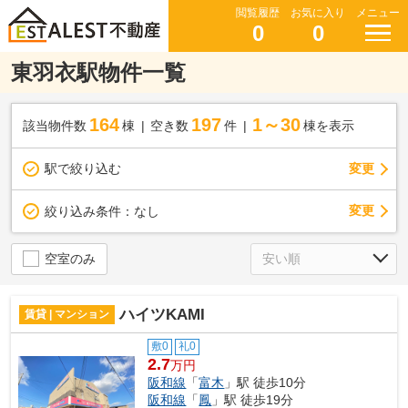
閲覧履歴
お気に入り
メニュー
0
0
東羽衣駅物件一覧
164
197
1～30
該当物件数
棟
空き数
件
棟を表示
駅で絞り込む
変更
変更
絞り込み条件：
なし
空室のみ
ハイツKAMI
賃貸 | マンション
敷0
礼0
2.7
万円
阪和線
「
富木
」駅 徒歩10分
阪和線
「
鳳
」駅 徒歩19分