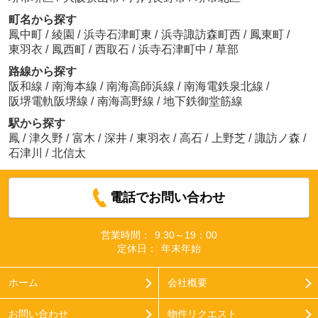
町名から探す
鳳中町
/
綾園
/
浜寺石津町東
/
浜寺諏訪森町西
/
鳳東町
/
東羽衣
/
鳳西町
/
西取石
/
浜寺石津町中
/
草部
路線から探す
阪和線
/
南海本線
/
南海高師浜線
/
南海電鉄泉北線
/
阪堺電軌阪堺線
/
南海高野線
/
地下鉄御堂筋線
駅から探す
鳳
/
津久野
/
富木
/
深井
/
東羽衣
/
高石
/
上野芝
/
諏訪ノ森
/
石津川
/
北信太
電話でお問い合わせ
営業時間：
9:30～19：00
定休日：
年末年始
ホーム
会社概要
お問い合わせ
物件リクエスト