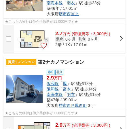
南海本線
「
羽衣
」駅 徒歩33分
築46年 / 17.01㎡
大阪府
堺市西区
上
★こちらの物件は仲介手数料が11,000円です★
2.7
万
円
(管理費等：3,000円 )
0ヶ月
0ヶ月
敷金
礼金
2階 / 1K / 17.01㎡
第2ナカノマンション
賃貸 | マンション
敷0
礼0
2.9
万円
阪和線
「
鳳
」駅 徒歩13分
阪和線
「
富木
」駅 徒歩14分
南海本線
「
羽衣
」駅 徒歩15分
築47年 / 35.00㎡
大阪府
堺市西区
鳳西町
３丁
★こちらの物件は仲介手数料が11,000円です★
2.9
万
円
(管理費等：3,000円 )