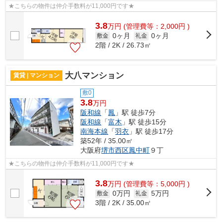
★こちらの物件は仲介手数料が11,000円です★
3.8
万
円
(管理費等：2,000円 )
0ヶ月
0ヶ月
敷金
礼金
2階 / 2K / 26.73㎡
大八マンション
賃貸 | マンション
敷0
3.8
万円
阪和線
「
鳳
」駅 徒歩7分
阪和線
「
富木
」駅 徒歩15分
南海本線
「
羽衣
」駅 徒歩17分
築52年 / 35.00㎡
大阪府
堺市西区
鳳中町
９丁
★こちらの物件は仲介手数料が11,000円です★
3.8
万
円
(管理費等：5,000円 )
0万円
5万円
敷金
礼金
3階 / 2K / 35.00㎡