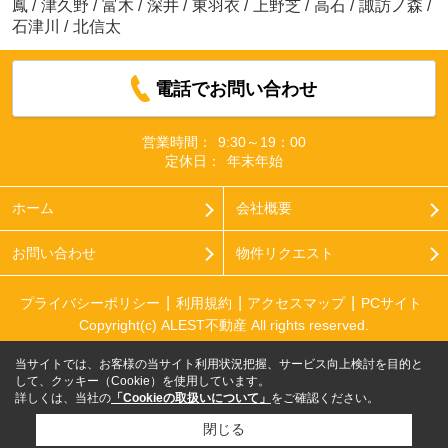
鳳
/
津久野
/
富木
/
深井
/
東羽衣
/
上野芝
/
高石
/
諏訪ノ森
/
石津川
/
北信太
電話でお問い合わせ
営業時間：
9:30～19：00
定休日：
年末年始
ホーム
会社概要
お問い合わせ
物件リクエスト
プライバシーポリシー
利用規約
アクセスマップ
PCサイト
Copyright(c) ALEST不動産 All rights reserved.
当サイトでは、お客様の当サイト利用状況把握、サービス向上検討を目的と
して、クッキー（Cookie）を使用しています。
詳しくは、当社の
「Cookieの取扱いについて」
をご確認ください。
閉じる