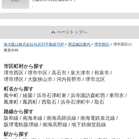
-
ページトップへ
南大阪は株式会社ALEST不動産TOP
>
周辺施設案内
>
堺市西区
>
堺市西区の
整形外科
市区町村から探す
堺市西区
/
堺市中区
/
高石市
/
泉大津市
/
和泉市
/
堺市堺区
/
大阪狭山市
/
河内長野市
/
堺市北区
町名から探す
鳳中町
/
綾園
/
浜寺石津町東
/
浜寺諏訪森町西
/
東羽衣
/
鳳東町
/
鳳西町
/
西取石
/
浜寺石津町中
/
取石
路線から探す
阪和線
/
南海本線
/
南海高師浜線
/
南海電鉄泉北線
/
阪堺電軌阪堺線
/
南海高野線
/
地下鉄御堂筋線
駅から探す