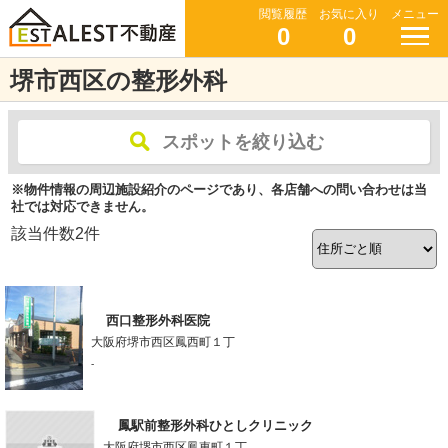
閲覧履歴
お気に入り
メニュー
0
0
堺市西区の整形外科
スポットを絞り込む
※物件情報の周辺施設紹介のページであり、各店舗への問い合わせは当
社では対応できません。
該当件数
2
件
西口整形外科医院
大阪府堺市西区鳳西町１丁
-
鳳駅前整形外科ひとしクリニック
大阪府堺市西区鳳東町１丁