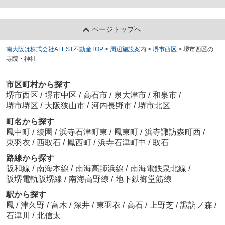
ページトップへ
南大阪は株式会社ALEST不動産TOP
>
周辺施設案内
>
堺市西区
>
堺市西区の
寺院・神社
市区町村から探す
堺市西区
/
堺市中区
/
高石市
/
泉大津市
/
和泉市
/
堺市堺区
/
大阪狭山市
/
河内長野市
/
堺市北区
町名から探す
鳳中町
/
綾園
/
浜寺石津町東
/
鳳東町
/
浜寺諏訪森町西
/
東羽衣
/
西取石
/
鳳西町
/
浜寺石津町中
/
取石
路線から探す
阪和線
/
南海本線
/
南海高師浜線
/
南海電鉄泉北線
/
阪堺電軌阪堺線
/
南海高野線
/
地下鉄御堂筋線
駅から探す
鳳
/
津久野
/
富木
/
深井
/
東羽衣
/
高石
/
上野芝
/
諏訪ノ森
/
石津川
/
北信太