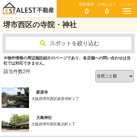
閲覧履歴
お気に入り
メニュー
0
0
堺市西区の寺院・神社
スポットを絞り込む
※物件情報の周辺施設紹介のページであり、各店舗への問い合わせは当
社では対応できません。
該当件数
2
件
家原寺
大阪府堺市西区家原寺町１丁
-
大鳥神社
大阪府堺市西区鳳北町１丁
-