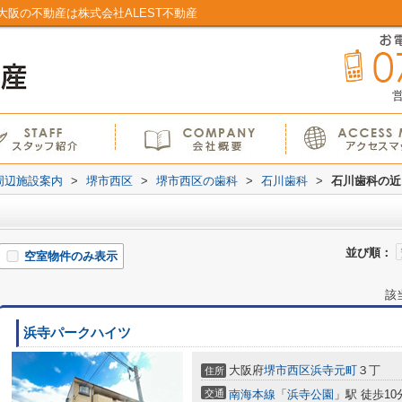
阪の不動産は株式会社ALEST不動産
営
周辺施設案内
>
堺市西区
>
堺市西区の歯科
>
石川歯科
>
石川歯科の近
並び順：
空室物件のみ表示
該
浜寺パークハイツ
大阪府
堺市西区
浜寺元町
３丁
住所
交通
南海本線
「
浜寺公園
」駅 徒歩10