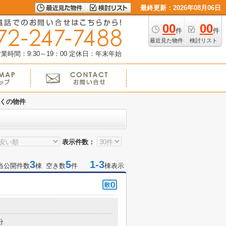
最終更新：2026年08月06日
00
00
件
件
最近見た物件
検討リスト
業時間：9:30～19：00
定休日：年末年始
くの物件
表示件数：
3
5
1-3
当公開件数
棟 空き数
件
棟表示
分