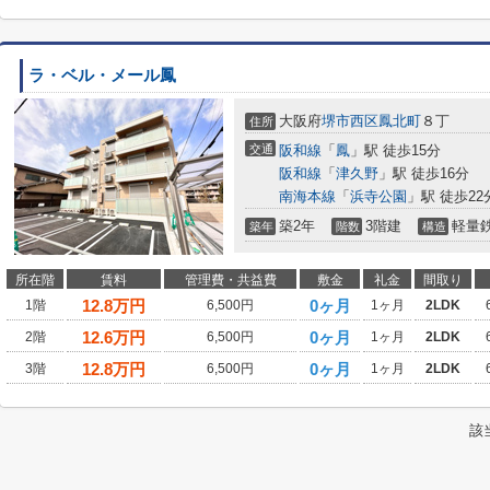
ラ・ベル・メール鳳
大阪府
堺市西区
鳳北町
８丁
住所
交通
阪和線
「
鳳
」駅 徒歩15分
阪和線
「
津久野
」駅 徒歩16分
南海本線
「
浜寺公園
」駅 徒歩22
築2年
3階建
軽量
築年
階数
構造
所在階
賃料
管理費・共益費
敷金
礼金
間取り
12.8
万円
0ヶ月
1階
6,500円
1ヶ月
2LDK
12.6
万円
0ヶ月
2階
6,500円
1ヶ月
2LDK
12.8
万円
0ヶ月
3階
6,500円
1ヶ月
2LDK
該