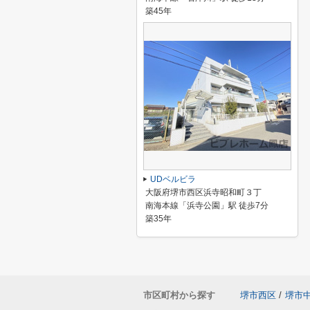
築45年
UDベルビラ
大阪府堺市西区浜寺昭和町３丁
南海本線「浜寺公園」駅 徒歩7分
築35年
市区町村から探す
堺市西区
/
堺市