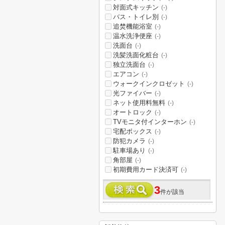
対面式キッチン
(-)
バス・トイレ別
(-)
追焚機能浴室
(-)
温水洗浄便座
(-)
洗面台
(-)
洗髪洗面化粧台
(-)
独立洗面台
(-)
エアコン
(-)
ウォークインクロゼット
(-)
光ファイバー
(-)
ネット使用料無料
(-)
オートロック
(-)
TVモニタ付インターホン
(-)
宅配ボックス
(-)
防犯カメラ
(-)
駐車場あり
(-)
角部屋
(-)
初期費用カード決済可
(-)
3
件が該当