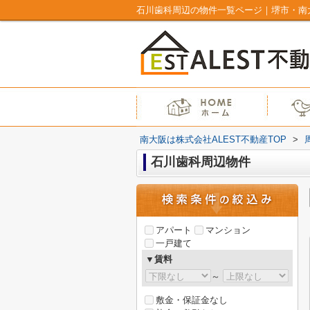
石川歯科周辺の物件一覧ページ｜堺市・南大
南大阪は株式会社ALEST不動産TOP
>
石川歯科周辺物件
アパート
マンション
一戸建て
▼賃料
～
敷金・保証金なし