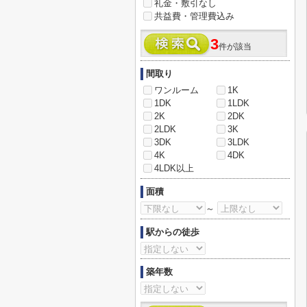
礼金・敷引なし
共益費・管理費込み
3
件が該当
間取り
ワンルーム
1K
1DK
1LDK
2K
2DK
2LDK
3K
3DK
3LDK
4K
4DK
4LDK以上
面積
～
駅からの徒歩
築年数