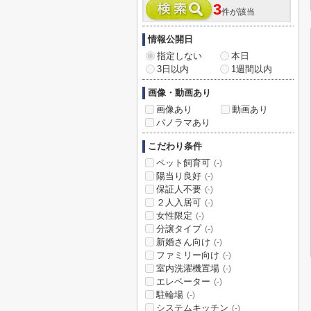
3
件が該当
情報公開日
指定しない
本日
3日以内
1週間以内
画像・動画あり
画像あり
動画あり
パノラマあり
こだわり条件
ペット飼育可
(-)
陽当り良好
(-)
保証人不要
(-)
２人入居可
(-)
女性限定
(-)
分譲タイプ
(-)
新婚さん向け
(-)
ファミリー向け
(-)
室内洗濯機置場
(-)
エレベーター
(-)
駐輪場
(-)
システムキッチン
(-)