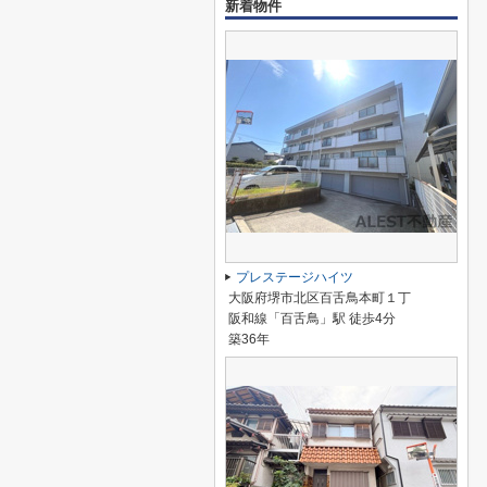
新着物件
プレステージハイツ
大阪府堺市北区百舌鳥本町１丁
阪和線「百舌鳥」駅 徒歩4分
築36年