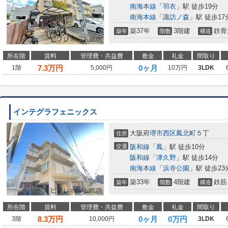
南海本線
「
羽衣
」駅 徒歩19分
南海本線
「
諏訪ノ森
」駅 徒歩17
築37年
3階建
鉄骨
築年
階数
構造
所在階
賃料
管理費・共益費
敷金
礼金
間取り
7.3
万円
0ヶ月
1階
5,000円
10万円
3LDK
インテグラフェニックス
大阪府
堺市西区
鳳北町
５丁
住所
交通
阪和線
「
鳳
」駅 徒歩10分
阪和線
「
津久野
」駅 徒歩14分
南海本線
「
浜寺公園
」駅 徒歩23
築33年
4階建
鉄筋
築年
階数
構造
所在階
賃料
管理費・共益費
敷金
礼金
間取り
8.3
万円
0ヶ月
0万円
3階
10,000円
3LDK