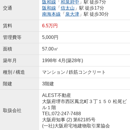
阪和線
「
和泉府中
」駅 徒歩7分
交通
阪和線
「
信太山
」駅 徒歩17分
南海本線
「
泉大津
」駅 徒歩30分
賃料
6.5万円
管理費等
5,000円
面積
57.00㎡
築年月
1998年 4月(築28年)
種別 / 構造
マンション / 鉄筋コンクリート
階建
3階建
ALEST不動産
大阪府堺市西区鳳北町３丁１５０ 松尾ビ
ル１階
取扱会社
TEL:072-247-7488
大阪府知事 (2) 第62185号
(一社)大阪府宅地建物取引業協会