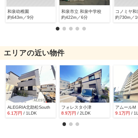
和泉幼稚園
和泉市立 和泉中学校
コノミヤ和
約643m／9分
約422m／6分
約730m／1
エリアの近い物件
ALEGRIA北助松South
フォレスタ小津
アムールM
6.1
万
円
/ 1LDK
8.9
万
円
/ 2LDK
9.1
万
円
/ 1