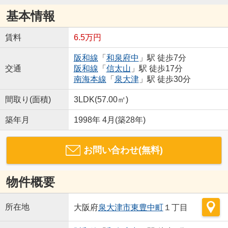
基本情報
賃料
6.5万円
阪和線
「
和泉府中
」駅 徒歩7分
交通
阪和線
「
信太山
」駅 徒歩17分
南海本線
「
泉大津
」駅 徒歩30分
間取り(面積)
3LDK(57.00㎡)
築年月
1998年 4月(築28年)
お問い合わせ(無料)
物件概要
所在地
大阪府
泉大津市
東豊中町
１丁目