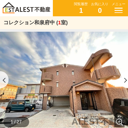
閲覧履歴
お気に入り
メニュー
1
0
コレクション和泉府中 (
1
室)
1 / 27