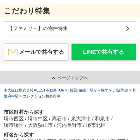
こだわり特集
【ファミリー】の物件特集
メールで共有する
LINEで共有する
ページトップへ
南大阪は株式会社ALEST不動産TOP
>
(賃貸)路線・駅から探す
>
JR阪和線
>
和
泉府中駅
>
コレクション和泉府中
市区町村から探す
堺市西区
/
堺市中区
/
高石市
/
泉大津市
/
和泉市
/
堺市堺区
/
大阪狭山市
/
河内長野市
/
堺市北区
町名から探す