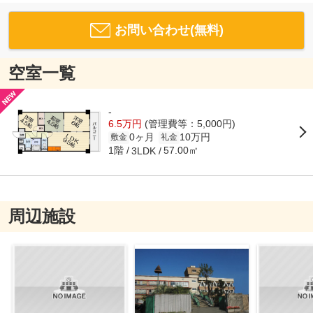
お問い合わせ(無料)
空室一覧
-
6.5万円
(管理費等：5,000円)
0ヶ月
10万円
敷金
礼金
1階
57.00㎡
3LDK
周辺施設