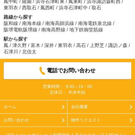
鳳中町
/
綾園
/
浜寺石津町東
/
鳳東町
/
浜寺諏訪森町西
/
東羽衣
/
西取石
/
鳳西町
/
浜寺石津町中
/
取石
路線から探す
阪和線
/
南海本線
/
南海高師浜線
/
南海電鉄泉北線
/
阪堺電軌阪堺線
/
南海高野線
/
地下鉄御堂筋線
駅から探す
鳳
/
津久野
/
富木
/
深井
/
東羽衣
/
高石
/
上野芝
/
諏訪ノ森
/
石津川
/
北信太
電話でお問い合わせ
営業時間：
9:30～19：00
定休日：
年末年始
ホーム
会社概要
お問い合わせ
物件リクエスト