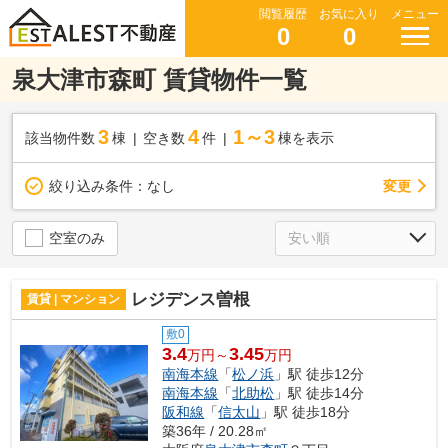
閲覧履歴
お気に入り
メニュー
0
0
泉大津市森町 賃貸物件一覧
3
4
1～3
該当物件数
棟
空き数
件
棟を表示
変更
絞り込み条件：
なし
空室のみ
レジデンス曽根
賃貸 | マンション
敷0
3.4
3.45
万円～
万円
南海本線
「
松ノ浜
」駅 徒歩12分
南海本線
「
北助松
」駅 徒歩14分
阪和線
「
信太山
」駅 徒歩18分
築36年 / 20.28㎡