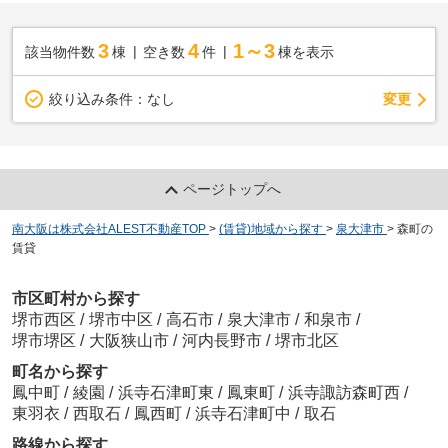
3
4
1～3
該当物件数
棟
空き数
件
棟を表示
変更
絞り込み条件：
なし
ページトップへ
南大阪は株式会社ALEST不動産TOP
>
(賃貸)地域から探す
>
泉大津市
>
森町の
賃貸
市区町村から探す
堺市西区
/
堺市中区
/
高石市
/
泉大津市
/
和泉市
/
堺市堺区
/
大阪狭山市
/
河内長野市
/
堺市北区
町名から探す
鳳中町
/
綾園
/
浜寺石津町東
/
鳳東町
/
浜寺諏訪森町西
/
東羽衣
/
西取石
/
鳳西町
/
浜寺石津町中
/
取石
路線から探す