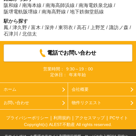
阪和線
/
南海本線
/
南海高師浜線
/
南海電鉄泉北線
/
阪堺電軌阪堺線
/
南海高野線
/
地下鉄御堂筋線
駅から探す
鳳
/
津久野
/
富木
/
深井
/
東羽衣
/
高石
/
上野芝
/
諏訪ノ森
/
石津川
/
北信太
電話でお問い合わせ
営業時間：
9:30～19：00
定休日：
年末年始
ホーム
会社概要
お問い合わせ
物件リクエスト
プライバシーポリシー
利用規約
アクセスマップ
PCサイト
Copyright(c) ALEST不動産 All rights reserved.