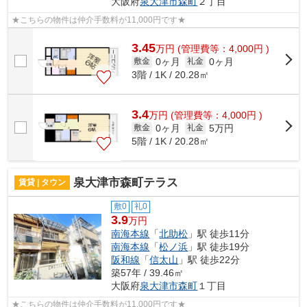
大阪府
泉大津市
森町
２丁目
★こちらの物件は仲介手数料が11,000円です★
3.45
万
円
(管理費等：4,000円 )
0ヶ月
0ヶ月
敷金
礼金
3階 / 1K / 20.28㎡
3.4
万
円
(管理費等：4,000円 )
0ヶ月
5万円
敷金
礼金
5階 / 1K / 20.28㎡
泉大津市森町テラス
賃貸 | タウン
敷0
礼0
3.9
万円
南海本線
「
北助松
」駅 徒歩11分
南海本線
「
松ノ浜
」駅 徒歩19分
阪和線
「
信太山
」駅 徒歩22分
築57年 / 39.46㎡
大阪府
泉大津市
森町
１丁目
★こちらの物件は仲介手数料が11,000円です★