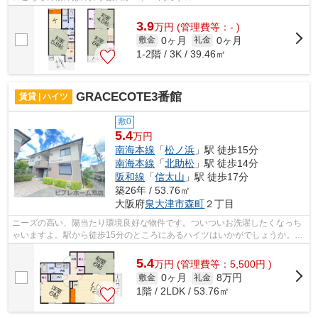
3.9
万
円
(管理費等：- )
0ヶ月
0ヶ月
敷金
礼金
1-2階 / 3K / 39.46㎡
GRACECOTE3番館
賃貸 | ハイツ
敷0
5.4
万円
南海本線
「
松ノ浜
」駅 徒歩15分
南海本線
「
北助松
」駅 徒歩14分
阪和線
「
信太山
」駅 徒歩17分
築26年 / 53.76㎡
大阪府
泉大津市
森町
２丁目
ニーズの高い、陽当たり環境良好な物件です。ついついお洗濯したくなっち
ゃいますよ。駅から徒歩15分のところにあるハイツはいかがでしょうか。耐
震性を重視しつつ建築コストも抑えら...
5.4
万
円
(管理費等：5,500円 )
0ヶ月
8万円
敷金
礼金
1階 / 2LDK / 53.76㎡