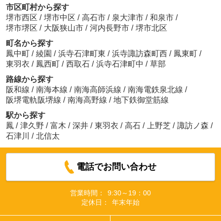
市区町村から探す
堺市西区
/
堺市中区
/
高石市
/
泉大津市
/
和泉市
/
堺市堺区
/
大阪狭山市
/
河内長野市
/
堺市北区
町名から探す
鳳中町
/
綾園
/
浜寺石津町東
/
浜寺諏訪森町西
/
鳳東町
/
東羽衣
/
鳳西町
/
西取石
/
浜寺石津町中
/
草部
路線から探す
阪和線
/
南海本線
/
南海高師浜線
/
南海電鉄泉北線
/
阪堺電軌阪堺線
/
南海高野線
/
地下鉄御堂筋線
駅から探す
鳳
/
津久野
/
富木
/
深井
/
東羽衣
/
高石
/
上野芝
/
諏訪ノ森
/
石津川
/
北信太
電話でお問い合わせ
営業時間：
9:30～19：00
定休日：
年末年始