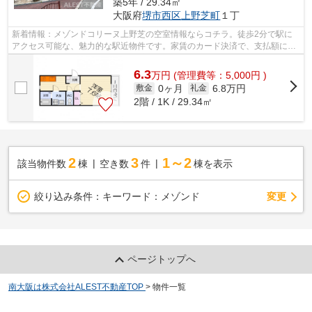
築5年 / 29.34㎡
大阪府
堺市西区
上野芝町
１丁
新着情報：メゾンドコリーヌ上野芝の空室情報ならコチラ。徒歩2分で駅に
アクセス可能な、魅力的な駅近物件です。家賃のカード決済で、支払額に応
じてポイントが還元されます。賃貸情報...
6.3
万
円
(管理費等：5,000円 )
0ヶ月
6.8万円
敷金
礼金
2階 / 1K / 29.34㎡
2
3
1～2
該当物件数
棟
空き数
件
棟を表示
変更
絞り込み条件：
キーワード：メゾンド
ページトップへ
南大阪は株式会社ALEST不動産TOP
>
物件一覧