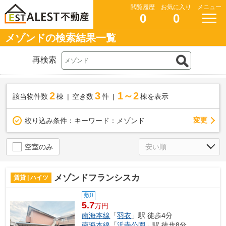
閲覧履歴
お気に入り
メニュー
0
0
メゾンドの検索結果一覧
再検索
2
3
1～2
該当物件数
棟
空き数
件
棟を表示
変更
絞り込み条件：
キーワード：メゾンド
空室のみ
メゾンドフランシスカ
賃貸 | ハイツ
敷0
5.7
万円
南海本線
「
羽衣
」駅 徒歩4分
南海本線
「
浜寺公園
」駅 徒歩8分