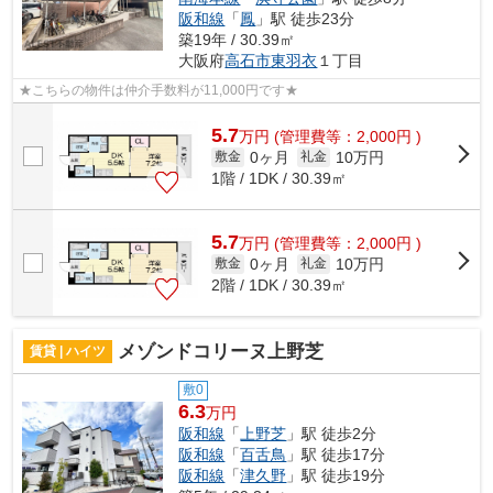
阪和線
「
鳳
」駅 徒歩23分
築19年 / 30.39㎡
大阪府
高石市
東羽衣
１丁目
★こちらの物件は仲介手数料が11,000円です★
5.7
万
円
(管理費等：2,000円 )
0ヶ月
10万円
敷金
礼金
1階 / 1DK / 30.39㎡
5.7
万
円
(管理費等：2,000円 )
0ヶ月
10万円
敷金
礼金
2階 / 1DK / 30.39㎡
メゾンドコリーヌ上野芝
賃貸 | ハイツ
敷0
6.3
万円
阪和線
「
上野芝
」駅 徒歩2分
阪和線
「
百舌鳥
」駅 徒歩17分
阪和線
「
津久野
」駅 徒歩19分