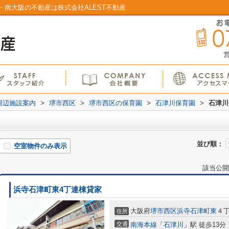
南大阪の不動産は株式会社ALEST不動産
営
周辺施設案内
>
堺市西区
>
堺市西区の保育園
>
石津川保育園
>
石津川
並び順：
空室物件のみ表示
該当公開
浜寺石津町東4丁連棟貸家
大阪府
堺市西区
浜寺石津町東
４
住所
交通
南海本線
「
石津川
」駅 徒歩13分