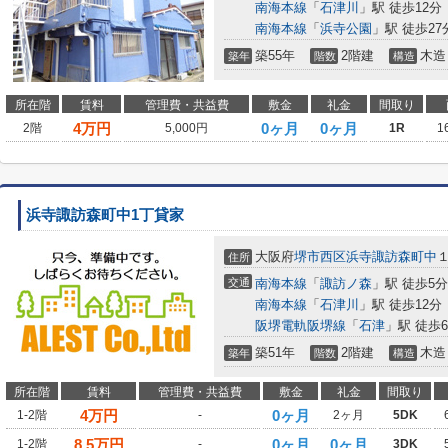
南海本線
「
石津川
」駅 徒歩12分
南海本線
「
浜寺公園
」駅 徒歩27
築55年
2階建
木造
築年
階数
構造
所在階
賃料
管理費・共益費
敷金
礼金
間取り
4
万円
0ヶ月
0ヶ月
2階
5,000円
1R
1
浜寺諏訪森町中1丁貸家
大阪府
堺市西区
浜寺諏訪森町中
住所
交通
南海本線
「
諏訪ノ森
」駅 徒歩5分
南海本線
「
石津川
」駅 徒歩12分
阪堺電軌阪堺線
「
石津
」駅 徒歩
築51年
2階建
木造
築年
階数
構造
所在階
賃料
管理費・共益費
敷金
礼金
間取り
4
万円
0ヶ月
1-2階
-
2ヶ月
5DK
8.5
万円
0ヶ月
0ヶ月
1-2階
-
3DK