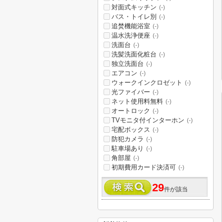
対面式キッチン
(-)
バス・トイレ別
(-)
追焚機能浴室
(-)
温水洗浄便座
(-)
洗面台
(-)
洗髪洗面化粧台
(-)
独立洗面台
(-)
エアコン
(-)
ウォークインクロゼット
(-)
光ファイバー
(-)
ネット使用料無料
(-)
オートロック
(-)
TVモニタ付インターホン
(-)
宅配ボックス
(-)
防犯カメラ
(-)
駐車場あり
(-)
角部屋
(-)
初期費用カード決済可
(-)
29
件が該当