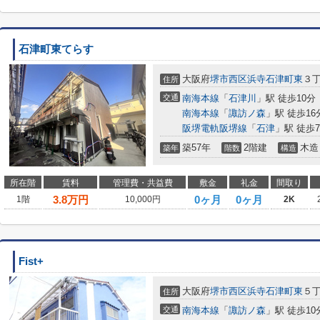
石津町東てらす
大阪府
堺市西区
浜寺石津町東
３
住所
交通
南海本線
「
石津川
」駅 徒歩10分
南海本線
「
諏訪ノ森
」駅 徒歩16
阪堺電軌阪堺線
「
石津
」駅 徒歩
築57年
2階建
木造
築年
階数
構造
所在階
賃料
管理費・共益費
敷金
礼金
間取り
3.8
万円
0ヶ月
0ヶ月
1階
10,000円
2K
Fist+
大阪府
堺市西区
浜寺石津町東
５
住所
交通
南海本線
「
諏訪ノ森
」駅 徒歩10