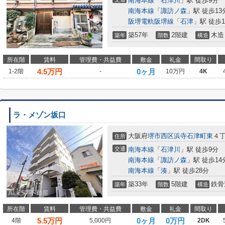
南海本線
「
石津川
」駅 徒歩9分
南海本線
「
諏訪ノ森
」駅 徒歩13
阪堺電軌阪堺線
「
石津
」駅 徒歩1
築57年
2階建
木造
築年
階数
構造
所在階
賃料
管理費・共益費
敷金
礼金
間取り
4.5
万円
0ヶ月
1-2階
-
10万円
4K
ラ・メゾン坂口
大阪府
堺市西区
浜寺石津町東
４
住所
交通
南海本線
「
石津川
」駅 徒歩9分
南海本線
「
諏訪ノ森
」駅 徒歩14
南海本線
「
湊
」駅 徒歩28分
築33年
5階建
鉄骨
築年
階数
構造
所在階
賃料
管理費・共益費
敷金
礼金
間取り
5.5
万円
0ヶ月
0万円
4階
5,000円
2DK