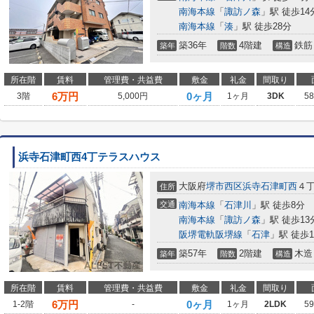
南海本線
「
諏訪ノ森
」駅 徒歩14
南海本線
「
湊
」駅 徒歩28分
築36年
4階建
鉄筋
築年
階数
構造
所在階
賃料
管理費・共益費
敷金
礼金
間取り
6
万円
0ヶ月
3階
5,000円
1ヶ月
3DK
5
浜寺石津町西4丁テラスハウス
大阪府
堺市西区
浜寺石津町西
４
住所
交通
南海本線
「
石津川
」駅 徒歩8分
南海本線
「
諏訪ノ森
」駅 徒歩13
阪堺電軌阪堺線
「
石津
」駅 徒歩1
築57年
2階建
木造
築年
階数
構造
所在階
賃料
管理費・共益費
敷金
礼金
間取り
6
万円
0ヶ月
1-2階
-
1ヶ月
2LDK
5