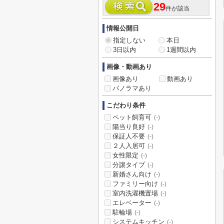
29
件が該当
情報公開日
指定しない
本日
3日以内
1週間以内
画像・動画あり
画像あり
動画あり
パノラマあり
こだわり条件
ペット飼育可
(-)
陽当り良好
(-)
保証人不要
(-)
２人入居可
(-)
女性限定
(-)
分譲タイプ
(-)
新婚さん向け
(-)
ファミリー向け
(-)
室内洗濯機置場
(-)
エレベーター
(-)
駐輪場
(-)
システムキッチン
(-)