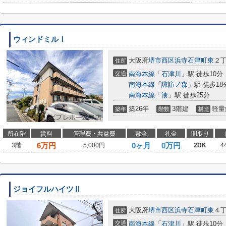
ウィンドミルⅠ
大阪府
堺市西区
浜寺石津町東
２
住所
交通
南海本線
「
石津川
」駅 徒歩10分
南海本線
「
諏訪ノ森
」駅 徒歩18
南海本線
「
湊
」駅 徒歩25分
築26年
3階建
軽量
築年
階数
構造
所在階
賃料
管理費・共益費
敷金
礼金
間取り
6
万円
0ヶ月
0万円
3階
5,000円
2DK
4
ジョイフルハイツⅡ
大阪府
堺市西区
浜寺石津町東
４
住所
交通
南海本線
「
石津川
」駅 徒歩10分