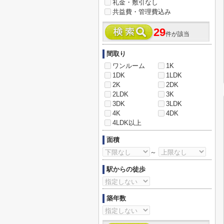
礼金・敷引なし
共益費・管理費込み
29
件が該当
間取り
ワンルーム
1K
1DK
1LDK
2K
2DK
2LDK
3K
3DK
3LDK
4K
4DK
4LDK以上
面積
～
駅からの徒歩
築年数