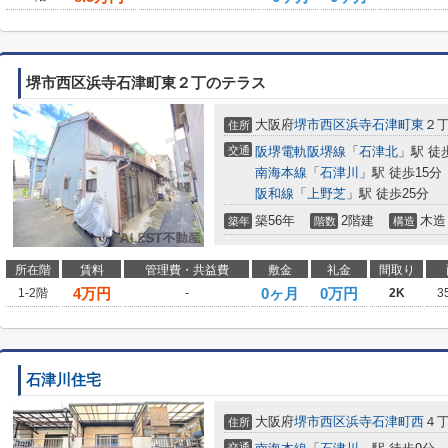
堺市西区浜寺石津町東２丁のテラス
大阪府
堺市西区
浜寺石津町東
２
住所
交通
阪堺電軌阪堺線
「
石津北
」駅 徒
南海本線
「
石津川
」駅 徒歩15分
阪和線
「
上野芝
」駅 徒歩25分
築56年
2階建
木造
築年
階数
構造
所在階
賃料
管理費・共益費
敷金
礼金
間取り
4
万円
0ヶ月
0万円
1-2階
-
2K
3
石津川住宅
大阪府
堺市西区
浜寺石津町西
４
住所
交通