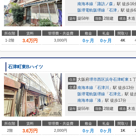
南海本線
「
諏訪ノ森
」駅 徒歩16
阪堺電軌阪堺線
「
石津
」駅 徒歩
築58年
2階建
木造
築年
階数
構造
所在階
賃料
管理費・共益費
敷金
礼金
間取り
3.4
万円
0ヶ月
0ヶ月
1-2階
3,000円
4K
石津町東Bハイツ
大阪府
堺市西区
浜寺石津町東
１
住所
交通
南海本線
「
石津川
」駅 徒歩13分
阪堺電軌阪堺線
「
石津北
」駅 徒
南海本線
「
湊
」駅 徒歩17分
築55年
2階建
木造
築年
階数
構造
所在階
賃料
管理費・共益費
敷金
礼金
間取り
3.6
万円
0ヶ月
0ヶ月
2階
2,000円
1K