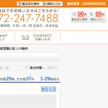
最終更新：2026年08月08日
00
00
件
件
最近見た物件
検討リスト
業時間：9:30～19：00
定休日：年末年始
保育園の近くの物件
表示件数：
29
37
1-29
件数
棟 空き数
件
棟表示
丁