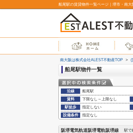
船尾駅の賃貸物件一覧ページ｜堺市・南大阪
南大阪は株式会社ALEST不動産TOP
>
船尾駅物件一覧
沿線
船尾駅
賃料
下限なし～上限なし
駅徒歩
指定しない
設備条件
指定なし
阪堺電気軌道阪堺電軌阪堺線
駅で