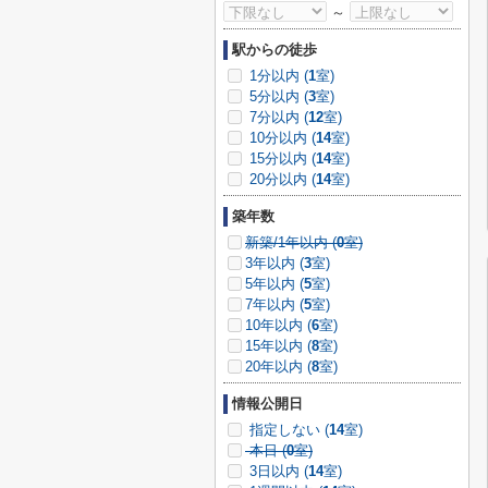
～
駅からの徒歩
1分以内 (
1
室)
5分以内 (
3
室)
7分以内 (
12
室)
10分以内 (
14
室)
15分以内 (
14
室)
20分以内 (
14
室)
築年数
新築/1年以内 (
0
室)
3年以内 (
3
室)
5年以内 (
5
室)
7年以内 (
5
室)
10年以内 (
6
室)
15年以内 (
8
室)
20年以内 (
8
室)
情報公開日
指定しない (
14
室)
本日 (
0
室)
3日以内 (
14
室)