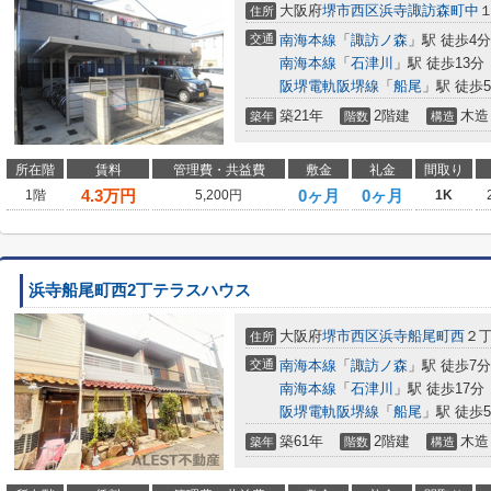
大阪府
堺市西区
浜寺諏訪森町中
住所
交通
南海本線
「
諏訪ノ森
」駅 徒歩4分
南海本線
「
石津川
」駅 徒歩13分
阪堺電軌阪堺線
「
船尾
」駅 徒歩
築21年
2階建
木造
築年
階数
構造
所在階
賃料
管理費・共益費
敷金
礼金
間取り
4.3
万円
0ヶ月
0ヶ月
1階
5,200円
1K
浜寺船尾町西2丁テラスハウス
大阪府
堺市西区
浜寺船尾町西
２
住所
交通
南海本線
「
諏訪ノ森
」駅 徒歩7分
南海本線
「
石津川
」駅 徒歩17分
阪堺電軌阪堺線
「
船尾
」駅 徒歩
築61年
2階建
木造
築年
階数
構造