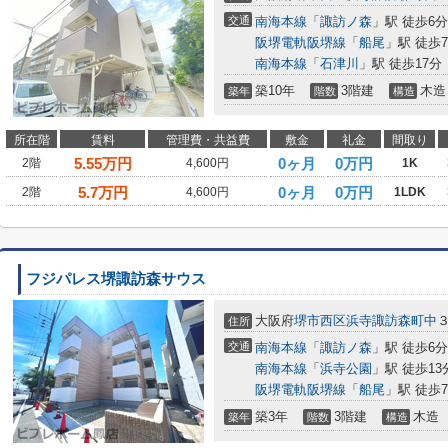
交通
南海本線
「
諏訪ノ森
」駅 徒歩6分
阪堺電軌阪堺線
「
船尾
」駅 徒歩
南海本線
「
石津川
」駅 徒歩17分
築10年
3階建
木造
築年
階数
構造
所在階
賃料
管理費・共益費
敷金
礼金
間取り
5.55
万円
0ヶ月
0万円
2階
4,600円
1K
5.7
万円
0ヶ月
0万円
2階
4,600円
1LDK
フジパレス堺諏訪森サウス
大阪府
堺市西区
浜寺諏訪森町中
住所
交通
南海本線
「
諏訪ノ森
」駅 徒歩6分
南海本線
「
浜寺公園
」駅 徒歩13
阪堺電軌阪堺線
「
船尾
」駅 徒歩
築3年
3階建
木造
築年
階数
構造