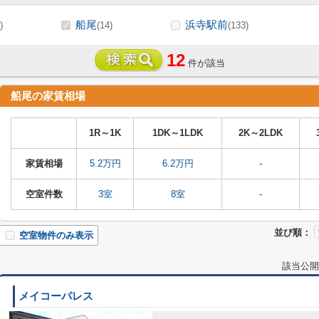
船尾
浜寺駅前
)
(14)
(133)
12
件が該当
船尾の家賃相場
1R～1K
1DK～1LDK
2K～2LDK
家賃相場
5.2万円
6.2万円
-
空室件数
3室
8室
-
並び順：
空室物件のみ表示
該当公開
メイコーパレス