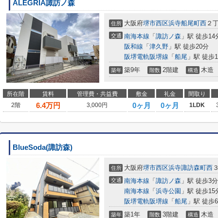
ALEGRIA諏訪ノ森
大阪府
堺市西区
浜寺船尾町西
２
住所
交通
南海本線
「
諏訪ノ森
」駅 徒歩14
阪和線
「
津久野
」駅 徒歩20分
阪堺電軌阪堺線
「
船尾
」駅 徒歩1
築9年
2階建
木造
築年
階数
構造
所在階
賃料
管理費・共益費
敷金
礼金
間取り
6.4
万円
0ヶ月
0ヶ月
2階
3,000円
1LDK
BlueSoda(諏訪森)
大阪府
堺市西区
浜寺諏訪森町西
住所
交通
南海本線
「
諏訪ノ森
」駅 徒歩3分
南海本線
「
浜寺公園
」駅 徒歩15
阪堺電軌阪堺線
「
船尾
」駅 徒歩
築1年
3階建
木造
築年
階数
構造