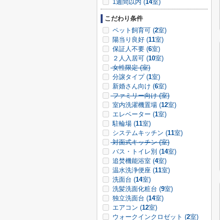
1週間以内 (
14
室)
こだわり条件
ペット飼育可 (
2
室)
陽当り良好 (
11
室)
保証人不要 (
6
室)
２人入居可 (
10
室)
女性限定 (
室)
分譲タイプ (
1
室)
新婚さん向け (
6
室)
ファミリー向け (
室)
室内洗濯機置場 (
12
室)
エレベーター (
1
室)
駐輪場 (
11
室)
システムキッチン (
11
室)
対面式キッチン (
室)
バス・トイレ別 (
14
室)
追焚機能浴室 (
4
室)
温水洗浄便座 (
11
室)
洗面台 (
14
室)
洗髪洗面化粧台 (
9
室)
独立洗面台 (
14
室)
エアコン (
12
室)
ウォークインクロゼット (
2
室)