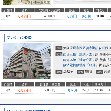
所在階
賃料
管理費・共益費
敷金
礼金
間取り
6.4
万円
0万円
0ヶ月
1階
4,000円
1LDK
マンションDIO
大阪府
堺市西区
浜寺諏訪森町西
住所
交通
南海本線
「
諏訪ノ森
」駅 徒歩4分
南海本線
「
浜寺公園
」駅 徒歩13
阪堺電軌阪堺線
「
船尾
」駅 徒歩
築53年
7階建
鉄筋
築年
階数
構造
所在階
賃料
管理費・共益費
敷金
礼金
間取り
6.8
万円
0ヶ月
2階
7,000円
2ヶ月
1LDK
4