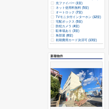
光ファイバー (
1
室)
ネット使用料無料 (
5
室)
オートロック (
7
室)
TVモニタ付インターホン (
12
室)
宅配ボックス (
5
室)
防犯カメラ (
4
室)
駐車場あり (
3
室)
角部屋 (
8
室)
初期費用カード決済可 (
13
室)
新着物件