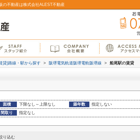
の不動産は株式会社ALEST不動産
営
(賃貸)路線・駅から探す
>
阪堺電気軌道阪堺電軌阪堺線
>
船尾駅の賃貸
面積
下限なし～上限なし
築年数
指定しない
間取り
指定なし
絞り込む