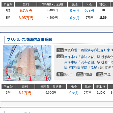
所在階
賃料
管理費・共益費
敷金
礼金
間取り
5.7
万円
0ヶ月
0万円
1階
4,400円
1K
6.95
万円
0ヶ月
3階
4,400円
5万円
1LDK
フジパレス堺諏訪森Ⅲ番館
大阪府
堺市西区
浜寺諏訪森町東
住所
交通
南海本線
「
諏訪ノ森
」駅 徒歩8分
南海本線
「
浜寺公園
」駅 徒歩10
阪堺電軌阪堺線
「
船尾
」駅 徒歩
築3年
3階建
木造
築年
階数
構造
所在階
賃料
管理費・共益費
敷金
礼金
間取り
6.1
万円
0ヶ月
1階
5,600円
5万円
1LDK
3