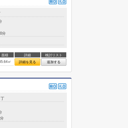
丁
分
0分
面積
詳細
検討リスト
35.64㎡
詳細を見る
追加する
３丁
分
6分