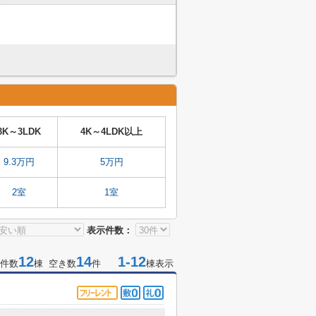
3K～3LDK
4K～4LDK以上
9.3万円
5万円
2室
1室
表示件数：
12
14
1-12
件数
棟 空き数
件
棟表示