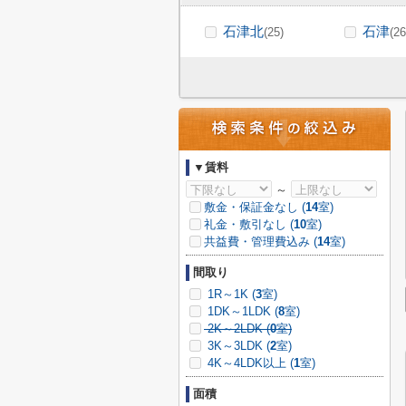
石津北
石津
(25)
(26
▼賃料
～
敷金・保証金なし (
14
室)
礼金・敷引なし (
10
室)
共益費・管理費込み (
14
室)
間取り
1R～1K (
3
室)
1DK～1LDK (
8
室)
2K～2LDK (
0
室)
3K～3LDK (
2
室)
4K～4LDK以上 (
1
室)
面積