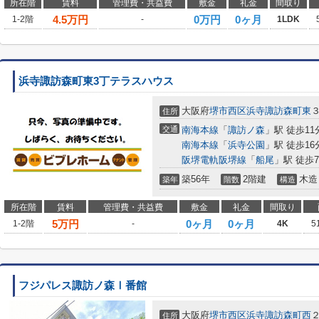
所在階
賃料
管理費・共益費
敷金
礼金
間取り
4.5
万円
0万円
0ヶ月
1-2階
-
1LDK
浜寺諏訪森町東3丁テラスハウス
大阪府
堺市西区
浜寺諏訪森町東
住所
交通
南海本線
「
諏訪ノ森
」駅 徒歩11
南海本線
「
浜寺公園
」駅 徒歩16
阪堺電軌阪堺線
「
船尾
」駅 徒歩
築56年
2階建
木造
築年
階数
構造
所在階
賃料
管理費・共益費
敷金
礼金
間取り
5
万円
0ヶ月
0ヶ月
1-2階
-
4K
5
フジパレス諏訪ノ森Ⅰ番館
大阪府
堺市西区
浜寺諏訪森町西
住所