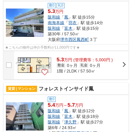
敷0
礼0
5.3
万円
阪和線
「
鳳
」駅 徒歩15分
南海本線
「
羽衣
」駅 徒歩14分
阪和線
「
富木
」駅 徒歩15分
築30年 / 57.50㎡
大阪府
堺市西区
鳳西町
３丁
★こちらの物件は仲介手数料が11,000円です★
5.3
万
円
(管理費等：5,000円 )
0ヶ月
0ヶ月
敷金
礼金
1階 / 2LDK / 57.50㎡
フォレストインサイド鳳
賃貸 | マンション
敷0
5.4
5.7
万円～
万円
阪和線
「
鳳
」駅 徒歩12分
阪和線
「
富木
」駅 徒歩18分
阪和線
「
津久野
」駅 徒歩27分
築6年 / 24.93㎡