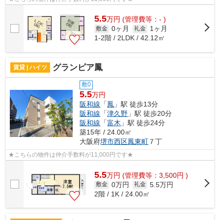
5.5
万
円
(管理費等：- )
0ヶ月
1ヶ月
敷金
礼金
1-2階 / 2LDK / 42.12㎡
グランピア鳳
賃貸 | ハイツ
敷0
5.5
万円
阪和線
「
鳳
」駅 徒歩13分
阪和線
「
津久野
」駅 徒歩20分
阪和線
「
富木
」駅 徒歩24分
築15年 / 24.00㎡
大阪府
堺市西区
鳳東町
７丁
★こちらの物件は仲介手数料が11,000円です★
5.5
万
円
(管理費等：3,500円 )
0万円
5.5万円
敷金
礼金
2階 / 1K / 24.00㎡