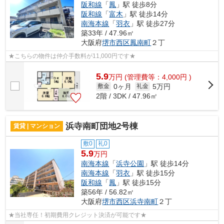
阪和線
「
鳳
」駅 徒歩8分
阪和線
「
富木
」駅 徒歩14分
南海本線
「
羽衣
」駅 徒歩27分
築33年 / 47.96㎡
大阪府
堺市西区
鳳南町
２丁
★こちらの物件は仲介手数料が11,000円です★
5.9
万
円
(管理費等：4,000円 )
0ヶ月
5万円
敷金
礼金
2階 / 3DK / 47.96㎡
浜寺南町団地2号棟
賃貸 | マンション
敷0
礼0
5.9
万円
南海本線
「
浜寺公園
」駅 徒歩14分
南海本線
「
羽衣
」駅 徒歩15分
阪和線
「
鳳
」駅 徒歩15分
築56年 / 56.82㎡
大阪府
堺市西区
浜寺南町
２丁
★当社専任！初期費用クレジット決済が可能です★