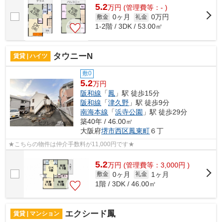
5.2
万
円
(管理費等：- )
0ヶ月
0万円
敷金
礼金
1-2階 / 3DK / 53.00㎡
タウニーN
賃貸 | ハイツ
敷0
5.2
万円
阪和線
「
鳳
」駅 徒歩15分
阪和線
「
津久野
」駅 徒歩9分
南海本線
「
浜寺公園
」駅 徒歩29分
築40年 / 46.00㎡
大阪府
堺市西区
鳳東町
６丁
★こちらの物件は仲介手数料が11,000円です★
5.2
万
円
(管理費等：3,000円 )
0ヶ月
1ヶ月
敷金
礼金
1階 / 3DK / 46.00㎡
エクシード鳳
賃貸 | マンション