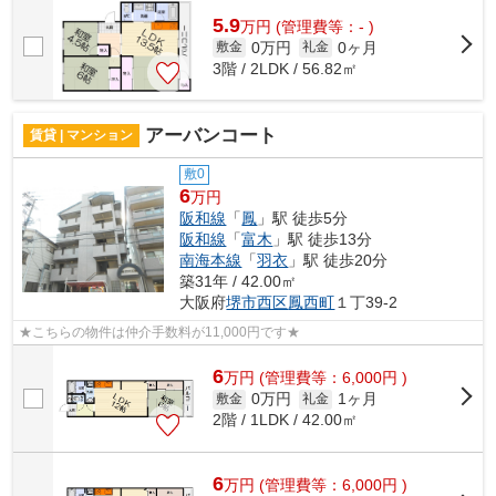
5.9
万
円
(管理費等：- )
0万円
0ヶ月
敷金
礼金
3階 / 2LDK / 56.82㎡
アーバンコート
賃貸 | マンション
敷0
6
万円
阪和線
「
鳳
」駅 徒歩5分
阪和線
「
富木
」駅 徒歩13分
南海本線
「
羽衣
」駅 徒歩20分
築31年 / 42.00㎡
大阪府
堺市西区
鳳西町
１丁39-2
★こちらの物件は仲介手数料が11,000円です★
6
万
円
(管理費等：6,000円 )
0万円
1ヶ月
敷金
礼金
2階 / 1LDK / 42.00㎡
6
万
円
(管理費等：6,000円 )