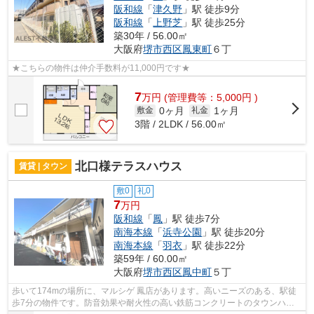
阪和線
「
津久野
」駅 徒歩9分
阪和線
「
上野芝
」駅 徒歩25分
築30年 / 56.00㎡
大阪府
堺市西区
鳳東町
６丁
★こちらの物件は仲介手数料が11,000円です★
7
万
円
(管理費等：5,000円 )
0ヶ月
1ヶ月
敷金
礼金
3階 / 2LDK / 56.00㎡
北口様テラスハウス
賃貸 | タウン
敷0
礼0
7
万円
阪和線
「
鳳
」駅 徒歩7分
南海本線
「
浜寺公園
」駅 徒歩20分
南海本線
「
羽衣
」駅 徒歩22分
築59年 / 60.00㎡
大阪府
堺市西区
鳳中町
５丁
歩いて174mの場所に、マルシゲ 鳳店があります。高いニーズのある、駅徒
歩7分の物件です。防音効果や耐火性の高い鉄筋コンクリートのタウンハウ