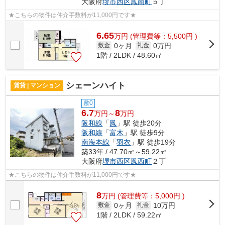
大阪府
堺市西区
鳳南町
５丁
★こちらの物件は仲介手数料が11,000円です★
6.65
万
円
(管理費等：5,500円 )
0ヶ月
0万円
敷金
礼金
1階 / 2LDK / 48.60㎡
シェーンハイト
賃貸 | マンション
敷0
6.7
8
万円～
万円
阪和線
「
鳳
」駅 徒歩20分
阪和線
「
富木
」駅 徒歩9分
南海本線
「
羽衣
」駅 徒歩19分
築33年 / 47.70㎡～59.22㎡
大阪府
堺市西区
鳳西町
２丁
★こちらの物件は仲介手数料が11,000円です★
8
万
円
(管理費等：5,000円 )
0ヶ月
10万円
敷金
礼金
1階 / 2LDK / 59.22㎡