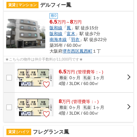
デルフィー鳳
賃貸 | マンション
敷0
6.5
8
万円～
万円
阪和線
「
鳳
」駅 徒歩15分
阪和線
「
富木
」駅 徒歩7分
南海本線
「
羽衣
」駅 徒歩22分
築35年 / 60.00㎡
大阪府
堺市西区
鳳西町
１丁
★こちらの物件は仲介手数料が11,000円です★
6.5
万
円
(管理費等：- )
0ヶ月
1ヶ月
敷金
礼金
4階 / 3LDK / 60.00㎡
8
万
円
(管理費等：- )
0ヶ月
1ヶ月
敷金
礼金
4階 / 3LDK / 60.00㎡
フレグランス鳳
賃貸 | ハイツ