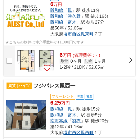
6
万円
阪和線
「
鳳
」駅 徒歩11分
阪和線
「
津久野
」駅 徒歩16分
阪和線
「
富木
」駅 徒歩27分
築56年 / 52.65㎡
大阪府
堺市西区
鳳東町
７丁
★こちらの物件は仲介手数料が11,000円です★
6
万
円
(管理費等：- )
0ヶ月
1ヶ月
敷金
礼金
1-2階 / 2LDK / 52.65㎡
フジパレス鳳西一
賃貸 | ハイツ
フリーレント
敷0
礼0
6.25
万円
阪和線
「
鳳
」駅 徒歩15分
阪和線
「
富木
」駅 徒歩5分
南海本線
「
羽衣
」駅 徒歩20分
築12年 / 41.16㎡
大阪府
堺市西区
鳳西町
１丁