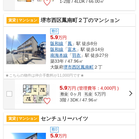
1-2階 / 4LDK / 66.00㎡
堺市西区鳳南町２丁のマンション
賃貸 | マンション
敷0
5.9
万円
阪和線
「
鳳
」駅 徒歩8分
阪和線
「
富木
」駅 徒歩14分
南海本線
「
羽衣
」駅 徒歩27分
築33年 / 47.96㎡
大阪府
堺市西区
鳳南町
２丁
★こちらの物件は仲介手数料が11,000円です★
5.9
万
円
(管理費等：4,000円 )
0ヶ月
5万円
敷金
礼金
3階 / 3DK / 47.96㎡
センチュリーハイツ
賃貸 | マンション
敷0
5.9
万円