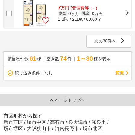
ス。当社イチオシの物件の「北口様テラ...
7
万
円
(管理費等：- )
0ヶ月
0万円
敷金
礼金
1-2階 / 2LDK / 60.00㎡
次の30件へ
61
74
1～30
該当物件数
棟
空き数
件
棟を表示
変更
絞り込み条件：
なし
ページトップへ
市区町村から探す
堺市西区
/
堺市中区
/
高石市
/
泉大津市
/
和泉市
/
堺市堺区
/
大阪狭山市
/
河内長野市
/
堺市北区