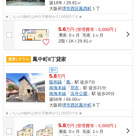
築18年 / 29.81㎡
大阪府
堺市西区
鳳西町
１丁
★こちらの物件は仲介手数料が11,000円です★
5.6
万
円
(管理費等：5,000円 )
0ヶ月
1ヶ月
敷金
礼金
2階 / 1K / 29.81㎡
鳳中町8丁貸家
賃貸 | テラス
敷0
5.8
万円
阪和線
「
鳳
」駅 徒歩7分
南海本線
「
羽衣
」駅 徒歩21分
南海本線
「
浜寺公園
」駅 徒歩20分
築56年 / 66.00㎡
大阪府
堺市西区
鳳中町
８丁
★こちらの物件は仲介手数料が11,000円です★
5.8
万
円
(管理費等：5,000円 )
0ヶ月
1ヶ月
敷金
礼金