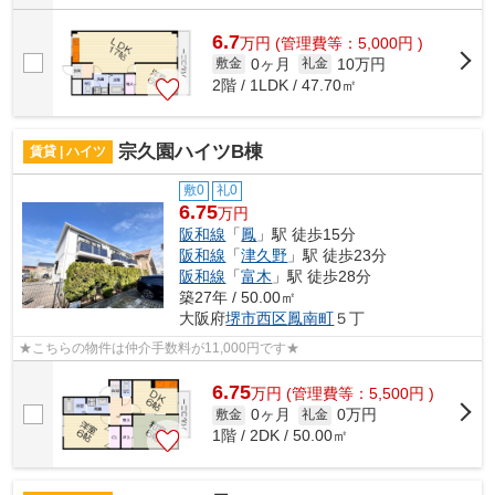
6.7
万
円
(管理費等：5,000円 )
0ヶ月
10万円
敷金
礼金
2階 / 1LDK / 47.70㎡
宗久園ハイツB棟
賃貸 | ハイツ
敷0
礼0
6.75
万円
阪和線
「
鳳
」駅 徒歩15分
阪和線
「
津久野
」駅 徒歩23分
阪和線
「
富木
」駅 徒歩28分
築27年 / 50.00㎡
大阪府
堺市西区
鳳南町
５丁
★こちらの物件は仲介手数料が11,000円です★
6.75
万
円
(管理費等：5,500円 )
0ヶ月
0万円
敷金
礼金
1階 / 2DK / 50.00㎡