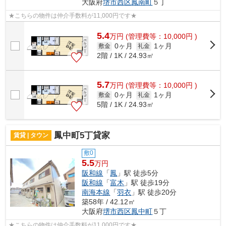
大阪府
堺市西区
鳳南町
５丁
★こちらの物件は仲介手数料が11,000円です★
5.4
万
円
(管理費等：10,000円 )
0ヶ月
1ヶ月
敷金
礼金
2階 / 1K / 24.93㎡
5.7
万
円
(管理費等：10,000円 )
0ヶ月
1ヶ月
敷金
礼金
5階 / 1K / 24.93㎡
鳳中町5丁貸家
賃貸 | タウン
敷0
5.5
万円
阪和線
「
鳳
」駅 徒歩5分
阪和線
「
富木
」駅 徒歩19分
南海本線
「
羽衣
」駅 徒歩20分
築58年 / 42.12㎡
大阪府
堺市西区
鳳中町
５丁
★こちらの物件は仲介手数料が11,000円です★