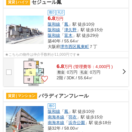
セジュール鳳
賃貸 | ハイツ
敷0
礼0
6.8
万円
阪和線
「
鳳
」駅 徒歩10分
阪和線
「
津久野
」駅 徒歩15分
阪和線
「
富木
」駅 徒歩29分
築40年 / 55.64㎡
大阪府
堺市西区
鳳東町
７丁
★こちらの物件は仲介手数料が11,000円です★
6.8
万
円
(管理費等：4,000円 )
0万円
0万円
敷金
礼金
2階 / 3DK / 55.64㎡
パラディアンフレール
賃貸 | マンション
敷0
阪和線
「
鳳
」駅 徒歩10分
南海本線
「
羽衣
」駅 徒歩15分
南海本線
「
浜寺公園
」駅 徒歩18分
築32年 / 58.00㎡