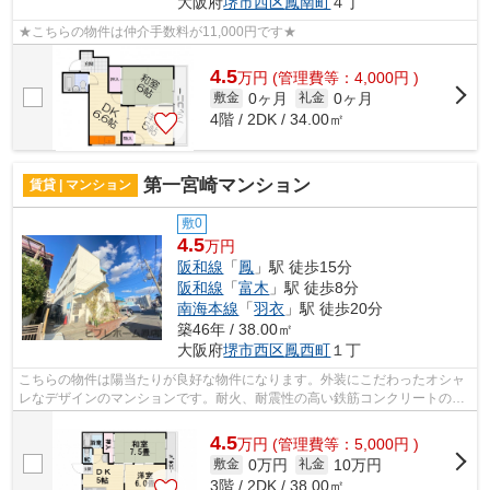
大阪府
堺市西区
鳳南町
４丁
★こちらの物件は仲介手数料が11,000円です★
4.5
万
円
(管理費等：4,000円 )
0ヶ月
0ヶ月
敷金
礼金
4階 / 2DK / 34.00㎡
第一宮崎マンション
賃貸 | マンション
敷0
4.5
万円
阪和線
「
鳳
」駅 徒歩15分
阪和線
「
富木
」駅 徒歩8分
南海本線
「
羽衣
」駅 徒歩20分
築46年 / 38.00㎡
大阪府
堺市西区
鳳西町
１丁
こちらの物件は陽当たりが良好な物件になります。外装にこだわったオシャ
レなデザインのマンションです。耐火、耐震性の高い鉄筋コンクリートの建
物。気になるイチオシ物件情報：「宮...
4.5
万
円
(管理費等：5,000円 )
0万円
10万円
敷金
礼金
3階 / 2DK / 38.00㎡