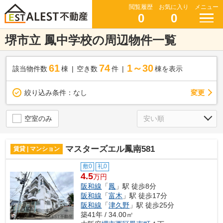
閲覧履歴
お気に入り
メニュー
0
0
堺市立 鳳中学校の周辺物件一覧
61
74
1～30
該当物件数
棟
空き数
件
棟を表示
変更
絞り込み条件：
なし
空室のみ
マスターズエル鳳南581
賃貸 | マンション
敷0
礼0
4.5
万円
阪和線
「
鳳
」駅 徒歩8分
阪和線
「
富木
」駅 徒歩17分
阪和線
「
津久野
」駅 徒歩25分
築41年 / 34.00㎡