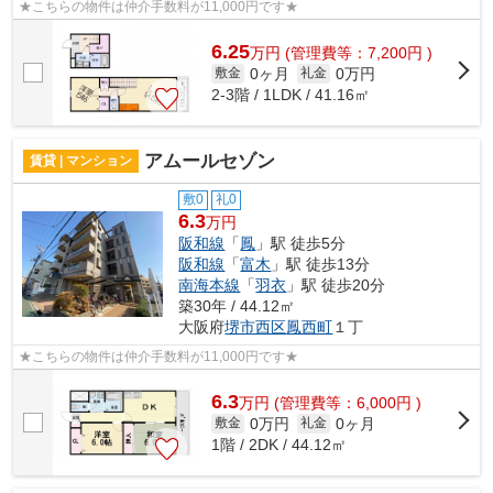
★こちらの物件は仲介手数料が11,000円です★
6.25
万
円
(管理費等：7,200円 )
0ヶ月
0万円
敷金
礼金
2-3階 / 1LDK / 41.16㎡
アムールセゾン
賃貸 | マンション
敷0
礼0
6.3
万円
阪和線
「
鳳
」駅 徒歩5分
阪和線
「
富木
」駅 徒歩13分
南海本線
「
羽衣
」駅 徒歩20分
築30年 / 44.12㎡
大阪府
堺市西区
鳳西町
１丁
★こちらの物件は仲介手数料が11,000円です★
6.3
万
円
(管理費等：6,000円 )
0万円
0ヶ月
敷金
礼金
1階 / 2DK / 44.12㎡