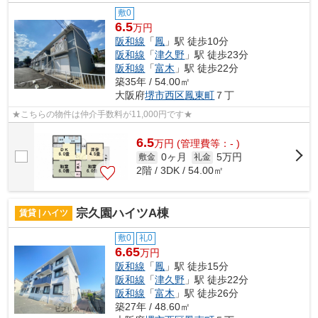
敷0
6.5
万円
阪和線
「
鳳
」駅 徒歩10分
阪和線
「
津久野
」駅 徒歩23分
阪和線
「
富木
」駅 徒歩22分
築35年 / 54.00㎡
大阪府
堺市西区
鳳東町
７丁
★こちらの物件は仲介手数料が11,000円です★
6.5
万
円
(管理費等：- )
0ヶ月
5万円
敷金
礼金
2階 / 3DK / 54.00㎡
宗久園ハイツA棟
賃貸 | ハイツ
敷0
礼0
6.65
万円
阪和線
「
鳳
」駅 徒歩15分
阪和線
「
津久野
」駅 徒歩22分
阪和線
「
富木
」駅 徒歩26分
築27年 / 48.60㎡