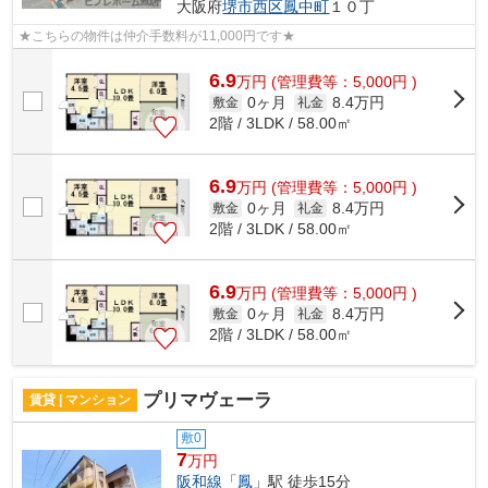
大阪府
堺市西区
鳳中町
１０丁
★こちらの物件は仲介手数料が11,000円です★
6.9
万
円
(管理費等：5,000円 )
0ヶ月
8.4万円
敷金
礼金
2階 / 3LDK / 58.00㎡
6.9
万
円
(管理費等：5,000円 )
0ヶ月
8.4万円
敷金
礼金
2階 / 3LDK / 58.00㎡
6.9
万
円
(管理費等：5,000円 )
0ヶ月
8.4万円
敷金
礼金
2階 / 3LDK / 58.00㎡
プリマヴェーラ
賃貸 | マンション
敷0
7
万円
阪和線
「
鳳
」駅 徒歩15分