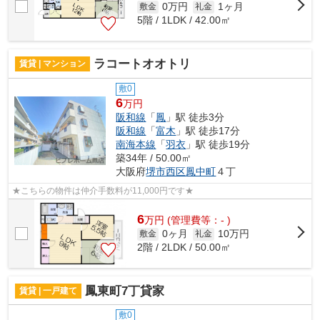
0万円
1ヶ月
敷金
礼金
5階 / 1LDK / 42.00㎡
ラコートオオトリ
賃貸 | マンション
敷0
6
万円
阪和線
「
鳳
」駅 徒歩3分
阪和線
「
富木
」駅 徒歩17分
南海本線
「
羽衣
」駅 徒歩19分
築34年 / 50.00㎡
大阪府
堺市西区
鳳中町
４丁
★こちらの物件は仲介手数料が11,000円です★
6
万
円
(管理費等：- )
0ヶ月
10万円
敷金
礼金
2階 / 2LDK / 50.00㎡
鳳東町7丁貸家
賃貸 | 一戸建て
敷0