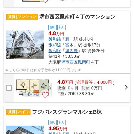
堺市西区鳳南町４丁のマンション
賃貸 | マンション
敷0
礼0
4.8
万円
阪和線
「
鳳
」駅 徒歩8分
阪和線
「
富木
」駅 徒歩17分
阪和線
「
津久野
」駅 徒歩25分
築41年 / 38.30㎡
大阪府
堺市西区
鳳南町
４丁
★こちらの物件は仲介手数料が11,000円です★
4.8
万
円
(管理費等：4,000円 )
0ヶ月
0万円
敷金
礼金
2階 / 2DK / 38.30㎡
フジパレスグランマルシェB棟
賃貸 | ハイツ
敷0
礼0
4.95
万円