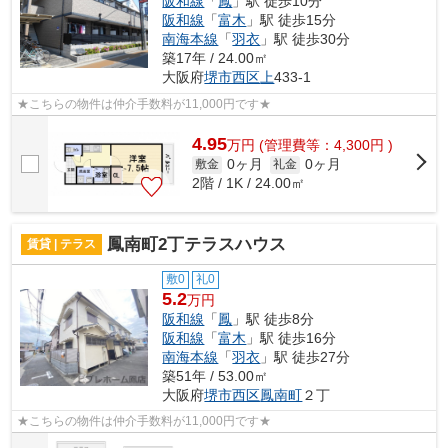
阪和線
「
鳳
」駅 徒歩10分
阪和線
「
富木
」駅 徒歩15分
南海本線
「
羽衣
」駅 徒歩30分
築17年 / 24.00㎡
大阪府
堺市西区
上
433-1
★こちらの物件は仲介手数料が11,000円です★
4.95
万
円
(管理費等：4,300円 )
0ヶ月
0ヶ月
敷金
礼金
2階 / 1K / 24.00㎡
鳳南町2丁テラスハウス
賃貸 | テラス
敷0
礼0
5.2
万円
阪和線
「
鳳
」駅 徒歩8分
阪和線
「
富木
」駅 徒歩16分
南海本線
「
羽衣
」駅 徒歩27分
築51年 / 53.00㎡
大阪府
堺市西区
鳳南町
２丁
★こちらの物件は仲介手数料が11,000円です★