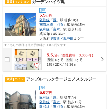
ガーデンハイツ鳳
賃貸 | マンション
敷0
5.5
万円
阪和線
「
鳳
」駅 徒歩10分
南海本線
「
羽衣
」駅 徒歩15分
阪和線
「
富木
」駅 徒歩15分
築37年 / 45.36㎡
大阪府
堺市西区
鳳中町
１０丁
★こちらの物件は仲介手数料が11,000円です★
5.5
万
円
(管理費等：3,000円 )
0ヶ月
1ヶ月
敷金
礼金
1階 / 2DK / 45.36㎡
アンプルールクラージュノスタルジー
賃貸 | ハイツ
敷0
5.6
万円
阪和線
「
鳳
」駅 徒歩7分
阪和線
「
富木
」駅 徒歩12分
阪和線
「
東羽衣
」駅 徒歩13分