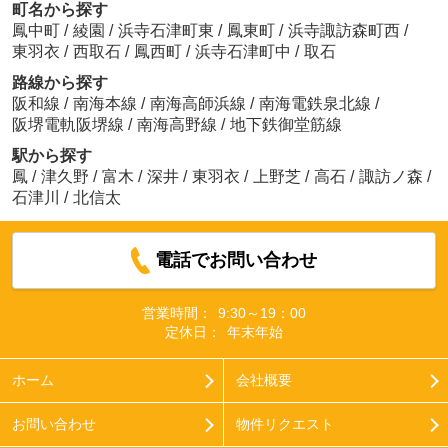
町名から探す
鳳中町
/
綾園
/
浜寺石津町東
/
鳳東町
/
浜寺諏訪森町西
/
東羽衣
/
西取石
/
鳳西町
/
浜寺石津町中
/
取石
路線から探す
阪和線
/
南海本線
/
南海高師浜線
/
南海電鉄泉北線
/
阪堺電軌阪堺線
/
南海高野線
/
地下鉄御堂筋線
駅から探す
鳳
/
津久野
/
富木
/
深井
/
東羽衣
/
上野芝
/
高石
/
諏訪ノ森
/
石津川
/
北信太
電話でお問い合わせ
営業時間：
9:30～19：00
定休日：
年末年始
ホーム
会社概要
お問い合わせ
物件リクエスト