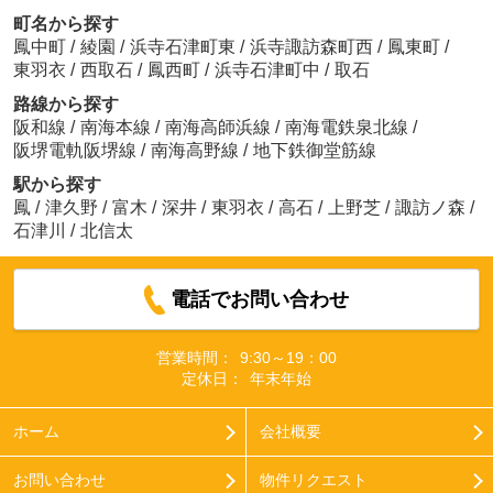
町名から探す
鳳中町
/
綾園
/
浜寺石津町東
/
浜寺諏訪森町西
/
鳳東町
/
東羽衣
/
西取石
/
鳳西町
/
浜寺石津町中
/
取石
路線から探す
阪和線
/
南海本線
/
南海高師浜線
/
南海電鉄泉北線
/
阪堺電軌阪堺線
/
南海高野線
/
地下鉄御堂筋線
駅から探す
鳳
/
津久野
/
富木
/
深井
/
東羽衣
/
高石
/
上野芝
/
諏訪ノ森
/
石津川
/
北信太
電話でお問い合わせ
営業時間：
9:30～19：00
定休日：
年末年始
ホーム
会社概要
お問い合わせ
物件リクエスト