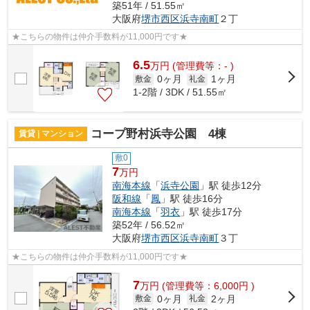
築51年 / 51.55㎡
大阪府
堺市西区
浜寺南町
２丁
★こちらの物件は仲介手数料が11,000円です★
6.5
万
円
(管理費等：- )
0ヶ月
1ヶ月
敷金
礼金
1-2階 / 3DK / 51.55㎡
コープ野村浜寺公園 4棟
賃貸 | マンション
敷0
7
万円
南海本線
「
浜寺公園
」駅 徒歩12分
阪和線
「
鳳
」駅 徒歩16分
南海本線
「
羽衣
」駅 徒歩17分
築52年 / 56.52㎡
大阪府
堺市西区
浜寺南町
３丁
★こちらの物件は仲介手数料が11,000円です★
7
万
円
(管理費等：6,000円 )
0ヶ月
2ヶ月
敷金
礼金