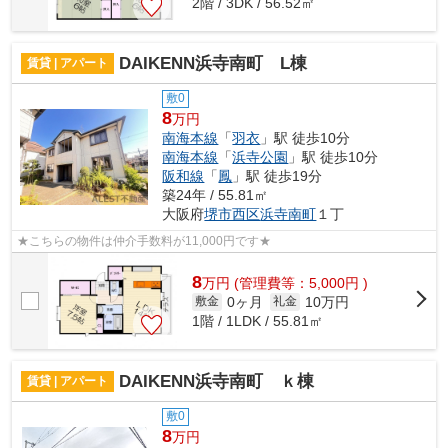
2階 / 3DK / 56.52㎡
DAIKENN浜寺南町 L棟
賃貸 | アパート
敷0
8
万円
南海本線
「
羽衣
」駅 徒歩10分
南海本線
「
浜寺公園
」駅 徒歩10分
阪和線
「
鳳
」駅 徒歩19分
築24年 / 55.81㎡
大阪府
堺市西区
浜寺南町
１丁
★こちらの物件は仲介手数料が11,000円です★
8
万
円
(管理費等：5,000円 )
0ヶ月
10万円
敷金
礼金
1階 / 1LDK / 55.81㎡
DAIKENN浜寺南町 ｋ棟
賃貸 | アパート
敷0
8
万円