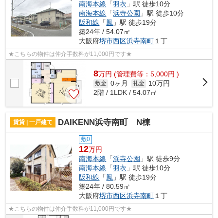
南海本線
「
羽衣
」駅 徒歩10分
南海本線
「
浜寺公園
」駅 徒歩10分
阪和線
「
鳳
」駅 徒歩19分
築24年 / 54.07㎡
大阪府
堺市西区
浜寺南町
１丁
★こちらの物件は仲介手数料が11,000円です★
8
万
円
(管理費等：5,000円 )
0ヶ月
10万円
敷金
礼金
2階 / 1LDK / 54.07㎡
DAIKENN浜寺南町 N棟
賃貸 | 一戸建て
敷0
12
万円
南海本線
「
浜寺公園
」駅 徒歩9分
南海本線
「
羽衣
」駅 徒歩10分
阪和線
「
鳳
」駅 徒歩19分
築24年 / 80.59㎡
大阪府
堺市西区
浜寺南町
１丁
★こちらの物件は仲介手数料が11,000円です★