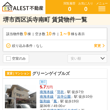
閲覧履歴
お気に入り
メニュー
0
0
堺市西区浜寺南町 賃貸物件一覧
9
10
1～9
該当物件数
棟
空き数
件
棟を表示
変更
絞り込み条件：
なし
空室のみ
グリーンゲイブルズ
賃貸 | マンション
敷0
5.7
万円
南海本線
「
羽衣
」駅 徒歩7分
南海本線
「
浜寺公園
」駅 徒歩10分
阪和線
「
鳳
」駅 徒歩19分
築36年 / 49.00㎡