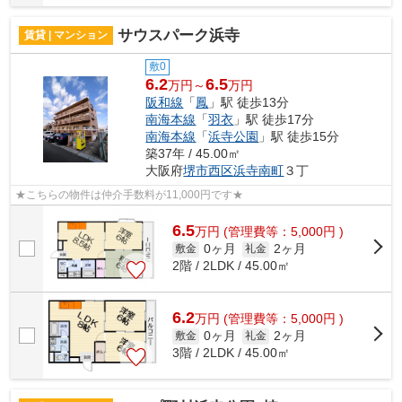
サウスパーク浜寺
賃貸 | マンション
敷0
6.2
6.5
万円～
万円
阪和線
「
鳳
」駅 徒歩13分
南海本線
「
羽衣
」駅 徒歩17分
南海本線
「
浜寺公園
」駅 徒歩15分
築37年 / 45.00㎡
大阪府
堺市西区
浜寺南町
３丁
★こちらの物件は仲介手数料が11,000円です★
6.5
万
円
(管理費等：5,000円 )
0ヶ月
2ヶ月
敷金
礼金
2階 / 2LDK / 45.00㎡
6.2
万
円
(管理費等：5,000円 )
0ヶ月
2ヶ月
敷金
礼金
3階 / 2LDK / 45.00㎡