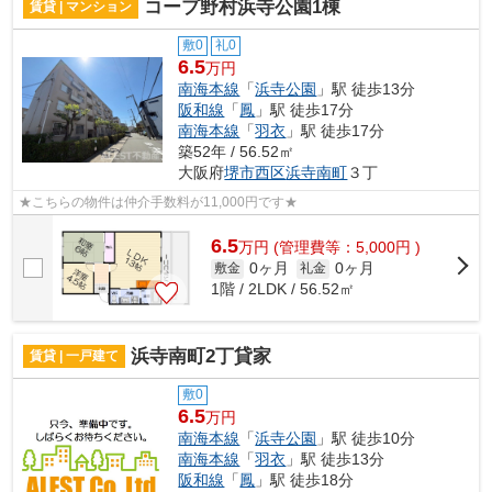
コープ野村浜寺公園1棟
賃貸 | マンション
敷0
礼0
6.5
万円
南海本線
「
浜寺公園
」駅 徒歩13分
阪和線
「
鳳
」駅 徒歩17分
南海本線
「
羽衣
」駅 徒歩17分
築52年 / 56.52㎡
大阪府
堺市西区
浜寺南町
３丁
★こちらの物件は仲介手数料が11,000円です★
6.5
万
円
(管理費等：5,000円 )
0ヶ月
0ヶ月
敷金
礼金
1階 / 2LDK / 56.52㎡
浜寺南町2丁貸家
賃貸 | 一戸建て
敷0
6.5
万円
南海本線
「
浜寺公園
」駅 徒歩10分
南海本線
「
羽衣
」駅 徒歩13分
阪和線
「
鳳
」駅 徒歩18分