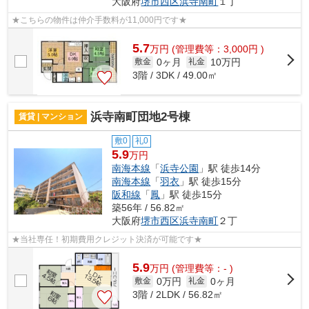
大阪府
堺市西区
浜寺南町
１丁
★こちらの物件は仲介手数料が11,000円です★
5.7
万
円
(管理費等：3,000円 )
0ヶ月
10万円
敷金
礼金
3階 / 3DK / 49.00㎡
浜寺南町団地2号棟
賃貸 | マンション
敷0
礼0
5.9
万円
南海本線
「
浜寺公園
」駅 徒歩14分
南海本線
「
羽衣
」駅 徒歩15分
阪和線
「
鳳
」駅 徒歩15分
築56年 / 56.82㎡
大阪府
堺市西区
浜寺南町
２丁
★当社専任！初期費用クレジット決済が可能です★
5.9
万
円
(管理費等：- )
0万円
0ヶ月
敷金
礼金
3階 / 2LDK / 56.82㎡