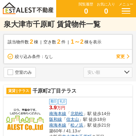
閲覧履歴
お気に入り
メニュー
0
0
泉大津市千原町 賃貸物件一覧
2
2
1～2
該当物件数
棟
空き数
件
棟を表示
変更
絞り込み条件：
なし
空室のみ
千原町2丁目テラス
賃貸 | テラス
敷0
礼0
3.9
万円
南海本線
「
北助松
」駅 徒歩14分
阪和線
「
信太山
」駅 徒歩18分
南海本線
「
松ノ浜
」駅 徒歩21分
築60年 / 41.13㎡