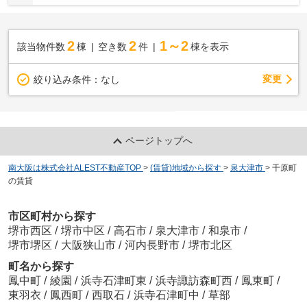
2
2
1～2
該当物件数
棟
空き数
件
棟を表示
変更
絞り込み条件：
なし
ページトップへ
南大阪は株式会社ALEST不動産TOP
>
(賃貸)地域から探す
>
泉大津市
>
千原町
の賃貸
市区町村から探す
堺市西区
/
堺市中区
/
高石市
/
泉大津市
/
和泉市
/
堺市堺区
/
大阪狭山市
/
河内長野市
/
堺市北区
町名から探す
鳳中町
/
綾園
/
浜寺石津町東
/
浜寺諏訪森町西
/
鳳東町
/
東羽衣
/
鳳西町
/
西取石
/
浜寺石津町中
/
草部