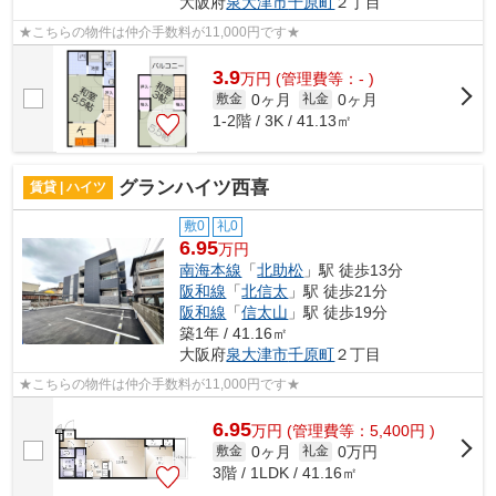
大阪府
泉大津市
千原町
２丁目
★こちらの物件は仲介手数料が11,000円です★
3.9
万
円
(管理費等：- )
0ヶ月
0ヶ月
敷金
礼金
1-2階 / 3K / 41.13㎡
グランハイツ西喜
賃貸 | ハイツ
敷0
礼0
6.95
万円
南海本線
「
北助松
」駅 徒歩13分
阪和線
「
北信太
」駅 徒歩21分
阪和線
「
信太山
」駅 徒歩19分
築1年 / 41.16㎡
大阪府
泉大津市
千原町
２丁目
★こちらの物件は仲介手数料が11,000円です★
6.95
万
円
(管理費等：5,400円 )
0ヶ月
0万円
敷金
礼金
3階 / 1LDK / 41.16㎡