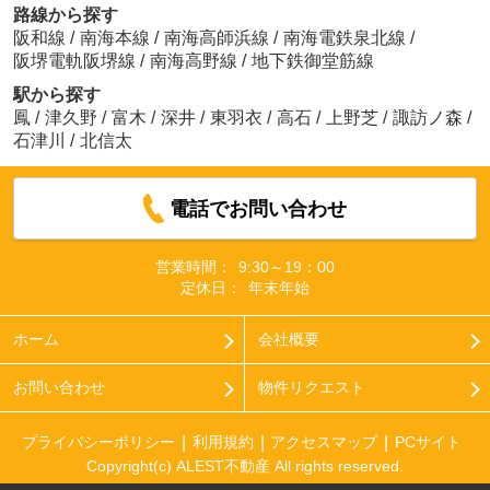
路線から探す
阪和線
/
南海本線
/
南海高師浜線
/
南海電鉄泉北線
/
阪堺電軌阪堺線
/
南海高野線
/
地下鉄御堂筋線
駅から探す
鳳
/
津久野
/
富木
/
深井
/
東羽衣
/
高石
/
上野芝
/
諏訪ノ森
/
石津川
/
北信太
電話でお問い合わせ
営業時間：
9:30～19：00
定休日：
年末年始
ホーム
会社概要
お問い合わせ
物件リクエスト
プライバシーポリシー
利用規約
アクセスマップ
PCサイト
Copyright(c) ALEST不動産 All rights reserved.