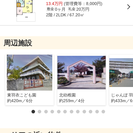
13.4万円
(管理費等：8,000円)
0ヶ月
20万円
敷金
礼金
2階
67.20㎡
2LDK
周辺施設
東羽衣こども園
北幼稚園
じゃんぼ 
約420m／6分
約259m／4分
約433m／