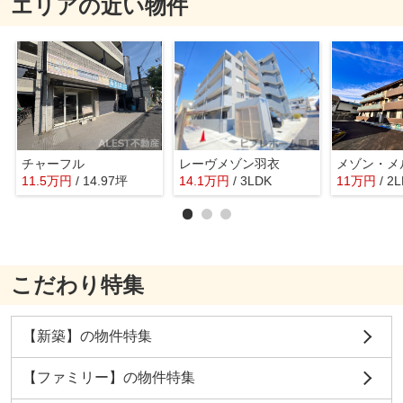
エリアの近い物件
チャーフル
レーヴメゾン羽衣
メゾン・メ
11.5
万
円
/ 14.97坪
14.1
万
円
/ 3LDK
11
万
円
/ 2
こだわり特集
【新築】の物件特集
【ファミリー】の物件特集