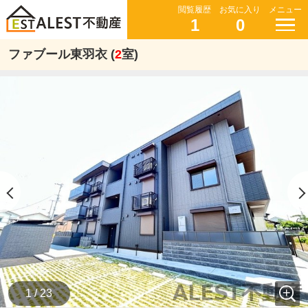
閲覧履歴
お気に入り
メニュー
1
0
ファブール東羽衣 (
2
室)
1 / 23