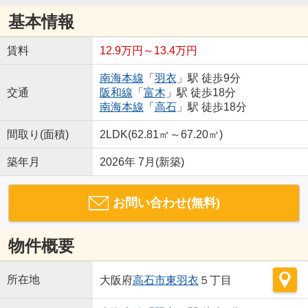
基本情報
賃料
12.9万円～13.4万円
南海本線
「
羽衣
」駅 徒歩9分
交通
阪和線
「
富木
」駅 徒歩18分
南海本線
「
高石
」駅 徒歩18分
間取り(面積)
2LDK(62.81㎡～67.20㎡)
築年月
2026年 7月(新築)
お問い合わせ(無料)
物件概要
所在地
大阪府
高石市
東羽衣
５丁目