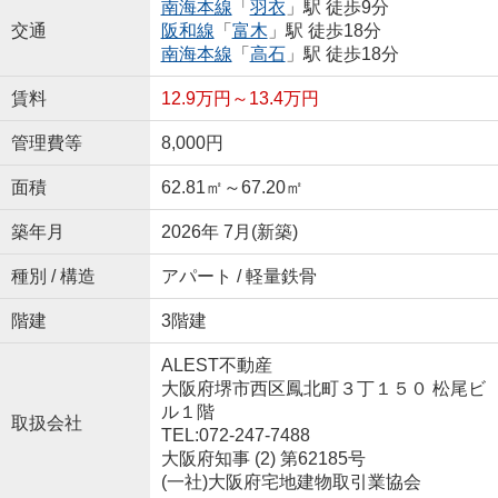
南海本線
「
羽衣
」駅 徒歩9分
交通
阪和線
「
富木
」駅 徒歩18分
南海本線
「
高石
」駅 徒歩18分
賃料
12.9万円～13.4万円
管理費等
8,000円
面積
62.81㎡～67.20㎡
築年月
2026年 7月(新築)
種別 / 構造
アパート / 軽量鉄骨
階建
3階建
ALEST不動産
大阪府堺市西区鳳北町３丁１５０ 松尾ビ
ル１階
取扱会社
TEL:072-247-7488
大阪府知事 (2) 第62185号
(一社)大阪府宅地建物取引業協会