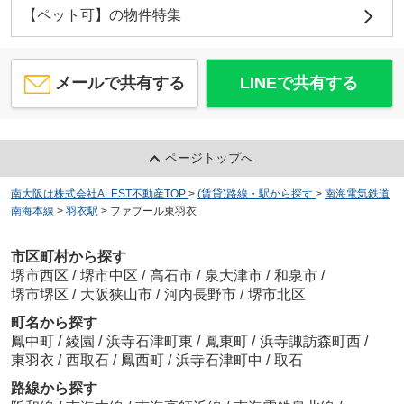
【ペット可】の物件特集
メールで共有する
LINEで共有する
ページトップへ
南大阪は株式会社ALEST不動産TOP
>
(賃貸)路線・駅から探す
>
南海電気鉄道
南海本線
>
羽衣駅
>
ファブール東羽衣
市区町村から探す
堺市西区
/
堺市中区
/
高石市
/
泉大津市
/
和泉市
/
堺市堺区
/
大阪狭山市
/
河内長野市
/
堺市北区
町名から探す
鳳中町
/
綾園
/
浜寺石津町東
/
鳳東町
/
浜寺諏訪森町西
/
東羽衣
/
西取石
/
鳳西町
/
浜寺石津町中
/
取石
路線から探す