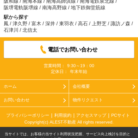
阪和線
/
南海本線
/
南海高師浜線
/
南海電鉄泉北線
/
阪堺電軌阪堺線
/
南海高野線
/
地下鉄御堂筋線
駅から探す
鳳
/
津久野
/
富木
/
深井
/
東羽衣
/
高石
/
上野芝
/
諏訪ノ森
/
石津川
/
北信太
電話でお問い合わせ
営業時間：
9:30～19：00
定休日：
年末年始
ホーム
会社概要
お問い合わせ
物件リクエスト
プライバシーポリシー
利用規約
アクセスマップ
PCサイト
Copyright(c) ALEST不動産 All rights reserved.
当サイトでは、お客様の当サイト利用状況把握、サービス向上検討を目的と