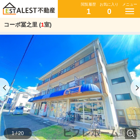
閲覧履歴
お気に入り
メニュー
1
0
コーポ冨之里 (
1
室)
1 / 20