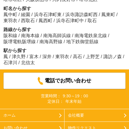
町名から探す
鳳中町
/
綾園
/
浜寺石津町東
/
浜寺諏訪森町西
/
鳳東町
/
東羽衣
/
西取石
/
鳳西町
/
浜寺石津町中
/
取石
路線から探す
阪和線
/
南海本線
/
南海高師浜線
/
南海電鉄泉北線
/
阪堺電軌阪堺線
/
南海高野線
/
地下鉄御堂筋線
駅から探す
鳳
/
津久野
/
富木
/
深井
/
東羽衣
/
高石
/
上野芝
/
諏訪ノ森
/
石津川
/
北信太
電話でお問い合わせ
営業時間：
9:30～19：00
定休日：
年末年始
ホーム
会社概要
お問い合わせ
物件リクエスト