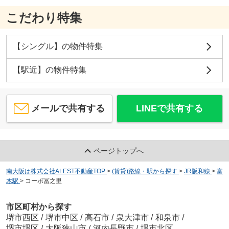
こだわり特集
【シングル】の物件特集
【駅近】の物件特集
メールで共有する
LINEで共有する
ページトップへ
南大阪は株式会社ALEST不動産TOP
>
(賃貸)路線・駅から探す
>
JR阪和線
>
富
木駅
>
コーポ冨之里
市区町村から探す
堺市西区
/
堺市中区
/
高石市
/
泉大津市
/
和泉市
/
堺市堺区
/
大阪狭山市
/
河内長野市
/
堺市北区