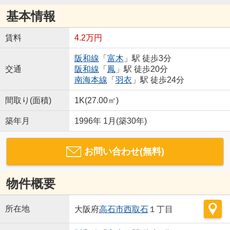
基本情報
賃料
4.2万円
阪和線
「
富木
」駅 徒歩3分
交通
阪和線
「
鳳
」駅 徒歩20分
南海本線
「
羽衣
」駅 徒歩24分
間取り(面積)
1K(27.00㎡)
築年月
1996年 1月(築30年)
お問い合わせ(無料)
物件概要
所在地
大阪府
高石市
西取石
１丁目