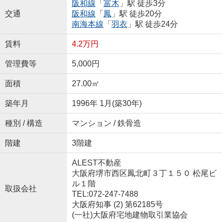
阪和線
「
富木
」駅 徒歩3分
交通
阪和線
「
鳳
」駅 徒歩20分
南海本線
「
羽衣
」駅 徒歩24分
賃料
4.2万円
管理費等
5,000円
面積
27.00㎡
築年月
1996年 1月(築30年)
種別 / 構造
マンション / 鉄骨造
階建
3階建
ALEST不動産
大阪府堺市西区鳳北町３丁１５０ 松尾ビ
ル１階
取扱会社
TEL:072-247-7488
大阪府知事 (2) 第62185号
(一社)大阪府宅地建物取引業協会