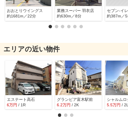
おおとりウイングス
業務スーパー 羽衣店
約1681m／22分
約630m／8分
約387m／
エリアの近い物件
エステート高石
グランピア富木駅前
シャルムロ
6
万
円
/ 1R
6.2
万
円
/ 2K
5.5
万
円
/ 2