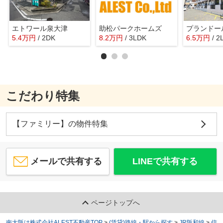
エトワール泉大津
助松パークホームズ
プランドー
5.4
万
円
/ 2DK
8.2
万
円
/ 3LDK
6.5
万
円
/ 2
こだわり特集
【ファミリー】の物件特集
メールで共有する
LINEで共有する
ページトップへ
南大阪は株式会社ALEST不動産TOP
>
(賃貸)路線・駅から探す
>
JR阪和線
>
信