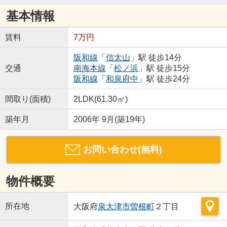
基本情報
賃料
7万円
阪和線
「
信太山
」駅 徒歩14分
交通
南海本線
「
松ノ浜
」駅 徒歩15分
阪和線
「
和泉府中
」駅 徒歩24分
間取り(面積)
2LDK(61.30㎡)
築年月
2006年 9月(築19年)
お問い合わせ(無料)
物件概要
所在地
大阪府
泉大津市
曽根町
２丁目