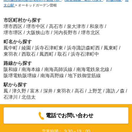
太山駅
>
オーキッドガーデン曽根
市区町村から探す
堺市西区
/
堺市中区
/
高石市
/
泉大津市
/
和泉市
/
堺市堺区
/
大阪狭山市
/
河内長野市
/
堺市北区
町名から探す
鳳中町
/
綾園
/
浜寺石津町東
/
浜寺諏訪森町西
/
鳳東町
/
東羽衣
/
西取石
/
鳳西町
/
取石
/
浜寺石津町中
路線から探す
阪和線
/
南海本線
/
南海高師浜線
/
南海電鉄泉北線
/
阪堺電軌阪堺線
/
南海高野線
/
地下鉄御堂筋線
駅から探す
鳳
/
津久野
/
富木
/
深井
/
東羽衣
/
高石
/
上野芝
/
諏訪ノ森
/
石津川
/
北信太
電話でお問い合わせ
営業時間：
9:30～19：00