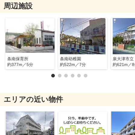
周辺施設
条南保育所
条南幼稚園
泉大津市立
約377m／5分
約522m／7分
約621m／
エリアの近い物件