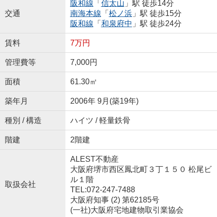
阪和線
「
信太山
」駅 徒歩14分
交通
南海本線
「
松ノ浜
」駅 徒歩15分
阪和線
「
和泉府中
」駅 徒歩24分
賃料
7万円
管理費等
7,000円
面積
61.30㎡
築年月
2006年 9月(築19年)
種別 / 構造
ハイツ / 軽量鉄骨
階建
2階建
ALEST不動産
大阪府堺市西区鳳北町３丁１５０ 松尾ビ
ル１階
取扱会社
TEL:072-247-7488
大阪府知事 (2) 第62185号
(一社)大阪府宅地建物取引業協会