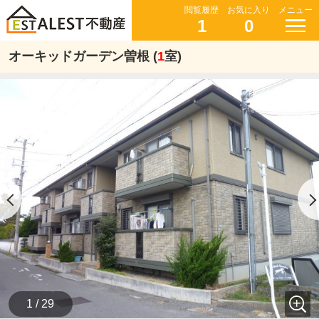
閲覧履歴
お気に入り
メニュー
1
0
オーキッドガーデン曽根 (
1
室)
1 / 29