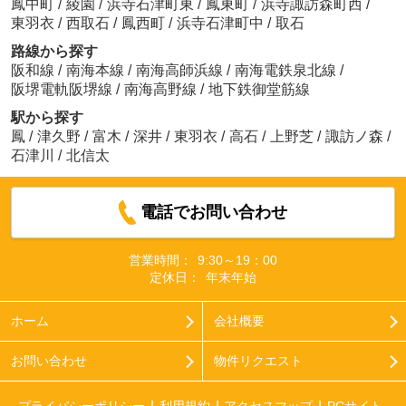
鳳中町
/
綾園
/
浜寺石津町東
/
鳳東町
/
浜寺諏訪森町西
/
東羽衣
/
西取石
/
鳳西町
/
浜寺石津町中
/
取石
路線から探す
阪和線
/
南海本線
/
南海高師浜線
/
南海電鉄泉北線
/
阪堺電軌阪堺線
/
南海高野線
/
地下鉄御堂筋線
駅から探す
鳳
/
津久野
/
富木
/
深井
/
東羽衣
/
高石
/
上野芝
/
諏訪ノ森
/
石津川
/
北信太
電話でお問い合わせ
営業時間：
9:30～19：00
定休日：
年末年始
ホーム
会社概要
お問い合わせ
物件リクエスト