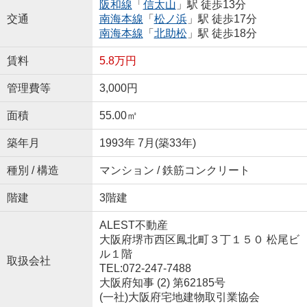
阪和線
「
信太山
」駅 徒歩13分
交通
南海本線
「
松ノ浜
」駅 徒歩17分
南海本線
「
北助松
」駅 徒歩18分
賃料
5.8万円
管理費等
3,000円
面積
55.00㎡
築年月
1993年 7月(築33年)
種別 / 構造
マンション / 鉄筋コンクリート
階建
3階建
ALEST不動産
大阪府堺市西区鳳北町３丁１５０ 松尾ビ
ル１階
取扱会社
TEL:072-247-7488
大阪府知事 (2) 第62185号
(一社)大阪府宅地建物取引業協会