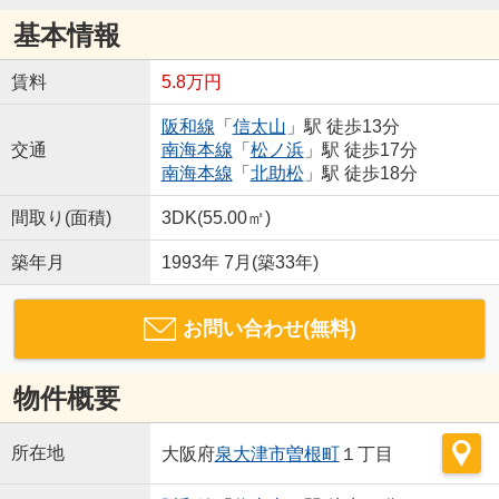
基本情報
賃料
5.8万円
阪和線
「
信太山
」駅 徒歩13分
交通
南海本線
「
松ノ浜
」駅 徒歩17分
南海本線
「
北助松
」駅 徒歩18分
間取り(面積)
3DK(55.00㎡)
築年月
1993年 7月(築33年)
お問い合わせ(無料)
物件概要
所在地
大阪府
泉大津市
曽根町
１丁目