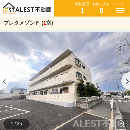
閲覧履歴
お気に入り
メニュー
1
0
プレタメゾンＦ (
1
室)
1 / 25