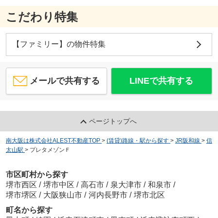
こだわり特集
【ファミリー】の物件特集
メールで共有する
LINEで共有する
ページトップへ
南大阪は株式会社ALEST不動産TOP
>
(賃貸)路線・駅から探す
>
JR阪和線
>
信
太山駅
>
プレタメゾンＦ
市区町村から探す
堺市西区
/
堺市中区
/
高石市
/
泉大津市
/
和泉市
/
堺市堺区
/
大阪狭山市
/
河内長野市
/
堺市北区
町名から探す