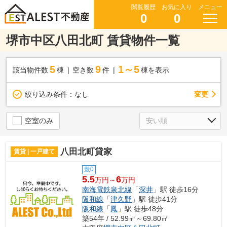
閲覧履歴
お気に入り
メニュー
0
0
堺市中区八田北町 賃貸物件一覧
5
9
1～5
該当物件数
棟
空き数
件
棟を表示
変更
絞り込み条件：
なし
空室のみ
八田北町貸家
賃貸 | 一戸建て
敷0
5.5
6
万円～
万円
南海電鉄泉北線
「
深井
」駅 徒歩16分
阪和線
「
津久野
」駅 徒歩41分
阪和線
「
鳳
」駅 徒歩48分
築54年 / 52.99㎡～69.80㎡