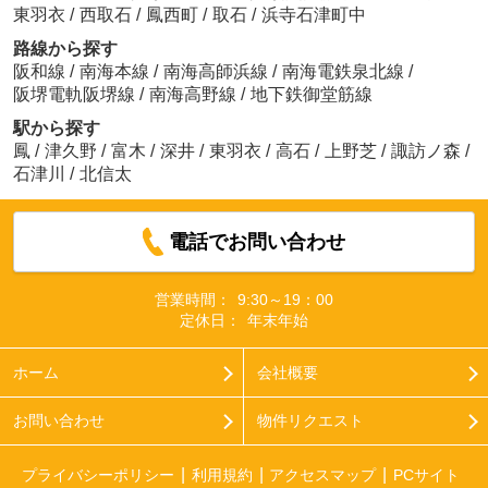
東羽衣
/
西取石
/
鳳西町
/
取石
/
浜寺石津町中
路線から探す
阪和線
/
南海本線
/
南海高師浜線
/
南海電鉄泉北線
/
阪堺電軌阪堺線
/
南海高野線
/
地下鉄御堂筋線
駅から探す
鳳
/
津久野
/
富木
/
深井
/
東羽衣
/
高石
/
上野芝
/
諏訪ノ森
/
石津川
/
北信太
電話でお問い合わせ
営業時間：
9:30～19：00
定休日：
年末年始
ホーム
会社概要
お問い合わせ
物件リクエスト
プライバシーポリシー
利用規約
アクセスマップ
PCサイト