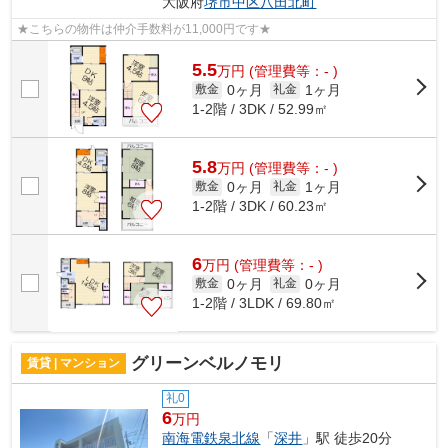
大阪府
堺市中区
八田北町
★こちらの物件は仲介手数料が11,000円です★
5.5
万
円
(管理費等：- )
0ヶ月
1ヶ月
敷金
礼金
1-2階 / 3DK / 52.99㎡
5.8
万
円
(管理費等：- )
0ヶ月
1ヶ月
敷金
礼金
1-2階 / 3DK / 60.23㎡
6
万
円
(管理費等：- )
0ヶ月
0ヶ月
敷金
礼金
1-2階 / 3LDK / 69.80㎡
グリーンベルノモリ
賃貸 | マンション
礼0
6
万円
南海電鉄泉北線
「
深井
」駅 徒歩20分