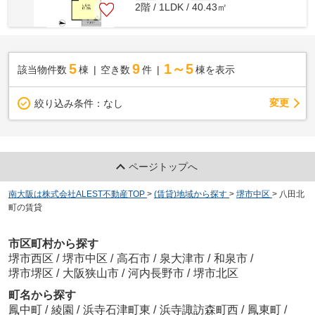
2階 / 1LDK / 40.43㎡
5
9
1～5
該当物件数
棟
空き数
件
棟を表示
変更
絞り込み条件：
なし
ページトップへ
南大阪は株式会社ALEST不動産TOP
>
(賃貸)地域から探す
>
堺市中区
>
八田北
町の賃貸
市区町村から探す
堺市西区
/
堺市中区
/
高石市
/
泉大津市
/
和泉市
/
堺市堺区
/
大阪狭山市
/
河内長野市
/
堺市北区
町名から探す
鳳中町
/
綾園
/
浜寺石津町東
/
浜寺諏訪森町西
/
鳳東町
/