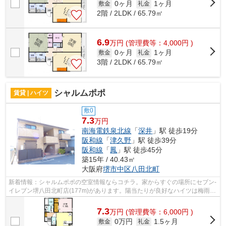
0ヶ月
1ヶ月
敷金
礼金
2階 / 2LDK / 65.79㎡
6.9
万
円
(管理費等：4,000円 )
0ヶ月
1ヶ月
敷金
礼金
3階 / 2LDK / 65.79㎡
シャルムポポ
賃貸 | ハイツ
敷0
7.3
万円
南海電鉄泉北線
「
深井
」駅 徒歩19分
阪和線
「
津久野
」駅 徒歩39分
阪和線
「
鳳
」駅 徒歩45分
築15年 / 40.43㎡
大阪府
堺市中区
八田北町
新着情報：シャルムポポの空室情報ならコチラ。家からすぐの場所にセブン-
イレブン堺八田北町店(177m)があります。陽当たりが良好なハイツは梅雨時
期の湿気もたまりにくい条件となって...
7.3
万
円
(管理費等：6,000円 )
0万円
1.5ヶ月
敷金
礼金