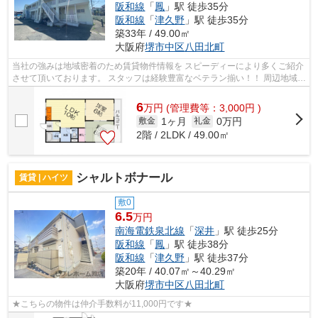
阪和線
「
鳳
」駅 徒歩35分
阪和線
「
津久野
」駅 徒歩35分
築33年 / 49.00㎡
大阪府
堺市中区
八田北町
当社の強みは地域密着のため賃貸物件情報を スピーディーにより多くご紹介
させて頂いております。 スタッフは経験豊富なベテラン揃い！！ 周辺地域の
治安や環境など何でもお答いたし...
6
万
円
(管理費等：3,000円 )
1ヶ月
0万円
敷金
礼金
2階 / 2LDK / 49.00㎡
シャルトボナール
賃貸 | ハイツ
敷0
6.5
万円
南海電鉄泉北線
「
深井
」駅 徒歩25分
阪和線
「
鳳
」駅 徒歩38分
阪和線
「
津久野
」駅 徒歩37分
築20年 / 40.07㎡～40.29㎡
大阪府
堺市中区
八田北町
★こちらの物件は仲介手数料が11,000円です★