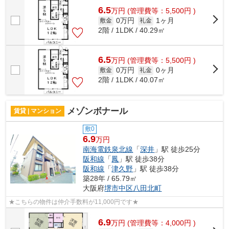
6.5
万
円
(管理費等：5,500円 )
0万円
1ヶ月
敷金
礼金
2階 / 1LDK / 40.29㎡
6.5
万
円
(管理費等：5,500円 )
0万円
0ヶ月
敷金
礼金
2階 / 1LDK / 40.07㎡
メゾンボナール
賃貸 | マンション
敷0
6.9
万円
南海電鉄泉北線
「
深井
」駅 徒歩25分
阪和線
「
鳳
」駅 徒歩38分
阪和線
「
津久野
」駅 徒歩38分
築28年 / 65.79㎡
大阪府
堺市中区
八田北町
★こちらの物件は仲介手数料が11,000円です★
6.9
万
円
(管理費等：4,000円 )