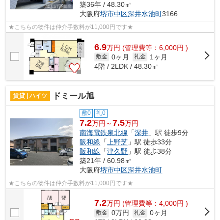
築36年 / 48.30㎡
大阪府
堺市中区
深井水池町
3166
★こちらの物件は仲介手数料が11,000円です★
6.9
万
円
(管理費等：6,000円 )
0ヶ月
1ヶ月
敷金
礼金
4階 / 2LDK / 48.30㎡
ドミール旭
賃貸 | ハイツ
敷0
礼0
7.2
7.5
万円～
万円
南海電鉄泉北線
「
深井
」駅 徒歩9分
阪和線
「
上野芝
」駅 徒歩33分
阪和線
「
津久野
」駅 徒歩38分
築21年 / 60.98㎡
大阪府
堺市中区
深井水池町
★こちらの物件は仲介手数料が11,000円です★
7.2
万
円
(管理費等：4,000円 )
0万円
0ヶ月
敷金
礼金