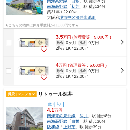
南海高野線
「
白鷺
」駅 徒歩30分
南海高野線
「
初芝
」駅 徒歩34分
築31年 / 22.00㎡
大阪府
堺市中区
深井水池町
★こちらの物件は仲介手数料が11,000円です★
3.5
万
円
(管理費等：5,000円 )
0ヶ月
0万円
敷金
礼金
2階 / 1K / 22.00㎡
4
万
円
(管理費等：5,000円 )
0ヶ月
0万円
敷金
礼金
2階 / 1K / 22.00㎡
リトゥール深井
賃貸 | マンション
敷0
礼0
4.1
万円
南海電鉄泉北線
「
深井
」駅 徒歩8分
南海高野線
「
白鷺
」駅 徒歩30分
阪和線
「
上野芝
」駅 徒歩39分