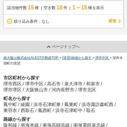
15
18
1～15
該当物件数
棟
空き数
件
棟を表示
変更
絞り込み条件：
なし
ページトップへ
南大阪は株式会社ALEST不動産TOP
>
(賃貸)地域から探す
>
堺市中区
>
深井水
池町の賃貸
市区町村から探す
堺市西区
/
堺市中区
/
高石市
/
泉大津市
/
和泉市
/
堺市堺区
/
大阪狭山市
/
河内長野市
/
堺市北区
町名から探す
鳳中町
/
綾園
/
浜寺石津町東
/
鳳東町
/
浜寺諏訪森町西
/
東羽衣
/
西取石
/
鳳西町
/
浜寺石津町中
/
取石
路線から探す
阪和線
/
南海本線
/
南海高師浜線
/
南海電鉄泉北線
/