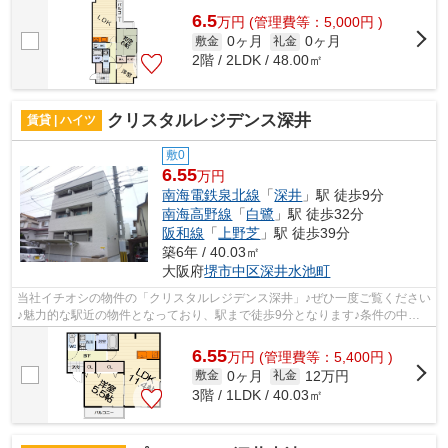
6.5
万
円
(管理費等：5,000円 )
0ヶ月
0ヶ月
敷金
礼金
2階 / 2LDK / 48.00㎡
クリスタルレジデンス深井
賃貸 | ハイツ
敷0
6.55
万円
南海電鉄泉北線
「
深井
」駅 徒歩9分
南海高野線
「
白鷺
」駅 徒歩32分
阪和線
「
上野芝
」駅 徒歩39分
築6年 / 40.03㎡
大阪府
堺市中区
深井水池町
当社イチオシの物件の「クリスタルレジデンス深井」♪ぜひ一度ご覧ください
♪魅力的な駅近の物件となっており、駅まで徒歩9分となります♪条件の中か
らご希望の物件が見つからない場合は...
6.55
万
円
(管理費等：5,400円 )
0ヶ月
12万円
敷金
礼金
3階 / 1LDK / 40.03㎡