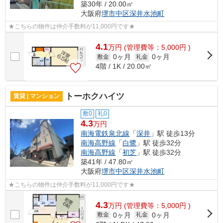
築30年 / 20.00㎡
大阪府
堺市中区
深井水池町
★こちらの物件は仲介手数料が11,000円です★
4.1
万
円
(管理費等：5,000円 )
0ヶ月
0ヶ月
敷金
礼金
4階 / 1K / 20.00㎡
トーホクハイツ
賃貸 | マンション
敷0
礼0
4.3
万円
南海電鉄泉北線
「
深井
」駅 徒歩13分
南海高野線
「
白鷺
」駅 徒歩32分
南海高野線
「
初芝
」駅 徒歩32分
築41年 / 47.80㎡
大阪府
堺市中区
深井水池町
★こちらの物件は仲介手数料が11,000円です★
4.3
万
円
(管理費等：5,000円 )
0ヶ月
0ヶ月
敷金
礼金