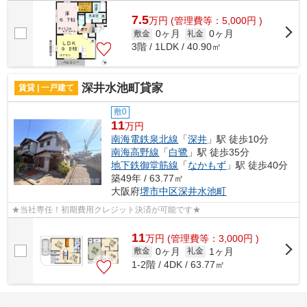
7.5
万
円
(管理費等：5,000円 )
0ヶ月
0ヶ月
敷金
礼金
3階 / 1LDK / 40.90㎡
深井水池町貸家
賃貸 | 一戸建て
敷0
11
万円
南海電鉄泉北線
「
深井
」駅 徒歩10分
南海高野線
「
白鷺
」駅 徒歩35分
地下鉄御堂筋線
「
なかもず
」駅 徒歩40分
築49年 / 63.77㎡
大阪府
堺市中区
深井水池町
★当社専任！初期費用クレジット決済が可能です★
11
万
円
(管理費等：3,000円 )
0ヶ月
1ヶ月
敷金
礼金
1-2階 / 4DK / 63.77㎡