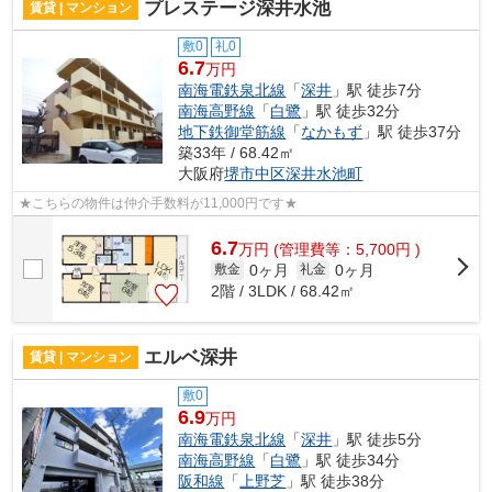
プレステージ深井水池
賃貸 | マンション
敷0
礼0
6.7
万円
南海電鉄泉北線
「
深井
」駅 徒歩7分
南海高野線
「
白鷺
」駅 徒歩32分
地下鉄御堂筋線
「
なかもず
」駅 徒歩37分
築33年 / 68.42㎡
大阪府
堺市中区
深井水池町
★こちらの物件は仲介手数料が11,000円です★
6.7
万
円
(管理費等：5,700円 )
0ヶ月
0ヶ月
敷金
礼金
2階 / 3LDK / 68.42㎡
エルベ深井
賃貸 | マンション
敷0
6.9
万円
南海電鉄泉北線
「
深井
」駅 徒歩5分
南海高野線
「
白鷺
」駅 徒歩34分
阪和線
「
上野芝
」駅 徒歩38分