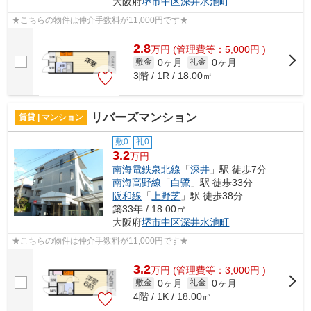
大阪府
堺市中区
深井水池町
★こちらの物件は仲介手数料が11,000円です★
2.8
万
円
(管理費等：5,000円 )
0ヶ月
0ヶ月
敷金
礼金
3階 / 1R / 18.00㎡
リバーズマンション
賃貸 | マンション
敷0
礼0
3.2
万円
南海電鉄泉北線
「
深井
」駅 徒歩7分
南海高野線
「
白鷺
」駅 徒歩33分
阪和線
「
上野芝
」駅 徒歩38分
築33年 / 18.00㎡
大阪府
堺市中区
深井水池町
★こちらの物件は仲介手数料が11,000円です★
3.2
万
円
(管理費等：3,000円 )
0ヶ月
0ヶ月
敷金
礼金
4階 / 1K / 18.00㎡