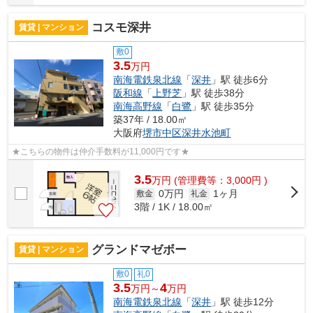
コスモ深井
賃貸 | マンション
敷0
3.5
万円
南海電鉄泉北線
「
深井
」駅 徒歩6分
阪和線
「
上野芝
」駅 徒歩38分
南海高野線
「
白鷺
」駅 徒歩35分
築37年 / 18.00㎡
大阪府
堺市中区
深井水池町
★こちらの物件は仲介手数料が11,000円です★
3.5
万
円
(管理費等：3,000円 )
0万円
1ヶ月
敷金
礼金
3階 / 1K / 18.00㎡
グランドマゼボー
賃貸 | マンション
敷0
礼0
3.5
4
万円～
万円
南海電鉄泉北線
「
深井
」駅 徒歩12分