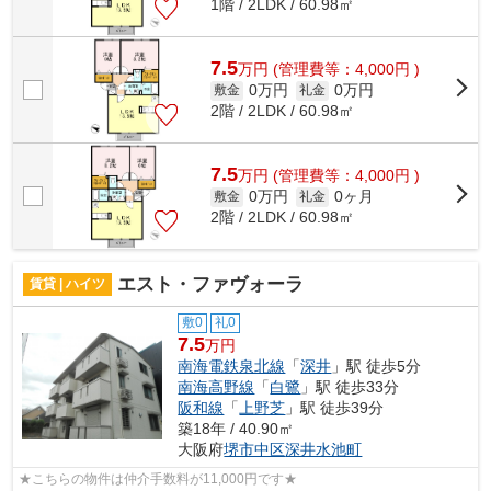
1階 / 2LDK / 60.98㎡
7.5
万
円
(管理費等：4,000円 )
0万円
0万円
敷金
礼金
2階 / 2LDK / 60.98㎡
7.5
万
円
(管理費等：4,000円 )
0万円
0ヶ月
敷金
礼金
2階 / 2LDK / 60.98㎡
エスト・ファヴォーラ
賃貸 | ハイツ
敷0
礼0
7.5
万円
南海電鉄泉北線
「
深井
」駅 徒歩5分
南海高野線
「
白鷺
」駅 徒歩33分
阪和線
「
上野芝
」駅 徒歩39分
築18年 / 40.90㎡
大阪府
堺市中区
深井水池町
★こちらの物件は仲介手数料が11,000円です★