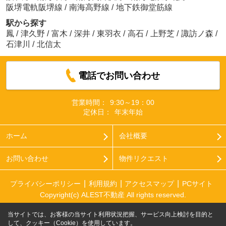
阪堺電軌阪堺線
/
南海高野線
/
地下鉄御堂筋線
駅から探す
鳳
/
津久野
/
富木
/
深井
/
東羽衣
/
高石
/
上野芝
/
諏訪ノ森
/
石津川
/
北信太
電話でお問い合わせ
営業時間：
9:30～19：00
定休日：
年末年始
ホーム
会社概要
お問い合わせ
物件リクエスト
プライバシーポリシー
利用規約
アクセスマップ
PCサイト
Copyright(c) ALEST不動産 All rights reserved.
当サイトでは、お客様の当サイト利用状況把握、サービス向上検討を目的と
して、クッキー（Cookie）を使用しています。