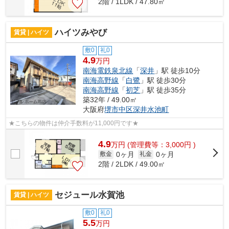
2階 / 1LDK / 47.80㎡
ハイツみやび
賃貸 | ハイツ
敷0
礼0
4.9
万円
南海電鉄泉北線
「
深井
」駅 徒歩10分
南海高野線
「
白鷺
」駅 徒歩30分
南海高野線
「
初芝
」駅 徒歩35分
築32年 / 49.00㎡
大阪府
堺市中区
深井水池町
★こちらの物件は仲介手数料が11,000円です★
4.9
万
円
(管理費等：3,000円 )
0ヶ月
0ヶ月
敷金
礼金
2階 / 2LDK / 49.00㎡
セジュール水賀池
賃貸 | ハイツ
敷0
礼0
5.5
万円