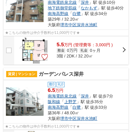
南海電鉄泉北線
「
深井
」駅 徒歩10分
地下鉄御堂筋線
「
なかもず
」駅 徒歩40分
南海高野線
「
白鷺
」駅 徒歩34分
築29年 / 32.20㎡
大阪府
堺市中区
深井水池町
★こちらの物件は仲介手数料が11,000円です★
5.5
万
円
(管理費等：3,000円 )
0万円
0ヶ月
敷金
礼金
3階 / 2DK / 32.20㎡
ガーデンパレス深井
賃貸 | マンション
敷0
礼0
6.5
万円
南海電鉄泉北線
「
深井
」駅 徒歩7分
阪和線
「
上野芝
」駅 徒歩35分
南海高野線
「
白鷺
」駅 徒歩33分
築36年 / 48.00㎡
大阪府
堺市中区
深井水池町
★こちらの物件は仲介手数料が11,000円です★