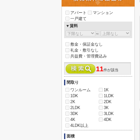
アパート
マンション
一戸建て
▼賃料
～
敷金・保証金なし
礼金・敷引なし
共益費・管理費込み
11
件が該当
間取り
ワンルーム
1K
1DK
1LDK
2K
2DK
2LDK
3K
3DK
3LDK
4K
4DK
4LDK以上
面積