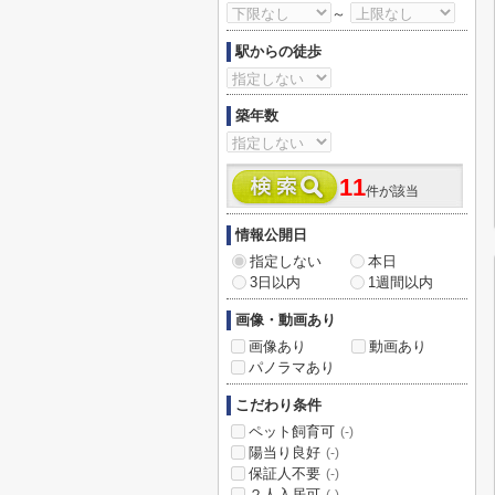
～
駅からの徒歩
築年数
11
件が該当
情報公開日
指定しない
本日
3日以内
1週間以内
画像・動画あり
画像あり
動画あり
パノラマあり
こだわり条件
ペット飼育可
(-)
陽当り良好
(-)
保証人不要
(-)
２人入居可