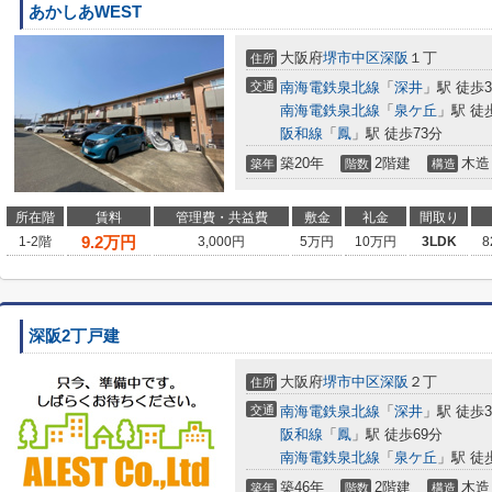
あかしあWEST
大阪府
堺市中区
深阪
１丁
住所
交通
南海電鉄泉北線
「
深井
」駅 徒歩3
南海電鉄泉北線
「
泉ケ丘
」駅 徒
阪和線
「
鳳
」駅 徒歩73分
築20年
2階建
木造
築年
階数
構造
所在階
賃料
管理費・共益費
敷金
礼金
間取り
9.2
万円
1-2階
3,000円
5万円
10万円
3LDK
8
深阪2丁戸建
大阪府
堺市中区
深阪
２丁
住所
交通
南海電鉄泉北線
「
深井
」駅 徒歩3
阪和線
「
鳳
」駅 徒歩69分
南海電鉄泉北線
「
泉ケ丘
」駅 徒
築46年
2階建
木造
築年
階数
構造