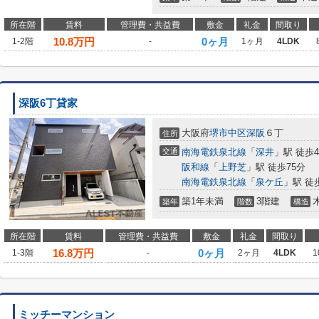
所在階
賃料
管理費・共益費
敷金
礼金
間取り
10.8
万円
0ヶ月
1-2階
-
1ヶ月
4LDK
深阪6丁貸家
大阪府
堺市中区
深阪
６丁
住所
交通
南海電鉄泉北線
「
深井
」駅 徒歩4
阪和線
「
上野芝
」駅 徒歩75分
南海電鉄泉北線
「
泉ケ丘
」駅 徒
築1年未満
3階建
築年
階数
構造
所在階
賃料
管理費・共益費
敷金
礼金
間取り
16.8
万円
0ヶ月
1-3階
-
2ヶ月
4LDK
1
ミッチーマンション