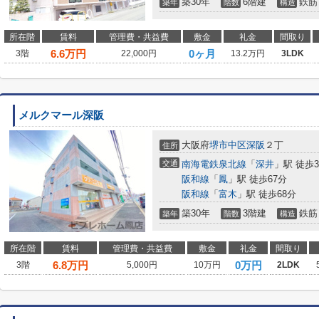
築30年
6階建
鉄筋
築年
階数
構造
所在階
賃料
管理費・共益費
敷金
礼金
間取り
6.6
万円
0ヶ月
3階
22,000円
13.2万円
3LDK
メルクマール深阪
大阪府
堺市中区
深阪
２丁
住所
交通
南海電鉄泉北線
「
深井
」駅 徒歩3
阪和線
「
鳳
」駅 徒歩67分
阪和線
「
富木
」駅 徒歩68分
築30年
3階建
鉄筋
築年
階数
構造
所在階
賃料
管理費・共益費
敷金
礼金
間取り
6.8
万円
0万円
3階
5,000円
10万円
2LDK