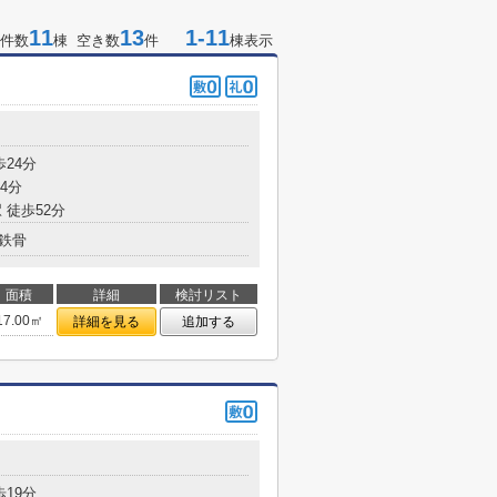
11
13
1-11
件数
棟 空き数
件
棟表示
歩24分
4分
 徒歩52分
鉄骨
面積
詳細
検討リスト
17.00㎡
詳細を見る
追加する
歩19分