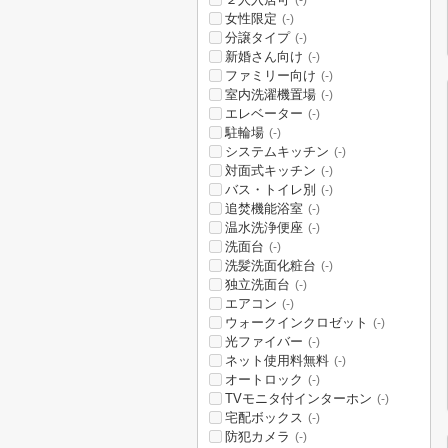
(-)
女性限定
(-)
分譲タイプ
(-)
新婚さん向け
(-)
ファミリー向け
(-)
室内洗濯機置場
(-)
エレベーター
(-)
駐輪場
(-)
システムキッチン
(-)
対面式キッチン
(-)
バス・トイレ別
(-)
追焚機能浴室
(-)
温水洗浄便座
(-)
洗面台
(-)
洗髪洗面化粧台
(-)
独立洗面台
(-)
エアコン
(-)
ウォークインクロゼット
(-)
光ファイバー
(-)
ネット使用料無料
(-)
オートロック
(-)
TVモニタ付インターホン
(-)
宅配ボックス
(-)
防犯カメラ
(-)