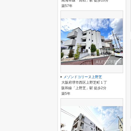
南海本線「高石」駅 徒歩10分
築57年
メゾンドコリーヌ上野芝
大阪府堺市西区上野芝町１丁
阪和線「上野芝」駅 徒歩2分
築5年