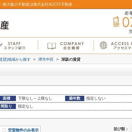
南大阪の不動産は株式会社ALEST不動産
営
(賃貸)地域から探す
>
堺市中区
>
深阪の賃貸
面積
下限なし～上限なし
築年数
指定しない
間取り
指定なし
並び順：
空室物件のみ表示