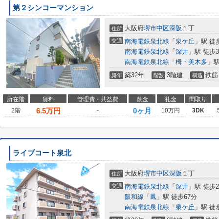
第２シンコーマンション
大阪府
堺市中区
深阪
１丁
住所
交通
南海電鉄泉北線
「
泉ケ丘
」駅 徒
南海電鉄泉北線
「
深井
」駅 徒歩3
南海電鉄泉北線
「
栂・美木多
」駅
築32年
3階建
鉄筋
築年
階数
構造
所在階
賃料
管理費・共益費
敷金
礼金
間取り
6.5
万円
0ヶ月
2階
-
10万円
3DK
ライブコート泉北
大阪府
堺市中区
深阪
１丁
住所
交通
南海電鉄泉北線
「
深井
」駅 徒歩2
阪和線
「
鳳
」駅 徒歩67分
南海電鉄泉北線
「
泉ケ丘
」駅 徒