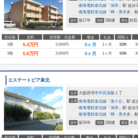
南海電鉄泉北線
「
深井
」駅 徒歩3
南海電鉄泉北線
「
栂・美木多
」駅
築17年
3階建
鉄筋
築年
階数
構造
所在階
賃料
管理費・共益費
敷金
礼金
間取り
5.4
万円
0ヶ月
1階
3,000円
1ヶ月
1DK
3
5.6
万円
0ヶ月
3階
3,000円
1ヶ月
1DK
3
エステートピア泉北
大阪府
堺市中区
深阪
１丁
住所
交通
南海電鉄泉北線
「
泉ケ丘
」駅 徒
南海電鉄泉北線
「
深井
」駅 徒歩3
南海電鉄泉北線
「
栂・美木多
」駅
築35年
2階建
木造
築年
階数
構造
所在階
賃料
管理費・共益費
敷金
礼金
間取り