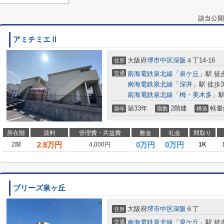
該当公開
アミチミエⅡ
大阪府
堺市中区
深阪
４丁14-16
住所
交通
南海電鉄泉北線
「
泉ケ丘
」駅 徒
南海電鉄泉北線
「
深井
」駅 徒歩3
南海電鉄泉北線
「
栂・美木多
」駅
築33年
2階建
軽量
築年
階数
構造
所在階
賃料
管理費・共益費
敷金
礼金
間取り
2.8
万円
0万円
0万円
2階
4,000円
1K
ブリーズ泉ヶ丘
大阪府
堺市中区
深阪
６丁
住所
交通
南海電鉄泉北線
「
泉ケ丘
」駅 徒