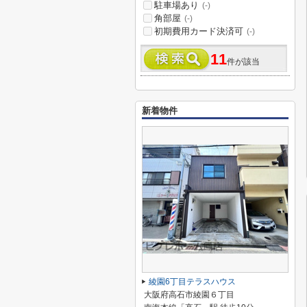
駐車場あり
(-)
角部屋
(-)
初期費用カード決済可
(-)
11
件が該当
新着物件
綾園6丁目テラスハウス
大阪府高石市綾園６丁目