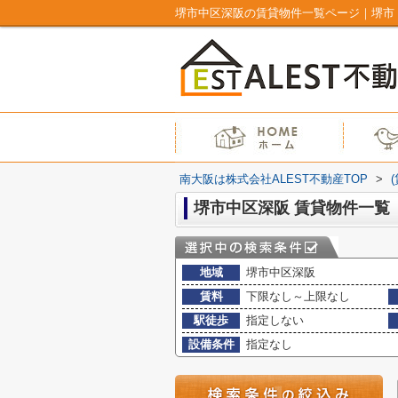
堺市中区深阪の賃貸物件一覧ページ｜堺市・
南大阪は株式会社ALEST不動産TOP
>
堺市中区深阪 賃貸物件一覧
地域
堺市中区深阪
賃料
下限なし～上限なし
駅徒歩
指定しない
設備条件
指定なし