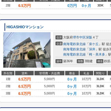
6.5
万円
0万円
0ヶ月
2階
-
3DK
HIGASHIOマンション
大阪府
堺市中区
深阪
４丁
住所
交通
南海電鉄泉北線
「
泉ケ丘
」駅 徒
南海電鉄泉北線
「
深井
」駅 徒歩3
南海電鉄泉北線
「
栂・美木多
」駅
築36年
3階建
鉄筋
築年
階数
構造
所在階
賃料
管理費・共益費
敷金
礼金
間取り
6.5
万円
0ヶ月
1階
5,000円
10万円
3LDK
6.5
万円
0ヶ月
2階
5,000円
10万円
3LDK
6.5
万円
0ヶ月
3階
5,000円
10万円
3LDK