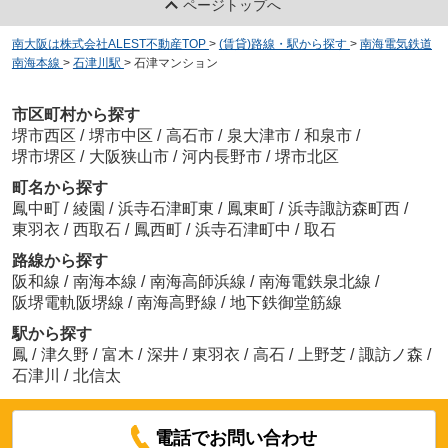
ページトップへ
南大阪は株式会社ALEST不動産TOP
>
(賃貸)路線・駅から探す
>
南海電気鉄道
南海本線
>
石津川駅
>
石津マンション
市区町村から探す
堺市西区
/
堺市中区
/
高石市
/
泉大津市
/
和泉市
/
堺市堺区
/
大阪狭山市
/
河内長野市
/
堺市北区
町名から探す
鳳中町
/
綾園
/
浜寺石津町東
/
鳳東町
/
浜寺諏訪森町西
/
東羽衣
/
西取石
/
鳳西町
/
浜寺石津町中
/
取石
路線から探す
阪和線
/
南海本線
/
南海高師浜線
/
南海電鉄泉北線
/
阪堺電軌阪堺線
/
南海高野線
/
地下鉄御堂筋線
駅から探す
鳳
/
津久野
/
富木
/
深井
/
東羽衣
/
高石
/
上野芝
/
諏訪ノ森
/
石津川
/
北信太
電話でお問い合わせ