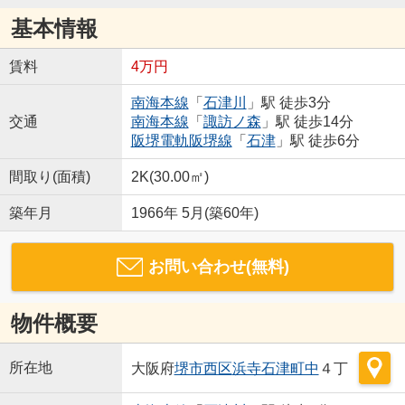
基本情報
賃料
4万円
南海本線
「
石津川
」駅 徒歩3分
交通
南海本線
「
諏訪ノ森
」駅 徒歩14分
阪堺電軌阪堺線
「
石津
」駅 徒歩6分
間取り(面積)
2K(30.00㎡)
築年月
1966年 5月(築60年)
お問い合わせ(無料)
物件概要
所在地
大阪府
堺市西区
浜寺石津町中
４丁