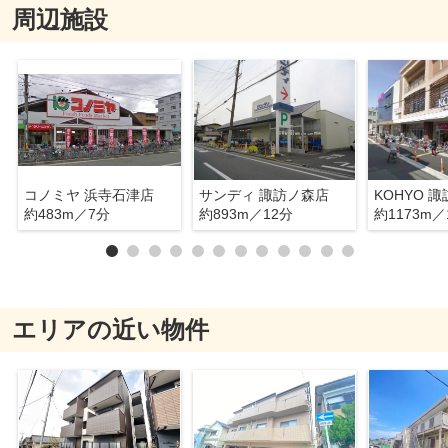
周辺施設
コノミヤ 浜寺石津店
サンディ 諏訪ノ森店
KOHYO 
約483m／7分
約893m／12分
約1173m／
エリアの近い物件