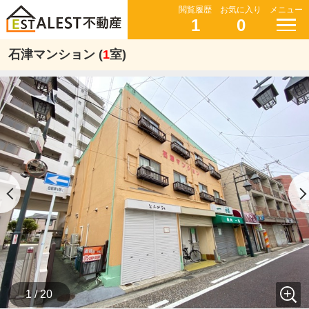
閲覧履歴
お気に入り
メニュー
1
0
石津マンション (
1
室)
1 / 20