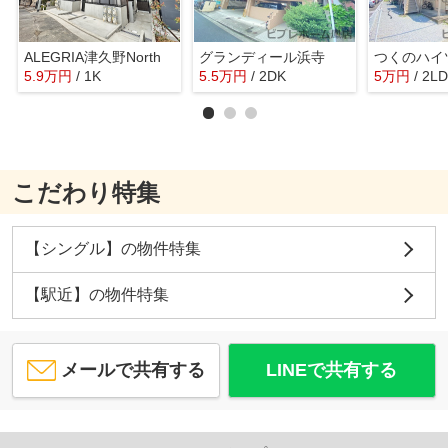
ALEGRIA津久野North
グランディール浜寺
つくのハイ
5.9
万
円
/ 1K
5.5
万
円
/ 2DK
5
万
円
/ 2L
こだわり特集
【シングル】の物件特集
【駅近】の物件特集
メールで共有する
LINEで共有する