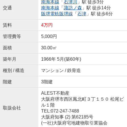
南海本線
「
石津川
」駅 徒歩3分
交通
南海本線
「
諏訪ノ森
」駅 徒歩14分
阪堺電軌阪堺線
「
石津
」駅 徒歩6分
賃料
4万円
管理費等
5,000円
面積
30.00㎡
築年月
1966年 5月(築60年)
種別 / 構造
マンション / 鉄骨造
階建
3階建
ALEST不動産
大阪府堺市西区鳳北町３丁１５０ 松尾ビ
ル１階
取扱会社
TEL:072-247-7488
大阪府知事 (2) 第62185号
(一社)大阪府宅地建物取引業協会