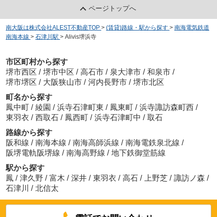
ページトップへ
南大阪は株式会社ALEST不動産TOP
>
(賃貸)路線・駅から探す
>
南海電気鉄道
南海本線
>
石津川駅
>
Alivis堺浜寺
市区町村から探す
堺市西区
/
堺市中区
/
高石市
/
泉大津市
/
和泉市
/
堺市堺区
/
大阪狭山市
/
河内長野市
/
堺市北区
町名から探す
鳳中町
/
綾園
/
浜寺石津町東
/
鳳東町
/
浜寺諏訪森町西
/
東羽衣
/
西取石
/
鳳西町
/
浜寺石津町中
/
取石
路線から探す
阪和線
/
南海本線
/
南海高師浜線
/
南海電鉄泉北線
/
阪堺電軌阪堺線
/
南海高野線
/
地下鉄御堂筋線
駅から探す
鳳
/
津久野
/
富木
/
深井
/
東羽衣
/
高石
/
上野芝
/
諏訪ノ森
/
石津川
/
北信太