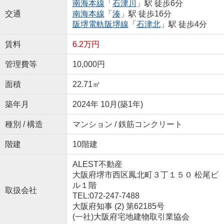
南海本線
「
石津川
」駅 徒歩6分
交通
南海本線
「
湊
」駅 徒歩16分
阪堺電軌阪堺線
「
石津北
」駅 徒歩4分
賃料
6.2万円
管理費等
10,000円
面積
22.71㎡
築年月
2024年 10月(築1年)
種別 / 構造
マンション / 鉄筋コンクリート
階建
10階建
ALEST不動産
大阪府堺市西区鳳北町３丁１５０ 松尾ビ
ル１階
取扱会社
TEL:072-247-7488
大阪府知事 (2) 第62185号
(一社)大阪府宅地建物取引業協会