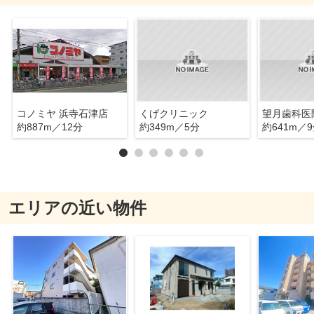
コノミヤ 浜寺石津店
くげクリニック
望月歯科医
約887m／12分
約349m／5分
約641m／
エリアの近い物件