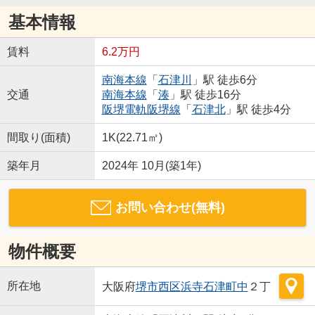
基本情報
賃料
6.2万円
南海本線
「
石津川
」駅 徒歩6分
交通
南海本線
「
湊
」駅 徒歩16分
阪堺電軌阪堺線
「
石津北
」駅 徒歩4分
間取り(面積)
1K(22.71㎡)
築年月
2024年 10月(築1年)
お問い合わせ(無料)
物件概要
所在地
大阪府
堺市西区
浜寺石津町中
２丁