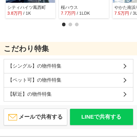
シティハイツ鳳西町
桜ハウス
やかた南浜
3.8
万
円
/ 1K
7.7
万
円
/ 1LDK
7.5
万
円
/ 3
こだわり特集
【シングル】の物件特集
【ペット可】の物件特集
【駅近】の物件特集
メールで共有する
LINEで共有する