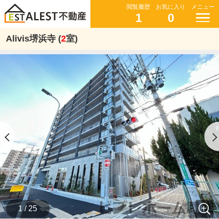
閲覧履歴
お気に入り
メニュー
1
0
Alivis堺浜寺 (
2
室)
1 / 25