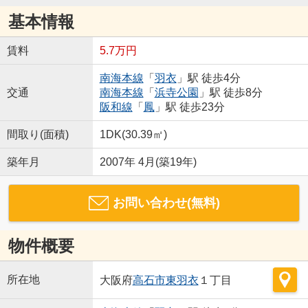
基本情報
賃料
5.7万円
南海本線
「
羽衣
」駅 徒歩4分
交通
南海本線
「
浜寺公園
」駅 徒歩8分
阪和線
「
鳳
」駅 徒歩23分
間取り(面積)
1DK(30.39㎡)
築年月
2007年 4月(築19年)
お問い合わせ(無料)
物件概要
所在地
大阪府
高石市
東羽衣
１丁目