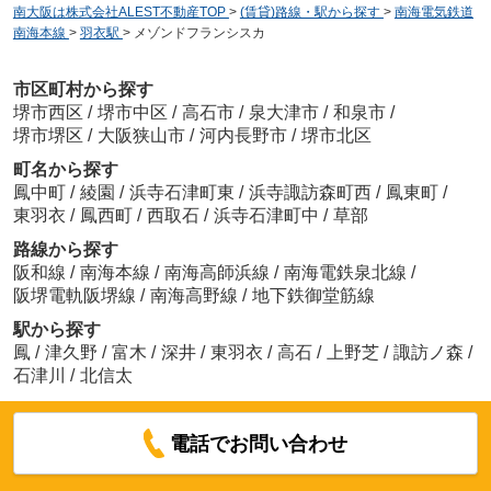
南大阪は株式会社ALEST不動産TOP
>
(賃貸)路線・駅から探す
>
南海電気鉄道
南海本線
>
羽衣駅
>
メゾンドフランシスカ
市区町村から探す
堺市西区
/
堺市中区
/
高石市
/
泉大津市
/
和泉市
/
堺市堺区
/
大阪狭山市
/
河内長野市
/
堺市北区
町名から探す
鳳中町
/
綾園
/
浜寺石津町東
/
浜寺諏訪森町西
/
鳳東町
/
東羽衣
/
鳳西町
/
西取石
/
浜寺石津町中
/
草部
路線から探す
阪和線
/
南海本線
/
南海高師浜線
/
南海電鉄泉北線
/
阪堺電軌阪堺線
/
南海高野線
/
地下鉄御堂筋線
駅から探す
鳳
/
津久野
/
富木
/
深井
/
東羽衣
/
高石
/
上野芝
/
諏訪ノ森
/
石津川
/
北信太
電話でお問い合わせ