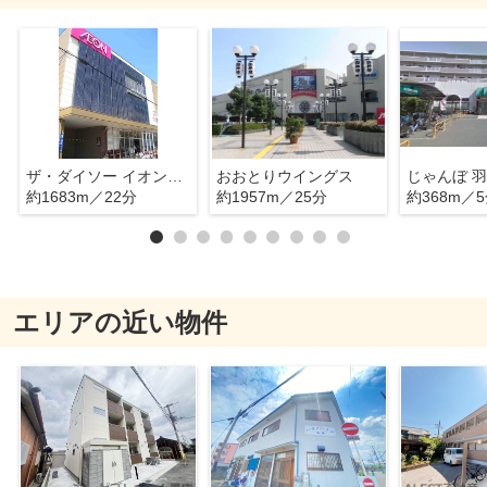
ザ・ダイソー イオンタウン諏訪の森店
おおとりウイングス
じゃんぼ 
約1683m／22分
約1957m／25分
約368m／
エリアの近い物件