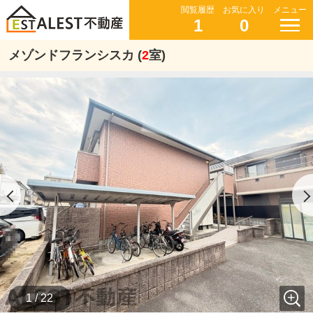
閲覧履歴
お気に入り
メニュー
1
0
メゾンドフランシスカ (
2
室)
1 / 22