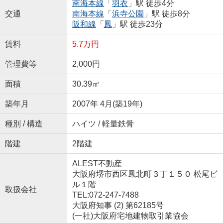
南海本線
「
羽衣
」駅 徒歩4分
交通
南海本線
「
浜寺公園
」駅 徒歩8分
阪和線
「
鳳
」駅 徒歩23分
賃料
5.7万円
管理費等
2,000円
面積
30.39㎡
築年月
2007年 4月(築19年)
種別 / 構造
ハイツ / 軽量鉄骨
階建
2階建
ALEST不動産
大阪府堺市西区鳳北町３丁１５０ 松尾ビ
ル１階
取扱会社
TEL:072-247-7488
大阪府知事 (2) 第62185号
(一社)大阪府宅地建物取引業協会