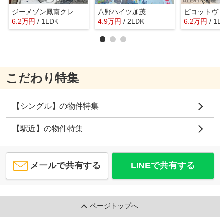
ジーメゾン鳳南クレール
八野ハイツ加茂
ピコットヴ
6.2
万
円
/ 1LDK
4.9
万
円
/ 2LDK
6.2
万
円
/ 1
こだわり特集
【シングル】の物件特集
【駅近】の物件特集
メールで共有する
LINEで共有する
ページトップへ