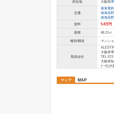
所在地
大阪府
堺
南海電鉄
交通
南海高野
南海高野
賃料
5.8万円
面積
49.21㎡
種別/構造
マンショ
ALEST
大阪府堺
取扱会社
TEL:072
大阪府知事
(一社)
MAP
マップ