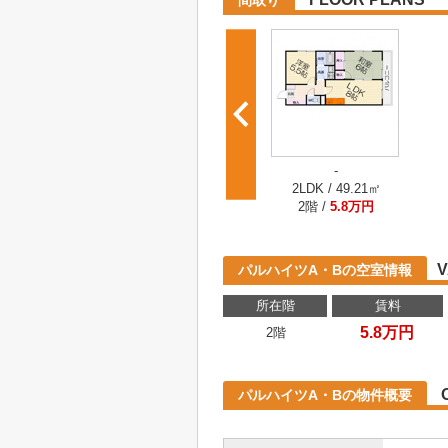
間取り
-
2LDK / 49.21㎡
2階 /
5.8万円
V
パルハイツA・Bの空室情報
所在階
賃料
5.8万円
2階
パルハイツA・Bの物件概要