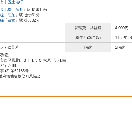
市中区
土塔町
泉北線
「
深井
」駅 徒歩15分
線
「
初芝
」駅 徒歩31分
線
「
白鷺
」駅 徒歩32分
管理費・共益費
4,000円
築年月(築年数)
1995年 9
ン / 鉄骨造
階建
2階建
不動産
市西区鳳北町３丁１５０ 松尾ビル１階
-247-7488
 (2) 第62185号
大阪府宅地建物取引業協会