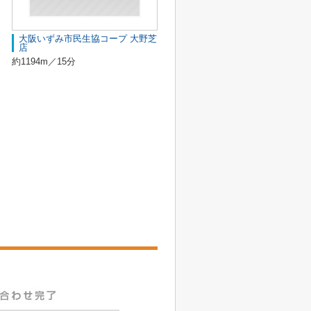
大阪いずみ市民生協コープ 大野芝
店
約1194m／15分