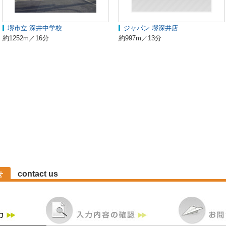
堺市立 深井中学校
ジャパン 堺深井店
約1252m／16分
約997m／13分
contact us
せ