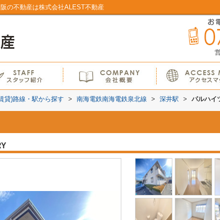
阪の不動産は株式会社ALEST不動産
営
(賃貸)路線・駅から探す
>
南海電鉄南海電鉄泉北線
>
深井駅
>
パルハイ
RY