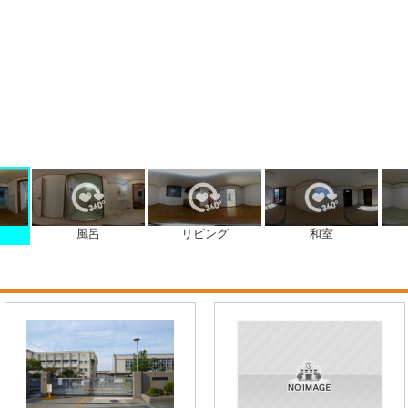
風呂
リビング
和室