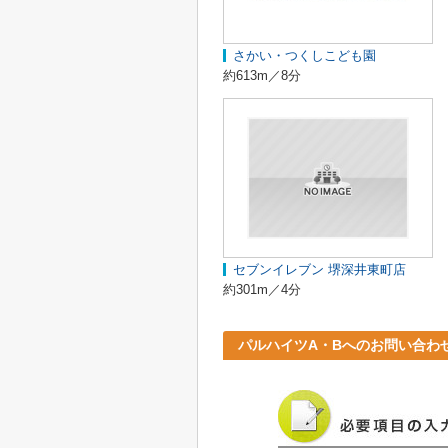
さかい・つくしこども園
約613m／8分
セブンイレブン 堺深井東町店
約301m／4分
パルハイツA・Bへのお問い合わ