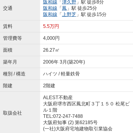
阪和線
「
津久野
」駅 徒歩8分
交通
阪和線
「
鳳
」駅 徒歩25分
阪和線
「
上野芝
」駅 徒歩15分
賃料
5.5万円
管理費等
4,000円
面積
26.27㎡
築年月
2006年 3月(築20年)
種別 / 構造
ハイツ / 軽量鉄骨
階建
2階建
ALEST不動産
大阪府堺市西区鳳北町３丁１５０ 松尾ビ
ル１階
取扱会社
TEL:072-247-7488
大阪府知事 (2) 第62185号
(一社)大阪府宅地建物取引業協会