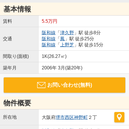
基本情報
賃料
5.5万円
阪和線
「
津久野
」駅 徒歩8分
交通
阪和線
「
鳳
」駅 徒歩25分
阪和線
「
上野芝
」駅 徒歩15分
間取り(面積)
1K(26.27㎡)
築年月
2006年 3月(築20年)
お問い合わせ(無料)
物件概要
所在地
大阪府
堺市西区
神野町
２丁