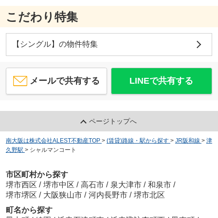
こだわり特集
【シングル】の物件特集
メールで共有する
LINEで共有する
ページトップへ
南大阪は株式会社ALEST不動産TOP
>
(賃貸)路線・駅から探す
>
JR阪和線
>
津
久野駅
>
シャルマンコート
市区町村から探す
堺市西区
/
堺市中区
/
高石市
/
泉大津市
/
和泉市
/
堺市堺区
/
大阪狭山市
/
河内長野市
/
堺市北区
町名から探す