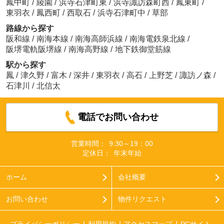
鳳中町
/
綾園
/
浜寺石津町東
/
浜寺諏訪森町西
/
鳳東町
/
東羽衣
/
鳳西町
/
西取石
/
浜寺石津町中
/
草部
路線から探す
阪和線
/
南海本線
/
南海高師浜線
/
南海電鉄泉北線
/
阪堺電軌阪堺線
/
南海高野線
/
地下鉄御堂筋線
駅から探す
鳳
/
津久野
/
富木
/
深井
/
東羽衣
/
高石
/
上野芝
/
諏訪ノ森
/
石津川
/
北信太
電話でお問い合わせ
営業時間：
9:30～19：00
定休日：
年末年始
ホーム
会社概要
お問い合わせ
物件リクエスト