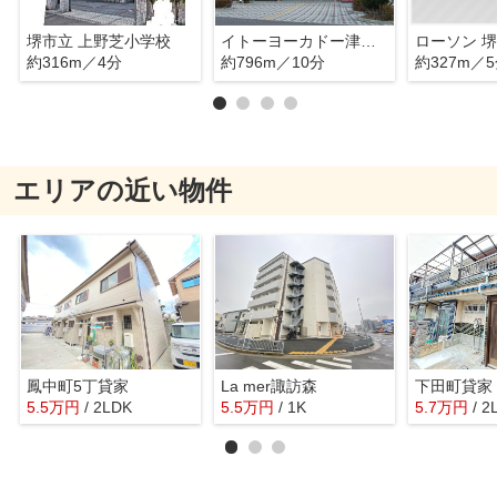
堺市立 上野芝小学校
イトーヨーカドー津久野店
ローソン 
約316m／4分
約796m／10分
約327m／
エリアの近い物件
鳳中町5丁貸家
La mer諏訪森
下田町貸家
5.5
万
円
/ 2LDK
5.5
万
円
/ 1K
5.7
万
円
/ 2