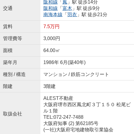
阪和線
「
鳳
」駅 徒歩14分
交通
阪和線
「
富木
」駅 徒歩9分
南海本線
「
羽衣
」駅 徒歩21分
賃料
7.5万円
管理費等
3,000円
面積
64.00㎡
築年月
1986年 6月(築40年)
種別 / 構造
マンション / 鉄筋コンクリート
階建
3階建
ALEST不動産
大阪府堺市西区鳳北町３丁１５０ 松尾ビ
ル１階
取扱会社
TEL:072-247-7488
大阪府知事 (2) 第62185号
(一社)大阪府宅地建物取引業協会