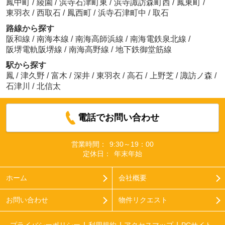
鳳中町
/
綾園
/
浜寺石津町東
/
浜寺諏訪森町西
/
鳳東町
/
東羽衣
/
西取石
/
鳳西町
/
浜寺石津町中
/
取石
路線から探す
阪和線
/
南海本線
/
南海高師浜線
/
南海電鉄泉北線
/
阪堺電軌阪堺線
/
南海高野線
/
地下鉄御堂筋線
駅から探す
鳳
/
津久野
/
富木
/
深井
/
東羽衣
/
高石
/
上野芝
/
諏訪ノ森
/
石津川
/
北信太
電話でお問い合わせ
営業時間：
9:30～19：00
定休日：
年末年始
ホーム
会社概要
お問い合わせ
物件リクエスト