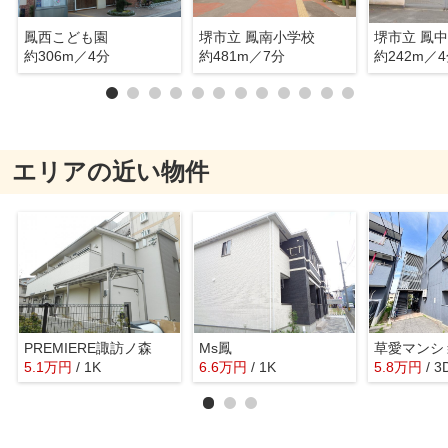
鳳西こども園
堺市立 鳳南小学校
堺市立 鳳
約306m／4分
約481m／7分
約242m／
エリアの近い物件
PREMIERE諏訪ノ森
Ms鳳
草愛マンシ
5.1
万
円
/ 1K
6.6
万
円
/ 1K
5.8
万
円
/ 3