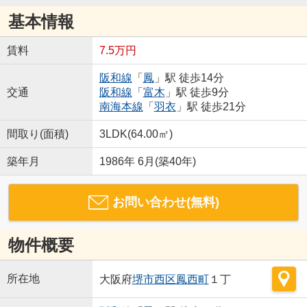
基本情報
賃料
7.5万円
阪和線
「
鳳
」駅 徒歩14分
交通
阪和線
「
富木
」駅 徒歩9分
南海本線
「
羽衣
」駅 徒歩21分
間取り(面積)
3LDK(64.00㎡)
築年月
1986年 6月(築40年)
お問い合わせ(無料)
物件概要
所在地
大阪府
堺市西区
鳳西町
１丁