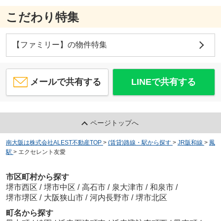
こだわり特集
【ファミリー】の物件特集
メールで共有する
LINEで共有する
ページトップへ
南大阪は株式会社ALEST不動産TOP
>
(賃貸)路線・駅から探す
>
JR阪和線
>
鳳
駅
>
エクセレント友愛
市区町村から探す
堺市西区
/
堺市中区
/
高石市
/
泉大津市
/
和泉市
/
堺市堺区
/
大阪狭山市
/
河内長野市
/
堺市北区
町名から探す