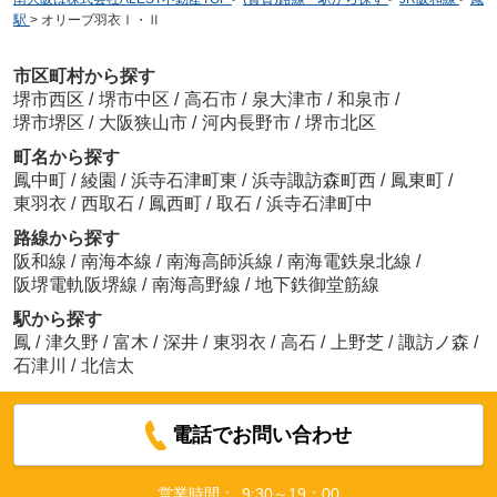
駅
>
オリーブ羽衣Ⅰ・Ⅱ
市区町村から探す
堺市西区
/
堺市中区
/
高石市
/
泉大津市
/
和泉市
/
堺市堺区
/
大阪狭山市
/
河内長野市
/
堺市北区
町名から探す
鳳中町
/
綾園
/
浜寺石津町東
/
浜寺諏訪森町西
/
鳳東町
/
東羽衣
/
西取石
/
鳳西町
/
取石
/
浜寺石津町中
路線から探す
阪和線
/
南海本線
/
南海高師浜線
/
南海電鉄泉北線
/
阪堺電軌阪堺線
/
南海高野線
/
地下鉄御堂筋線
駅から探す
鳳
/
津久野
/
富木
/
深井
/
東羽衣
/
高石
/
上野芝
/
諏訪ノ森
/
石津川
/
北信太
電話でお問い合わせ
営業時間：
9:30～19：00