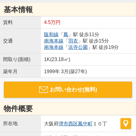
基本情報
賃料
4.5万円
阪和線
「
鳳
」駅 徒歩11分
交通
南海本線
「
羽衣
」駅 徒歩15分
南海本線
「
浜寺公園
」駅 徒歩19分
間取り(面積)
1K(23.18㎡)
築年月
1999年 3月(築27年)
お問い合わせ(無料)
物件概要
所在地
大阪府
堺市西区
鳳中町
１０丁