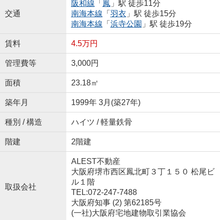
阪和線
「
鳳
」駅 徒歩11分
交通
南海本線
「
羽衣
」駅 徒歩15分
南海本線
「
浜寺公園
」駅 徒歩19分
賃料
4.5万円
管理費等
3,000円
面積
23.18㎡
築年月
1999年 3月(築27年)
種別 / 構造
ハイツ / 軽量鉄骨
階建
2階建
ALEST不動産
大阪府堺市西区鳳北町３丁１５０ 松尾ビ
ル１階
取扱会社
TEL:072-247-7488
大阪府知事 (2) 第62185号
(一社)大阪府宅地建物取引業協会