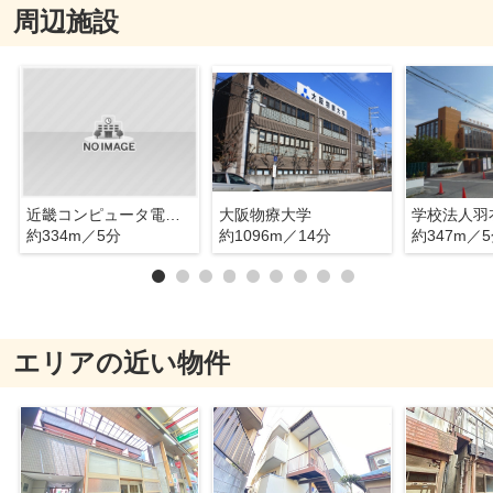
周辺施設
近畿コンピュータ電子専門学校
大阪物療大学
約334m／5分
約1096m／14分
約347m／
エリアの近い物件