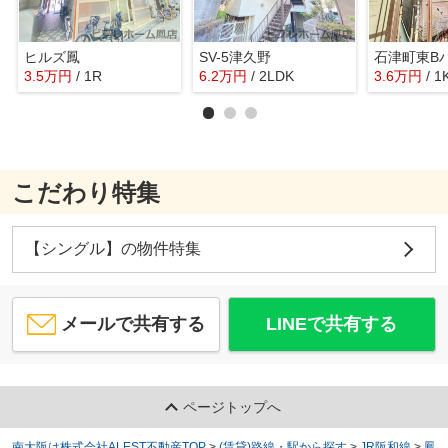
ヒルズ鳳
SV-5津久野
石津町東B
3.5
万
円
/ 1R
6.2
万
円
/ 2LDK
3.6
万
円
/ 1
こだわり特集
【シングル】の物件特集
メールで共有する
LINEで共有する
ページトップへ
南大阪は株式会社ALEST不動産TOP
>
(賃貸)路線・駅から探す
>
JR阪和線
>
鳳