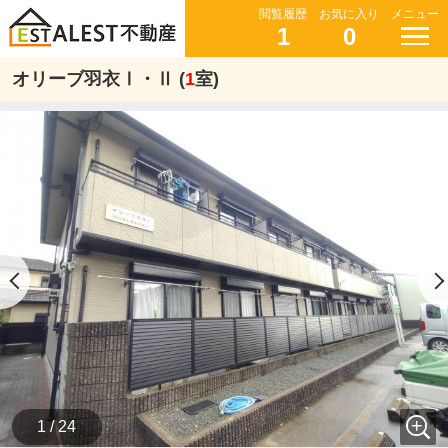
閲覧履歴
お気に入り
メニュー
1
0
オリーブ羽衣Ⅰ・Ⅱ (
1
室)
1 / 24